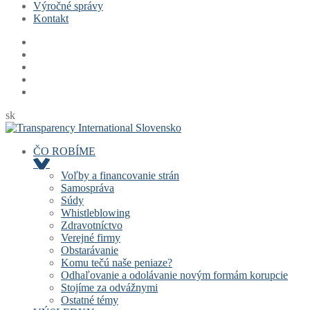
Výročné správy
Kontakt
sk
ČO ROBÍME
Voľby a financovanie strán
Samospráva
Súdy
Whistleblowing
Zdravotníctvo
Verejné firmy
Obstarávanie
Komu tečú naše peniaze?
Odhaľovanie a odolávanie novým formám korupcie
Stojíme za odvážnymi
Ostatné témy