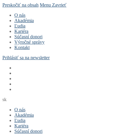
Preskočiť na obsah
Menu
Zavrieť
O nás
Akadémia
Ľudia
Kariéra
Súčasní donori
Výročné správy
Kontakt
Prihlásiť sa na newsletter
sk
O nás
Akadémia
Ľudia
Kariéra
Súčasní donori