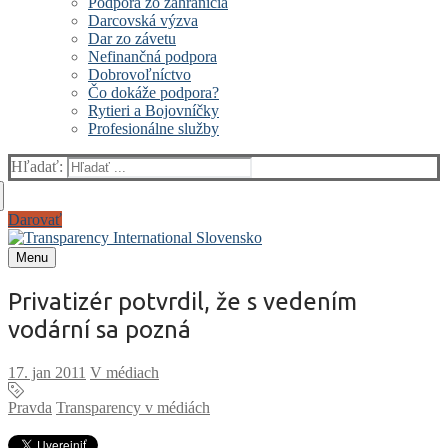
Podpora zo zahraničia
Darcovská výzva
Dar zo závetu
Nefinančná podpora
Dobrovoľníctvo
Čo dokáže podpora?
Rytieri a Bojovníčky
Profesionálne služby
Hľadať:
Darovať
Menu
Privatizér potvrdil, že s vedením
vodární sa pozná
V médiach
Pravda
Transparency v médiách