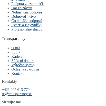
Podpora zo zahraničia
Dar zo závetu
Nefinančná podpora
Dobrovoľníctvo
Čo dokáže podpora?
Rytieri a Bojovníčky
Profesionálne služby
Transparency
O nás
Ľudia
Kariéra
Súčasní donori
Výročné správy
Ochrana súkromia
Kontakt
Kontakty
+421 905 613 779
tis@transparency.sk
Sledujte nás