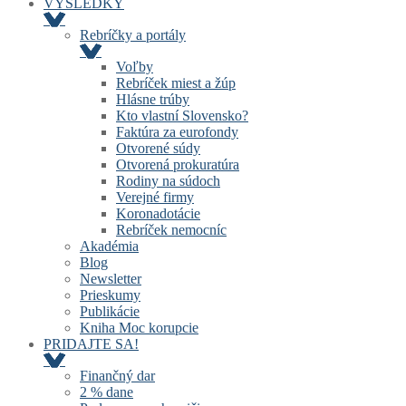
VÝSLEDKY
Rebríčky a portály
Voľby
Rebríček miest a žúp
Hlásne trúby
Kto vlastní Slovensko?
Faktúra za eurofondy
Otvorené súdy
Otvorená prokuratúra
Rodiny na súdoch
Verejné firmy
Koronadotácie
Rebríček nemocníc
Akadémia
Blog
Newsletter
Prieskumy
Publikácie
Kniha Moc korupcie
PRIDAJTE SA!
Finančný dar
2 % dane