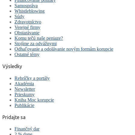
Financovanie politiky
Samospráva
Whistleblowing
Súdy
Zdravotníctvo
Verejné firmy
Obstarávanie
Komu tečú naše peniaze?
Stojíme za odvážnymi
Odhaľovanie a odolávanie novým formám korupcie
Ostatné témy
Výsledky
Rebríčky a portály
Akadémia
Newsletter
Prieskumy
Kniha Moc korupcie
Publikácie
Pridajte sa
Finančný dar
2 % dane