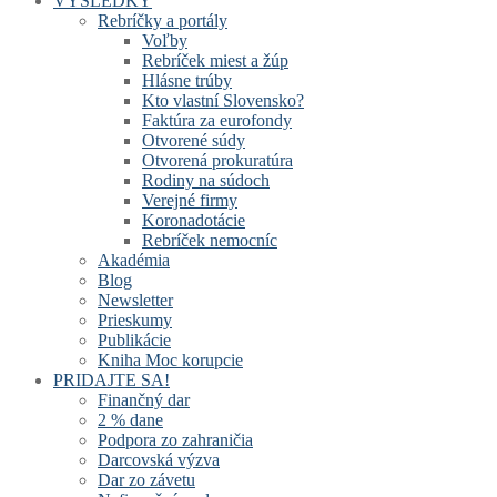
VÝSLEDKY
Rebríčky a portály
Voľby
Rebríček miest a žúp
Hlásne trúby
Kto vlastní Slovensko?
Faktúra za eurofondy
Otvorené súdy
Otvorená prokuratúra
Rodiny na súdoch
Verejné firmy
Koronadotácie
Rebríček nemocníc
Akadémia
Blog
Newsletter
Prieskumy
Publikácie
Kniha Moc korupcie
PRIDAJTE SA!
Finančný dar
2 % dane
Podpora zo zahraničia
Darcovská výzva
Dar zo závetu