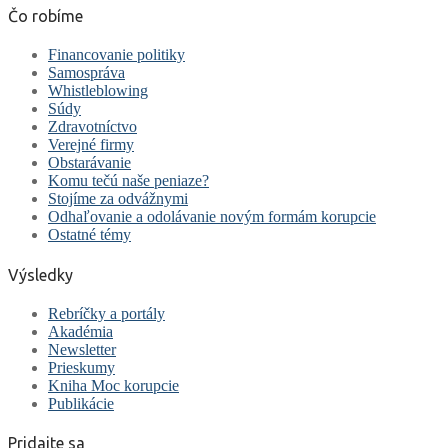
Čo robíme
Financovanie politiky
Samospráva
Whistleblowing
Súdy
Zdravotníctvo
Verejné firmy
Obstarávanie
Komu tečú naše peniaze?
Stojíme za odvážnymi
Odhaľovanie a odolávanie novým formám korupcie
Ostatné témy
Výsledky
Rebríčky a portály
Akadémia
Newsletter
Prieskumy
Kniha Moc korupcie
Publikácie
Pridajte sa