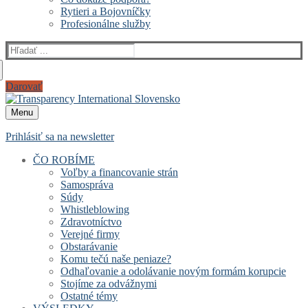
Rytieri a Bojovníčky
Profesionálne služby
Hľadať:
Darovať
Menu
Prihlásiť sa na newsletter
ČO ROBÍME
Voľby a financovanie strán
Samospráva
Súdy
Whistleblowing
Zdravotníctvo
Verejné firmy
Obstarávanie
Komu tečú naše peniaze?
Odhaľovanie a odolávanie novým formám korupcie
Stojíme za odvážnymi
Ostatné témy