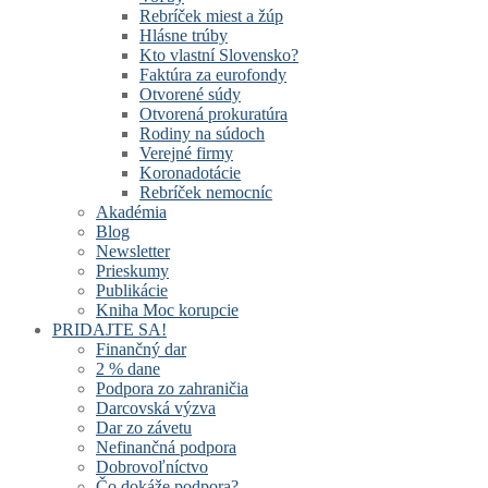
Rebríček miest a žúp
Hlásne trúby
Kto vlastní Slovensko?
Faktúra za eurofondy
Otvorené súdy
Otvorená prokuratúra
Rodiny na súdoch
Verejné firmy
Koronadotácie
Rebríček nemocníc
Akadémia
Blog
Newsletter
Prieskumy
Publikácie
Kniha Moc korupcie
PRIDAJTE SA!
Finančný dar
2 % dane
Podpora zo zahraničia
Darcovská výzva
Dar zo závetu
Nefinančná podpora
Dobrovoľníctvo
Čo dokáže podpora?