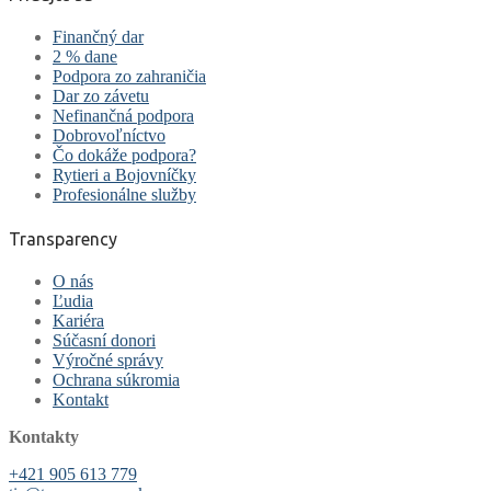
Finančný dar
2 % dane
Podpora zo zahraničia
Dar zo závetu
Nefinančná podpora
Dobrovoľníctvo
Čo dokáže podpora?
Rytieri a Bojovníčky
Profesionálne služby
Transparency
O nás
Ľudia
Kariéra
Súčasní donori
Výročné správy
Ochrana súkromia
Kontakt
Kontakty
+421 905 613 779