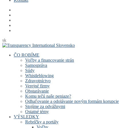
Kontakt
sk
ČO ROBÍME
Voľby a financovanie strán
Samospráva
Súdy
Whistleblowing
Zdravotníctvo
Verejné firmy
Obstarávanie
Komu tečú naše peniaze?
Odhaľovanie a odolávanie novým formám korupcie
Stojíme za odvážnymi
Ostatné témy
VÝSLEDKY
Rebríčky a portály
Voľby