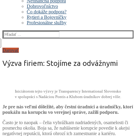
Nefinančná podpora
Dobrovoľníctvo
Čo dokáže podpora?
Rytieri a Bojovníčky
Profesionálne služby
Hľadať:
Darovať
Výzva firiem: Stojíme za odvážnymi
Iniciátorom tejto výzvy je Transparency International Slovensko
v spolupráci s Nadáciou Pontis a Klubom úradníkov dobrej vôle.
Je pre nás veľmi dôležité, aby čestní úradníci a úradníčky, ktorí
poukážu na korupciu vo verejnej správe, zažili podporu.
Často je to naopak – čelia vyhrážkam nadriadených, osamelosti či
posmechu okolia. Boja sa, že nahlásenie korupcie povedie k akejsi
negatívnej reputácii, ktorá ohrozí ich zamestnanie a kariéru.