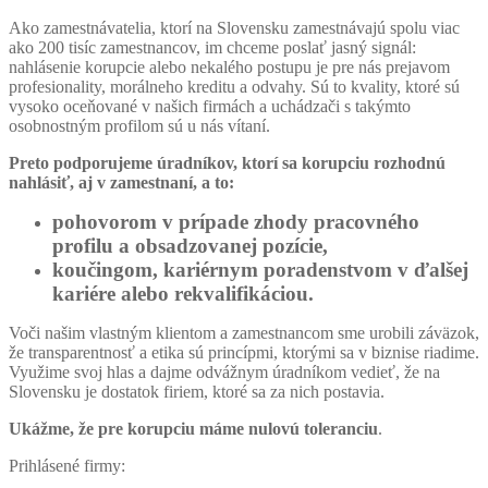
Ako zamestnávatelia, ktorí na Slovensku zamestnávajú spolu viac
ako 200 tisíc zamestnancov, im chceme poslať jasný signál:
nahlásenie korupcie alebo nekalého postupu je pre nás prejavom
profesionality, morálneho kreditu a odvahy. Sú to kvality, ktoré sú
vysoko oceňované v našich firmách a uchádzači s takýmto
osobnostným profilom sú u nás vítaní.
Preto podporujeme úradníkov, ktorí sa korupciu rozhodnú
nahlásiť, aj v zamestnaní, a to:
pohovorom v prípade zhody pracovného
profilu a obsadzovanej pozície,
koučingom, kariérnym poradenstvom v ďalšej
kariére alebo rekvalifikáciou.
Voči našim vlastným klientom a zamestnancom sme urobili záväzok,
že transparentnosť a etika sú princípmi, ktorými sa v biznise riadime.
Využime svoj hlas a dajme odvážnym úradníkom vedieť, že na
Slovensku je dostatok firiem, ktoré sa za nich postavia.
Ukážme, že pre korupciu máme nulovú toleranciu
.
Prihlásené firmy: