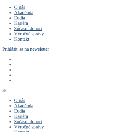
Preskočiť
Menu
Zavrieť
O nás
na
Akadémia
obsah
Ľudia
Kariéra
Súčasní donori
Výročné správy
Kontakt
Prihlásiť sa na newsletter
sk
O nás
Akadémia
Ľudia
Kariéra
Súčasní donori
Výročné správy