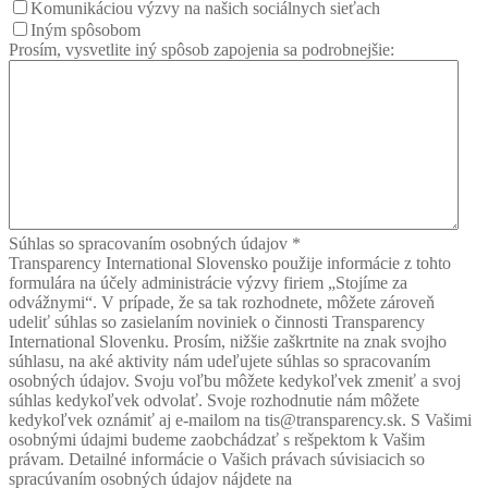
Komunikáciou výzvy na našich sociálnych sieťach
Iným spôsobom
Prosím, vysvetlite iný spôsob zapojenia sa podrobnejšie:
Súhlas so spracovaním osobných údajov
*
Transparency International Slovensko použije informácie z tohto
formulára na účely administrácie výzvy firiem „Stojíme za
odvážnymi“. V prípade, že sa tak rozhodnete, môžete zároveň
udeliť súhlas so zasielaním noviniek o činnosti Transparency
International Slovenku. Prosím, nižšie zaškrtnite na znak svojho
súhlasu, na aké aktivity nám udeľujete súhlas so spracovaním
osobných údajov. Svoju voľbu môžete kedykoľvek zmeniť a svoj
súhlas kedykoľvek odvolať. Svoje rozhodnutie nám môžete
kedykoľvek oznámiť aj e-mailom na tis@transparency.sk. S Vašimi
osobnými údajmi budeme zaobchádzať s rešpektom k Vašim
právam. Detailné informácie o Vašich právach súvisiacich so
spracúvaním osobných údajov nájdete na