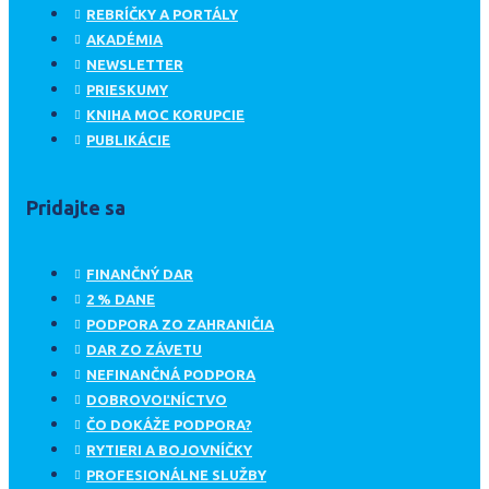
REBRÍČKY A PORTÁLY
AKADÉMIA
NEWSLETTER
PRIESKUMY
KNIHA MOC KORUPCIE
PUBLIKÁCIE
Pridajte sa
FINANČNÝ DAR
2 % DANE
PODPORA ZO ZAHRANIČIA
DAR ZO ZÁVETU
NEFINANČNÁ PODPORA
DOBROVOĽNÍCTVO
ČO DOKÁŽE PODPORA?
RYTIERI A BOJOVNÍČKY
PROFESIONÁLNE SLUŽBY