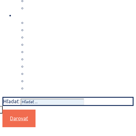
Publikácie
Kniha Moc korupcie
PRIDAJTE SA!
Finančný dar
2 % dane
Podpora zo zahraničia
Darcovská výzva
Dar zo závetu
Nefinančná podpora
Dobrovoľníctvo
Čo dokáže podpora?
Rytieri a Bojovníčky
Profesionálne služby
Hľadať:
Darovať