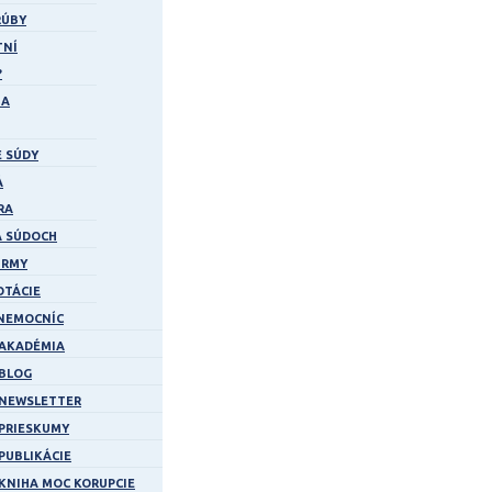
RÚBY
TNÍ
?
ZA
 SÚDY
Á
RA
A SÚDOCH
IRMY
TÁCIE
 NEMOCNÍC
AKADÉMIA
BLOG
NEWSLETTER
PRIESKUMY
PUBLIKÁCIE
KNIHA MOC KORUPCIE