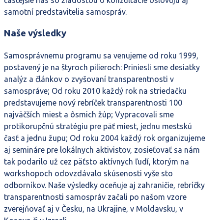
samotní predstavitelia samospráv.
Naše výsledky
Samosprávnemu programu sa venujeme od roku 1999,
postavený je na štyroch pilieroch: Priniesli sme desiatky
analýz a článkov o zvyšovaní transparentnosti v
samospráve; Od roku 2010 každý rok na striedačku
predstavujeme nový rebríček transparentnosti 100
najväčších miest a ôsmich žúp; Vypracovali sme
protikorupčnú stratégiu pre päť miest, jednu mestskú
časť a jednu župu; Od roku 2004 každý rok organizujeme
aj semináre pre lokálnych aktivistov, zosieťovať sa nám
tak podarilo už cez päťsto aktívnych ľudí, ktorým na
workshopoch odovzdávalo skúsenosti vyše sto
odborníkov. Naše výsledky oceňuje aj zahraničie, rebríčky
transparentnosti samospráv začali po našom vzore
zverejňovať aj v Česku, na Ukrajine, v Moldavsku, v