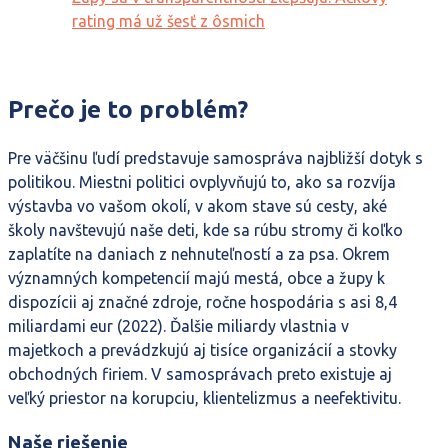
rating má už šesť z ôsmich
Prečo je to problém?
Pre väčšinu ľudí predstavuje samospráva najbližší dotyk s
politikou. Miestni politici ovplyvňujú to, ako sa rozvíja
výstavba vo vašom okolí, v akom stave sú cesty, aké
školy navštevujú naše deti, kde sa rúbu stromy či koľko
zaplatíte na daniach z nehnuteľností a za psa. Okrem
významných kompetencií majú mestá, obce a župy k
dispozícii aj značné zdroje, ročne hospodária s asi 8,4
miliardami eur (2022). Ďalšie miliardy vlastnia v
majetkoch a prevádzkujú aj tisíce organizácií a stovky
obchodných firiem. V samosprávach preto existuje aj
veľký priestor na korupciu, klientelizmus a neefektivitu.
Naše riešenie