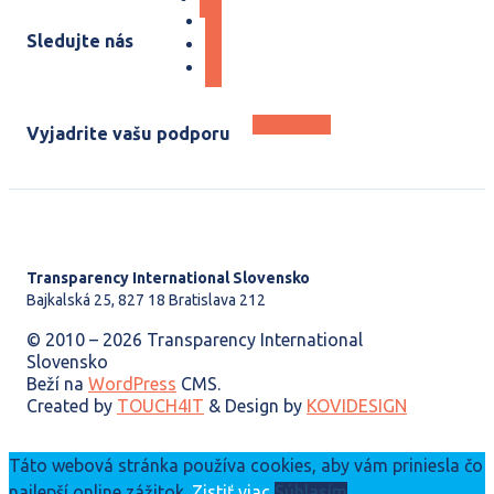
Sledujte nás
DARUJTE
Vyjadrite vašu podporu
Transparency International Slovensko
Bajkalská 25, 827 18 Bratislava 212
© 2010 – 2026 Transparency International
Slovensko
Beží na
WordPress
CMS.
Created by
TOUCH4IT
& Design by
KOVIDESIGN
Táto webová stránka používa cookies, aby vám priniesla čo
najlepší online zážitok.
Zistiť viac
Súhlasím