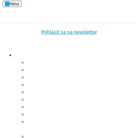
Menu
Prihlásiť sa na newsletter
ČO ROBÍME
Voľby a financovanie strán
Samospráva
Súdy
Whistleblowing
Zdravotníctvo
Verejné firmy
Obstarávanie
Komu tečú naše peniaze?
Odhaľovanie a odolávanie novým formám
korupcie
Stojíme za odvážnymi