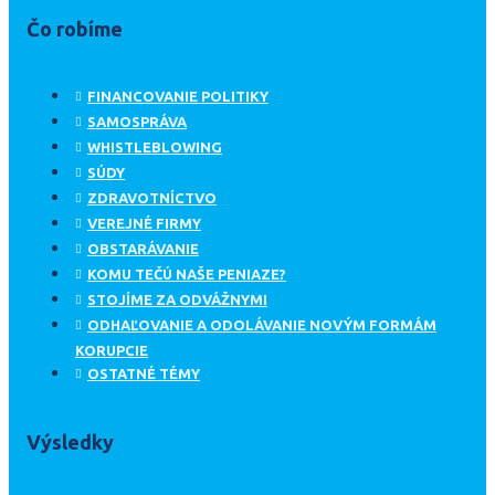
Čo robíme
FINANCOVANIE POLITIKY
SAMOSPRÁVA
WHISTLEBLOWING
SÚDY
ZDRAVOTNÍCTVO
VEREJNÉ FIRMY
OBSTARÁVANIE
KOMU TEČÚ NAŠE PENIAZE?
STOJÍME ZA ODVÁŽNYMI
ODHAĽOVANIE A ODOLÁVANIE NOVÝM FORMÁM
KORUPCIE
OSTATNÉ TÉMY
Výsledky