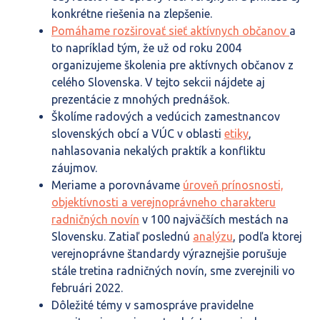
konkrétne riešenia na zlepšenie.
Pomáhame rozširovať sieť aktívnych občanov
a
to napríklad tým, že už od roku 2004
organizujeme školenia pre aktívnych občanov z
celého Slovenska. V tejto sekcii nájdete aj
prezentácie z mnohých prednášok.
Školíme radových a vedúcich zamestnancov
slovenských obcí a VÚC v oblasti
etiky
,
nahlasovania nekalých praktík a konfliktu
záujmov.
Meriame a porovnávame
úroveň prínosnosti,
objektívnosti a verejnoprávneho charakteru
radničných novín
v 100 najväčších mestách na
Slovensku. Zatiaľ poslednú
analýzu
, podľa ktorej
verejnoprávne štandardy výraznejšie porušuje
stále tretina radničných novín, sme zverejnili vo
februári 2022.
Dôležité témy v samospráve pravidelne