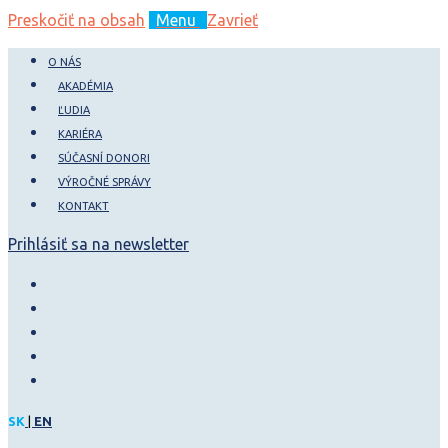
Preskočiť na obsah
Menu
Zavrieť
O NÁS
AKADÉMIA
ĽUDIA
KARIÉRA
SÚČASNÍ DONORI
VÝROČNÉ SPRÁVY
KONTAKT
Prihlásiť sa na newsletter
SK
EN