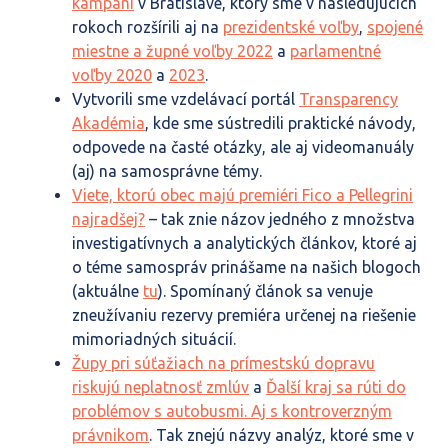
kampaní
v Bratislave, ktorý sme v nasledujúcich
rokoch rozšírili aj na
prezidentské voľby
,
spojené
miestne a župné voľby 2022
a
parlamentné
voľby 2020
a
2023
.
Vytvorili sme vzdelávací portál
Transparency
Akadémia
, kde sme sústredili praktické návody,
odpovede na časté otázky, ale aj videomanuály
(aj) na samosprávne témy.
Viete, ktorú obec majú premiéri Fico a Pellegrini
najradšej?
– tak znie názov jedného z množstva
investigatívnych a analytických článkov, ktoré aj
o téme samospráv prinášame na našich blogoch
(aktuálne
tu
). Spomínaný článok sa venuje
zneužívaniu rezervy premiéra určenej na riešenie
mimoriadných situácií.
Župy pri súťažiach na prímestskú dopravu
riskujú neplatnosť zmlúv
a
Ďalší kraj sa rúti do
problémov s autobusmi. Aj s kontroverzným
právnikom
. Tak znejú názvy analýz, ktoré sme v