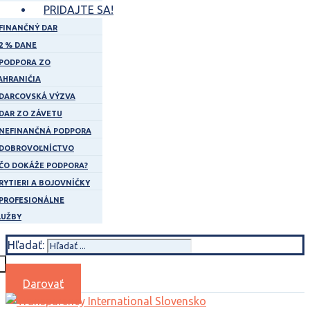
PRIDAJTE SA!
FINANČNÝ DAR
2 % DANE
PODPORA ZO
AHRANIČIA
DARCOVSKÁ VÝZVA
DAR ZO ZÁVETU
NEFINANČNÁ PODPORA
DOBROVOĽNÍCTVO
ČO DOKÁŽE PODPORA?
RYTIERI A BOJOVNÍČKY
PROFESIONÁLNE
LUŽBY
Hľadať:
Darovať