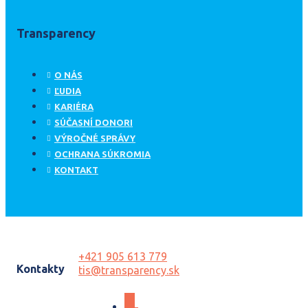
Transparency
O NÁS
ĽUDIA
KARIÉRA
SÚČASNÍ DONORI
VÝROČNÉ SPRÁVY
OCHRANA SÚKROMIA
KONTAKT
+421 905 613 779
Kontakty
tis@transparency.sk