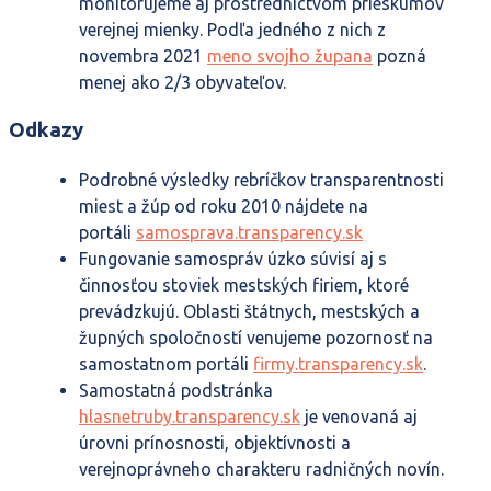
monitorujeme aj prostredníctvom prieskumov
verejnej mienky. Podľa jedného z nich z
novembra 2021
meno svojho župana
pozná
menej ako 2/3 obyvateľov.
Odkazy
Podrobné výsledky rebríčkov transparentnosti
miest a žúp od roku 2010 nájdete na
portáli
samosprava.transparency.sk
Fungovanie samospráv úzko súvisí aj s
činnosťou stoviek mestských firiem, ktoré
prevádzkujú. Oblasti štátnych, mestských a
župných spoločností venujeme pozornosť na
samostatnom portáli
firmy.transparency.sk
.
Samostatná podstránka
hlasnetruby.transparency.sk
je venovaná aj
úrovni prínosnosti, objektívnosti a
verejnoprávneho charakteru radničných novín.