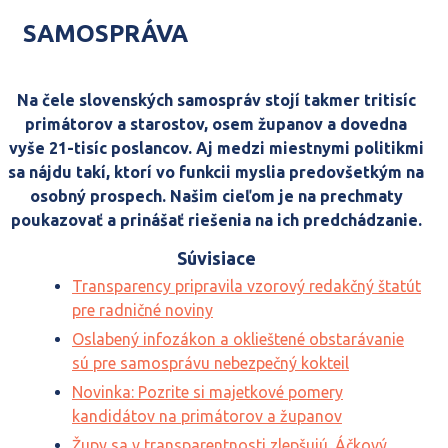
SAMOSPRÁVA
Na čele slovenských samospráv stojí takmer tritisíc
primátorov a starostov, osem županov a dovedna
vyše 21-tisíc poslancov. Aj medzi miestnymi politikmi
sa nájdu takí, ktorí vo funkcii myslia predovšetkým na
osobný prospech. Našim cieľom je na prechmaty
poukazovať a prinášať riešenia na ich predchádzanie.
Súvisiace
Transparency pripravila vzorový redakčný štatút
pre radničné noviny
Oslabený infozákon a oklieštené obstarávanie
sú pre samosprávu nebezpečný kokteil
Novinka: Pozrite si majetkové pomery
kandidátov na primátorov a županov
Župy sa v transparentnosti zlepšujú. Áčkový