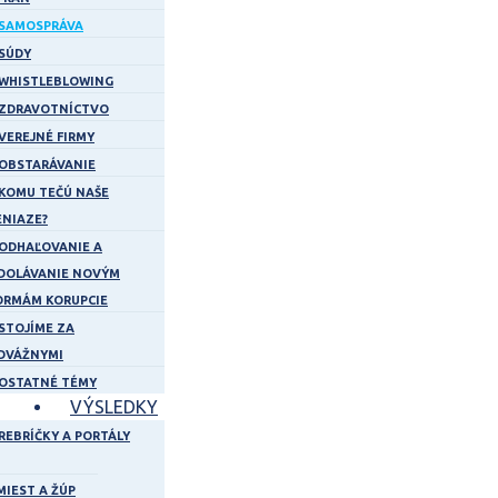
SAMOSPRÁVA
SÚDY
WHISTLEBLOWING
ZDRAVOTNÍCTVO
VEREJNÉ FIRMY
OBSTARÁVANIE
KOMU TEČÚ NAŠE
ENIAZE?
ODHAĽOVANIE A
DOLÁVANIE NOVÝM
ORMÁM KORUPCIE
STOJÍME ZA
DVÁŽNYMI
OSTATNÉ TÉMY
VÝSLEDKY
REBRÍČKY A PORTÁLY
MIEST A ŽÚP