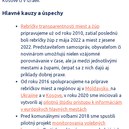
Kosove či v Izraeli.
Hlavné kauzy a úspechy
Rebríčky transparentnosti miest a žúp
pripravujeme už od roku 2010, zatiaľ poslednú
boli rebríčky žúp z mája 2022 a miest z jesene
2022. Predstaviteľom samospráv, obyvateľom či
novinárom umožňujú nielen vzájomné
porovnávanie v čase, ale ja medzi jednotlivými
mestami a župami, čerpať sa z nich dajú aj
príklady dobrej praxe.
Od roku 2016 spolupracujeme na príprave
rebríčkov miest a regiónov aj v
Moldavsku,
na
Ukrajine
a v
Kosove
, v roku 2020 sme iniciovali a
vytvorili aj
pilotnú štúdiu prístupu k informáciám
v európskych hlavných mestách
Pred komunálnymi voľbami 2018 sme spustili
pilotný projekt
monitorovania volebných