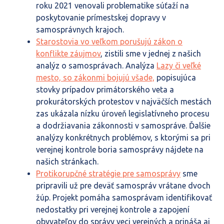
roku 2021 venovali problematike súťaží na
poskytovanie prímestskej dopravy v
samosprávnych krajoch.
Starostovia vo veľkom porušujú zákon o
konflikte záujmov
, zistili sme v jednej z našich
analýz o samosprávach. Analýza
Lazy či veľké
mesto, so zákonmi bojujú všade,
popisujúca
stovky prípadov primátorského veta a
prokurátorských protestov v najväčších mestách
zas ukázala nízku úroveň legislatívneho procesu
a dodržiavania zákonnosti v samospráve. Ďalšie
analýzy konkrétnych problémov, s ktorými sa pri
verejnej kontrole boria samosprávy nájdete na
našich stránkach.
Protikorupčné stratégie pre samosprávy
sme
pripravili už pre deväť samospráv vrátane dvoch
žúp. Projekt pomáha samosprávam identifikovať
nedostatky pri verejnej kontrole a zapojení
obyvateľov do správy veci verejných a prináša aj