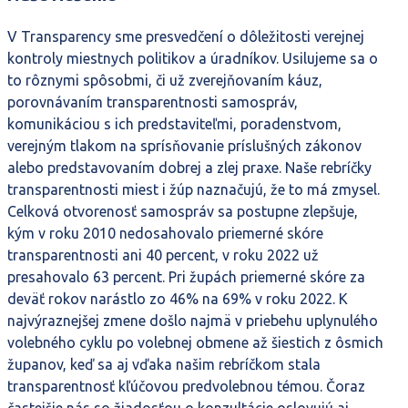
V Transparency sme presvedčení o dôležitosti verejnej
kontroly miestnych politikov a úradníkov. Usilujeme sa o
to rôznymi spôsobmi, či už zverejňovaním káuz,
porovnávaním transparentnosti samospráv,
komunikáciou s ich predstaviteľmi, poradenstvom,
verejným tlakom na sprísňovanie príslušných zákonov
alebo predstavovaním dobrej a zlej praxe. Naše rebríčky
transparentnosti miest i žúp naznačujú, že to má zmysel.
Celková otvorenosť samospráv sa postupne zlepšuje,
kým v roku 2010 nedosahovalo priemerné skóre
transparentnosti ani 40 percent, v roku 2022 už
presahovalo 63 percent. Pri župách priemerné skóre za
deväť rokov narástlo zo 46% na 69% v roku 2022. K
najvýraznejšej zmene došlo najmä v priebehu uplynulého
volebného cyklu po volebnej obmene až šiestich z ôsmich
županov, keď sa aj vďaka našim rebríčkom stala
transparentnosť kľúčovou predvolebnou témou. Čoraz
častejšie nás so žiadosťou o konzultácie oslovujú aj