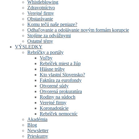
Whistleblowing
Zdravotníctvo
Verejné firmy
Obstarávanie
Komu tečú naše peniaze?
Odhaľovanie a odolávanie novým formám korupcie
Stojíme za odvážnymi
Ostatné témy
VÝSLEDKY
Rebríčky a portály
Voľby
Rebríček miest a žúp
Hlásne trúby
Kto vlastní Slovensko?
Faktúra za eurofondy
Otvorené súdy
Otvorená prokuratúra
Rodiny na súdoch
Verejné firmy
Koronadotácie
Rebríček nemocníc
Akadémia
Blog
Newsletter
Prieskumy