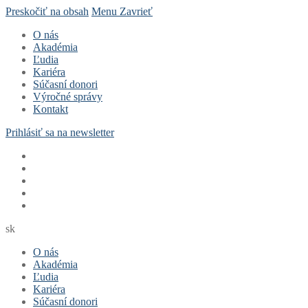
Preskočiť na obsah
Menu
Zavrieť
O nás
Akadémia
Ľudia
Kariéra
Súčasní donori
Výročné správy
Kontakt
Prihlásiť sa na newsletter
sk
O nás
Akadémia
Ľudia
Kariéra
Súčasní donori