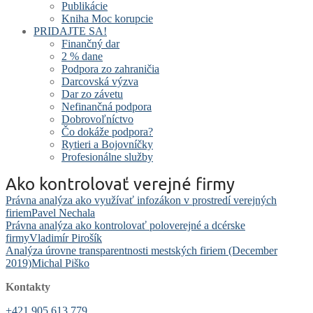
Publikácie
Kniha Moc korupcie
PRIDAJTE SA!
Finančný dar
2 % dane
Podpora zo zahraničia
Darcovská výzva
Dar zo závetu
Nefinančná podpora
Dobrovoľníctvo
Čo dokáže podpora?
Rytieri a Bojovníčky
Profesionálne služby
Ako kontrolovať verejné firmy
Právna analýza ako využívať infozákon v prostredí verejných
firiem
Pavel Nechala
Právna analýza ako kontrolovať poloverejné a dcérske
firmy
Vladimír Pirošík
Analýza úrovne transparentnosti mestských firiem (December
2019)
Michal Piško
Kontakty
+421 905 613 779