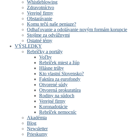
Whistleblowing
Zdravotníctvo
Verejné firmy
Obstarávanie
Komu tečú naše peniaze?
Odhaľovanie a odolávanie novým formám korupcie
Stojíme za odvážnymi
Ostatné témy
VÝSLEDKY
Rebríčky a portály
Voľby
Rebríček miest a žúp
Hlásne trúby
Kto vlastní Slovensko?
Faktúra za eurofondy
Otvorené súdy
Otvorená prokuratúra
Rodiny na súdoch
Verejné firmy
Koronadotácie
Rebríček nemocníc
Akadémia
Blog
Newsletter
Prieskumy