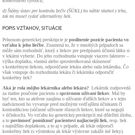
konkrétneho výrobcu;
d) Štátny ústav pre kontrolu liečiv (ŠÚKL) ho náhle stiahol z trhu,
tak mi musel vydať alternatívny liek.
POPIS VZŤAHOV, SITUÁCIE
Prínosom generickej preskripcie je
posilnenie pozície pacienta vo
vzťahu k jeho liečbe
. Znamená to, že v mnohých prípadoch sa
môže sám rozhodnúť, ktorý z liekov pre predpísanú účinnú látku si
v lekárni vyberie. Do jeho rozhodnutia vstupuje viacero faktorov –
výška doplatku, vlastná alebo sprostredkovaná skúsenosť
s konkrétnym liekom, odporúčanie lekára alebo rada lekárnika. Čo
však vstupuje do rozhodnutia lekára či lekárnika odporučiť
konkrétny liek?
Aká je rola môjho lekárnika alebo lekára?
Lekárnik zodpovedá
za riadne poučenie pacienta o
správnom užívaní liekov
. Mal by
byť ten, kto sa aktívne zaujíma o užívanie ďalších liekov a v tejto
nadväznosti ho vyvaruje pred možnými vedľajšími účinkami či
kontradikciou (súčasné užívanie rôznych liekov, ktoré sa negujú
v účinkoch). Vo vzťahu ku generickej preskripcii má dôležitú úlohu,
a to
povinnosť
ponúknuť pacientovi najlacnejší liek
, resp. liek
s najnižším doplatkom, a to aj v prípade, ak lekár odporučí
konkrétny liek (s výnimkou ak lekár výslovne zakáže iné lieky).