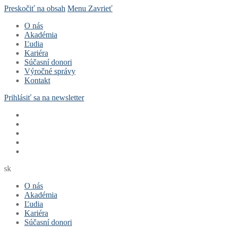
Preskočiť na obsah
Menu
Zavrieť
O nás
Akadémia
Ľudia
Kariéra
Súčasní donori
Výročné správy
Kontakt
Prihlásiť sa na newsletter
sk
O nás
Akadémia
Ľudia
Kariéra
Súčasní donori