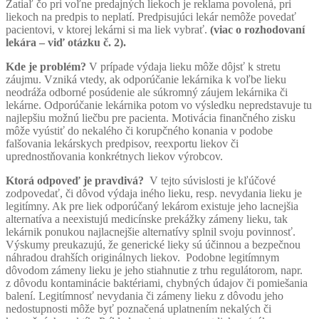
Zatiaľ čo pri voľne predajných liekoch je reklama povolená, pri
liekoch na predpis to neplatí. Predpisujúci lekár nemôže povedať
pacientovi, v ktorej lekárni si ma liek vybrať.
(viac o rozhodovaní
lekára – viď otázku č. 2).
Kde je problém?
V prípade výdaja lieku môže dôjsť k stretu
záujmu. Vzniká vtedy, ak odporúčanie lekárnika k voľbe lieku
neodráža odborné posúdenie ale súkromný záujem lekárnika či
lekárne. Odporúčanie lekárnika potom vo výsledku nepredstavuje tu
najlepšiu možnú liečbu pre pacienta. Motivácia finančného zisku
môže vyústiť do nekalého či korupčného konania v podobe
falšovania lekárskych predpisov, reexportu liekov či
uprednostňovania konkrétnych liekov výrobcov.
Ktorá odpoveď je pravdivá?
V tejto súvislosti je kľúčové
zodpovedať, či dôvod výdaja iného lieku, resp. nevydania lieku je
legitímny. Ak pre liek odporúčaný lekárom existuje jeho lacnejšia
alternatíva a neexistujú medicínske prekážky zámeny lieku, tak
lekárnik ponukou najlacnejšie alternatívy splnil svoju povinnosť.
Výskumy preukazujú, že generické lieky sú účinnou a bezpečnou
náhradou drahších originálnych liekov. Podobne legitímnym
dôvodom zámeny lieku je jeho stiahnutie z trhu regulátorom, napr.
z dôvodu kontaminácie baktériami, chybných údajov či pomiešania
balení. Legitímnosť nevydania či zámeny lieku z dôvodu jeho
nedostupnosti môže byť poznačená uplatnením nekalých či