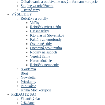
Odhaľovanie a odolávanie novým formám korupcie
Stojíme za odvážnymi
Ostatné témy
VÝSLEDKY
Rebríčky a portály
Voľby
Rebríček miest a žúp
Hlásne trúby
Kto vlastní Slovensko?
Faktúra za eurofondy
Otvorené súdy
Otvorená prokuratúra
Rodiny na súdoch
Verejné firmy
Koronadotácie
Rebríček nemocníc
Akadémia
Blog
Newsletter
Prieskumy
Publikácie
Kniha Moc korupcie
PRIDAJTE SA!
Finančný dar
2 % dane