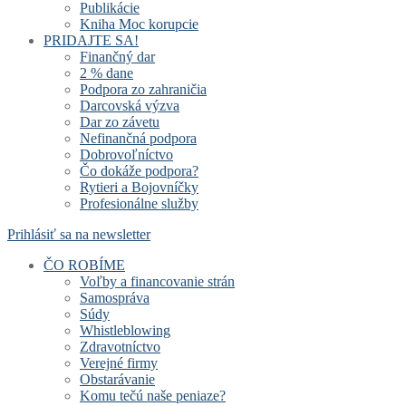
Publikácie
Kniha Moc korupcie
PRIDAJTE SA!
Finančný dar
2 % dane
Podpora zo zahraničia
Darcovská výzva
Dar zo závetu
Nefinančná podpora
Dobrovoľníctvo
Čo dokáže podpora?
Rytieri a Bojovníčky
Profesionálne služby
Prihlásiť sa na newsletter
ČO ROBÍME
Voľby a financovanie strán
Samospráva
Súdy
Whistleblowing
Zdravotníctvo
Verejné firmy
Obstarávanie
Komu tečú naše peniaze?