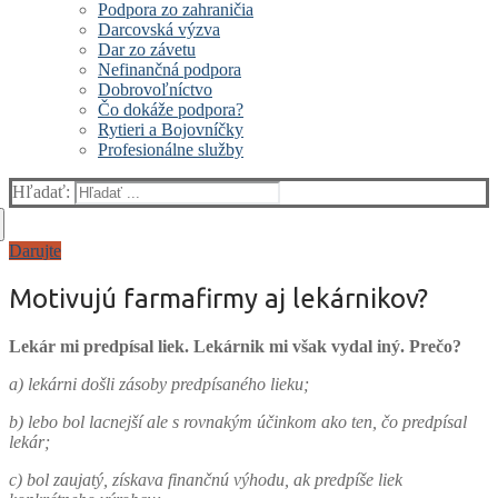
Podpora zo zahraničia
Darcovská výzva
Dar zo závetu
Nefinančná podpora
Dobrovoľníctvo
Čo dokáže podpora?
Rytieri a Bojovníčky
Profesionálne služby
Hľadať:
Darujte
Motivujú farmafirmy aj lekárnikov?
Lekár mi predpísal liek. Lekárnik mi však vydal iný. Prečo?
a) lekárni došli zásoby predpísaného lieku;
b) lebo bol lacnejší ale s rovnakým účinkom ako ten, čo predpísal
lekár;
c) bol zaujatý, získava finančnú výhodu, ak predpíše liek