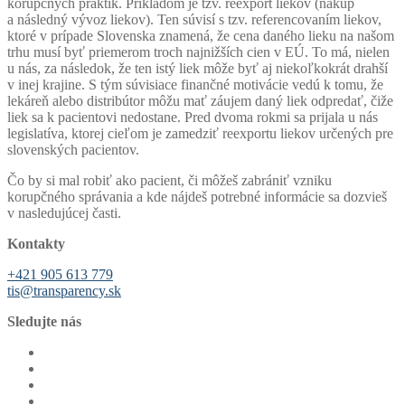
korupčných praktík. Príkladom je tzv. reexport liekov (nákup
a následný vývoz liekov). Ten súvisí s tzv. referencovaním liekov,
ktoré v prípade Slovenska znamená, že cena daného lieku na našom
trhu musí byť priemerom troch najnižších cien v EÚ. To má, nielen
u nás, za následok, že ten istý liek môže byť aj niekoľkokrát drahší
v inej krajine. S tým súvisiace finančné motivácie vedú k tomu, že
lekáreň alebo distribútor môžu mať záujem daný liek odpredať, čiže
liek sa k pacientovi nedostane. Pred dvoma rokmi sa prijala u nás
legislatíva, ktorej cieľom je zamedziť reexportu liekov určených pre
slovenských pacientov.
Čo by si mal robiť ako pacient, či môžeš zabrániť vzniku
korupčného správania a kde nájdeš potrebné informácie sa dozvieš
v nasledujúcej časti.
Kontakty
+421 905 613 779
tis@transparency.sk
Sledujte nás