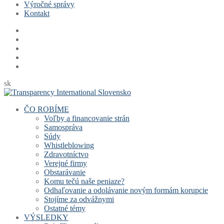
Výročné správy
Kontakt
sk
ČO ROBÍME
Voľby a financovanie strán
Samospráva
Súdy
Whistleblowing
Zdravotníctvo
Verejné firmy
Obstarávanie
Komu tečú naše peniaze?
Odhaľovanie a odolávanie novým formám korupcie
Stojíme za odvážnymi
Ostatné témy
VÝSLEDKY