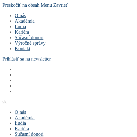
Preskočiť na obsah
Menu
Zavrieť
O nás
Akadémia
Ľudia
Kariéra
Súčasní donori
Výročné správy
Kontakt
Prihlásiť sa na newsletter
sk
O nás
Akadémia
Ľudia
Kariéra
Súčasní donori