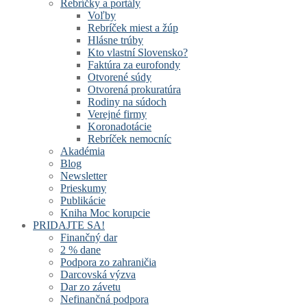
Rebríčky a portály
Voľby
Rebríček miest a žúp
Hlásne trúby
Kto vlastní Slovensko?
Faktúra za eurofondy
Otvorené súdy
Otvorená prokuratúra
Rodiny na súdoch
Verejné firmy
Koronadotácie
Rebríček nemocníc
Akadémia
Blog
Newsletter
Prieskumy
Publikácie
Kniha Moc korupcie
PRIDAJTE SA!
Finančný dar
2 % dane
Podpora zo zahraničia
Darcovská výzva
Dar zo závetu
Nefinančná podpora