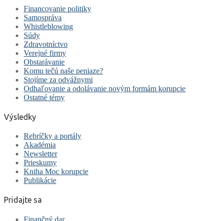
Financovanie politiky
Samospráva
Whistleblowing
Súdy
Zdravotníctvo
Verejné firmy
Obstarávanie
Komu tečú naše peniaze?
Stojíme za odvážnymi
Odhaľovanie a odolávanie novým formám korupcie
Ostatné témy
Výsledky
Rebríčky a portály
Akadémia
Newsletter
Prieskumy
Kniha Moc korupcie
Publikácie
Pridajte sa
Finančný dar