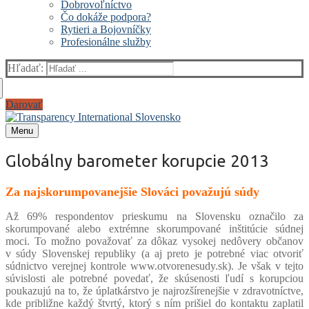
Dobrovoľníctvo
Čo dokáže podpora?
Rytieri a Bojovníčky
Profesionálne služby
Hľadať:
Darovať
Menu
Globálny barometer korupcie 2013
Za najskorumpovanejšie Slováci považujú súdy
Až 69% respondentov prieskumu na Slovensku označilo za
skorumpované alebo extrémne skorumpované inštitúcie súdnej
moci. To možno považovať za dôkaz vysokej nedôvery občanov
v súdy Slovenskej republiky (a aj preto je potrebné viac otvoriť
súdnictvo verejnej kontrole www.otvorenesudy.sk). Je však v tejto
súvislosti ale potrebné povedať, že skúsenosti ľudí s korupciou
poukazujú na to, že úplatkárstvo je najrozšírenejšie v zdravotníctve,
kde približne každý štvrtý, ktorý s ním prišiel do kontaktu zaplatil