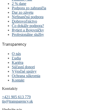
2 % dane
Podpora zo zahraničia
Dar zo závetu
Nefinančná podpora
Dobrovoľníctvo
Čo dokáže podpora?
Rytieri a Bojovníčky
Profesionálne služby
Transparency
O nás
Ľudia
Kariéra
Súčasní donori
Výročné správy
Ochrana súkromia
Kontakt
Kontakty
+421 905 613 779
tis@transparency.sk
Sledujte nás