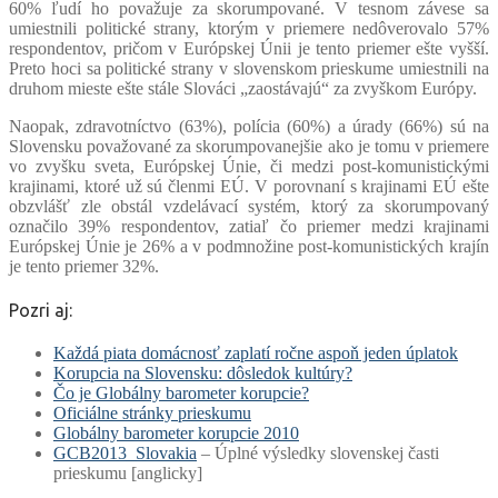
60% ľudí ho považuje za skorumpované. V tesnom závese sa
umiestnili politické strany, ktorým v priemere nedôverovalo 57%
respondentov, pričom v Európskej Únii je tento priemer ešte vyšší.
Preto hoci sa politické strany v slovenskom prieskume umiestnili na
druhom mieste ešte stále Slováci „zaostávajú“ za zvyškom Európy.
Naopak, zdravotníctvo (63%), polícia (60%) a úrady (66%) sú na
Slovensku považované za skorumpovanejšie ako je tomu v priemere
vo zvyšku sveta, Európskej Únie, či medzi post-komunistickými
krajinami, ktoré už sú členmi EÚ. V porovnaní s krajinami EÚ ešte
obzvlášť zle obstál vzdelávací systém, ktorý za skorumpovaný
označilo 39% respondentov, zatiaľ čo priemer medzi krajinami
Európskej Únie je 26% a v podmnožine post-komunistických krajín
je tento priemer 32%.
Pozri aj:
Každá piata domácnosť zaplatí ročne aspoň jeden úplatok
Korupcia na Slovensku: dôsledok kultúry?
Čo je Globálny barometer korupcie?
Oficiálne stránky prieskumu
Globálny barometer korupcie 2010
GCB2013_Slovakia
– Úplné výsledky slovenskej časti
prieskumu [anglicky]