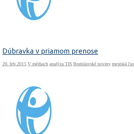
Dúbravka v priamom prenose
V médiach
analýza TIS
Bratislavské noviny
mestská ča