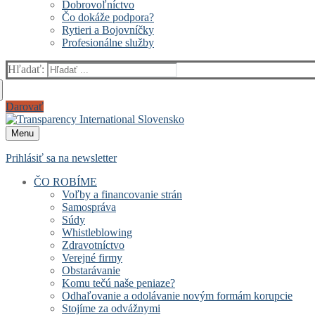
Dobrovoľníctvo
Čo dokáže podpora?
Rytieri a Bojovníčky
Profesionálne služby
Hľadať:
Darovať
Menu
Prihlásiť sa na newsletter
ČO ROBÍME
Voľby a financovanie strán
Samospráva
Súdy
Whistleblowing
Zdravotníctvo
Verejné firmy
Obstarávanie
Komu tečú naše peniaze?
Odhaľovanie a odolávanie novým formám korupcie
Stojíme za odvážnymi