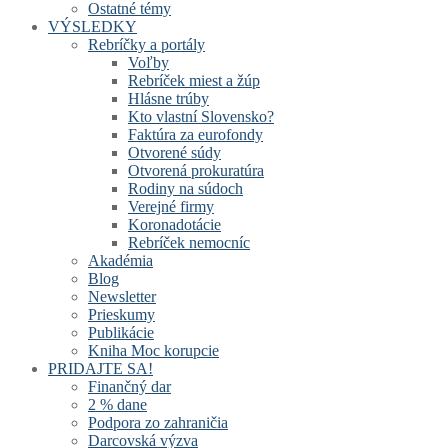
Ostatné témy
VÝSLEDKY
Rebríčky a portály
Voľby
Rebríček miest a žúp
Hlásne trúby
Kto vlastní Slovensko?
Faktúra za eurofondy
Otvorené súdy
Otvorená prokuratúra
Rodiny na súdoch
Verejné firmy
Koronadotácie
Rebríček nemocníc
Akadémia
Blog
Newsletter
Prieskumy
Publikácie
Kniha Moc korupcie
PRIDAJTE SA!
Finančný dar
2 % dane
Podpora zo zahraničia
Darcovská výzva