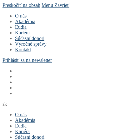
Preskočiť na obsah
Menu
Zavrieť
O nás
Akadémia
Ľudia
Kariéra
Súčasní donori
Výročné správy
Kontakt
Prihlásiť sa na newsletter
sk
O nás
Akadémia
Ľudia
Kariéra
Súčasní donori