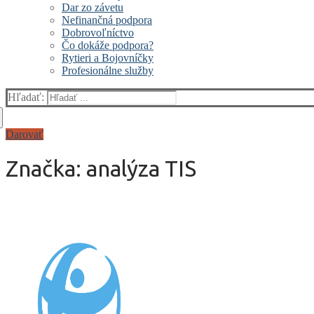
Dar zo závetu
Nefinančná podpora
Dobrovoľníctvo
Čo dokáže podpora?
Rytieri a Bojovníčky
Profesionálne služby
Hľadať:
Darovať
Značka:
analýza TIS