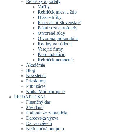
Rebríčky a portály
Voľby
Rebríček miest a žúp
Hlásne trúby
Kto vlastní Slovensko?
Faktúra za eurofondy
Otvorené súdy
Otvorená prokuratúra
Rodiny na súdoch
Verejné firmy
Koronadotácie
Rebríček nemocníc
Akadémia
Blog
Newsletter
Prieskumy
Publikácie
Kniha Moc korupcie
PRIDAJTE SA!
Finančný dar
2 % dane
Podpora zo zahraničia
Darcovská výzva
Dar zo závetu
Nefinančná podpora