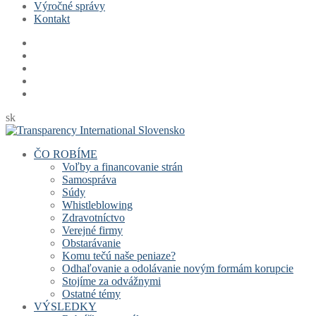
Výročné správy
Kontakt
sk
ČO ROBÍME
Voľby a financovanie strán
Samospráva
Súdy
Whistleblowing
Zdravotníctvo
Verejné firmy
Obstarávanie
Komu tečú naše peniaze?
Odhaľovanie a odolávanie novým formám korupcie
Stojíme za odvážnymi
Ostatné témy
VÝSLEDKY