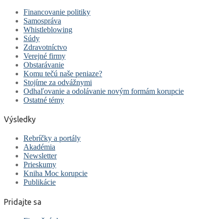
Financovanie politiky
Samospráva
Whistleblowing
Súdy
Zdravotníctvo
Verejné firmy
Obstarávanie
Komu tečú naše peniaze?
Stojíme za odvážnymi
Odhaľovanie a odolávanie novým formám korupcie
Ostatné témy
Výsledky
Rebríčky a portály
Akadémia
Newsletter
Prieskumy
Kniha Moc korupcie
Publikácie
Pridajte sa