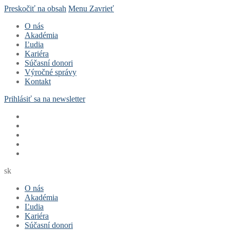
Preskočiť na obsah
Menu
Zavrieť
O nás
Akadémia
Ľudia
Kariéra
Súčasní donori
Výročné správy
Kontakt
Prihlásiť sa na newsletter
sk
O nás
Akadémia
Ľudia
Kariéra
Súčasní donori