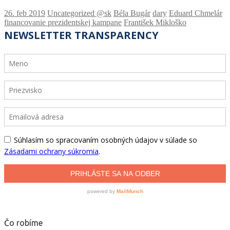
Uncategorized @sk
Béla Bugár
dary
Eduard Chmelár
financovanie prezidentskej kampane
František Mikloško
Čo robíme