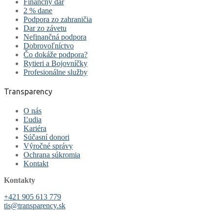
Finančný dar
2 % dane
Podpora zo zahraničia
Dar zo závetu
Nefinančná podpora
Dobrovoľníctvo
Čo dokáže podpora?
Rytieri a Bojovníčky
Profesionálne služby
Transparency
O nás
Ľudia
Kariéra
Súčasní donori
Výročné správy
Ochrana súkromia
Kontakt
Kontakty
+421 905 613 779
tis@transparency.sk