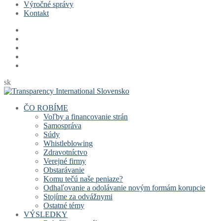
Výročné správy
Kontakt
sk
ČO ROBÍME
Voľby a financovanie strán
Samospráva
Súdy
Whistleblowing
Zdravotníctvo
Verejné firmy
Obstarávanie
Komu tečú naše peniaze?
Odhaľovanie a odolávanie novým formám korupcie
Stojíme za odvážnymi
Ostatné témy
VÝSLEDKY