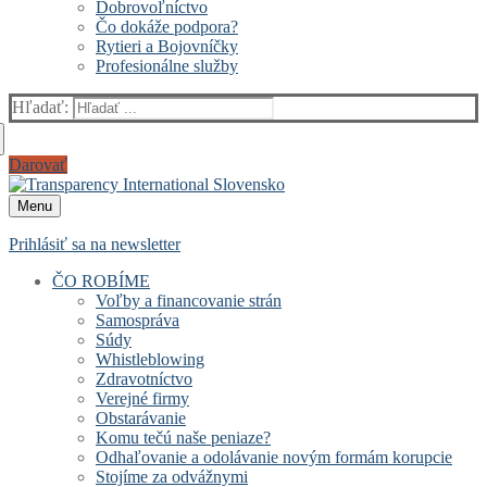
Dobrovoľníctvo
Čo dokáže podpora?
Rytieri a Bojovníčky
Profesionálne služby
Hľadať:
Darovať
Menu
Prihlásiť sa na newsletter
ČO ROBÍME
Voľby a financovanie strán
Samospráva
Súdy
Whistleblowing
Zdravotníctvo
Verejné firmy
Obstarávanie
Komu tečú naše peniaze?
Odhaľovanie a odolávanie novým formám korupcie
Stojíme za odvážnymi