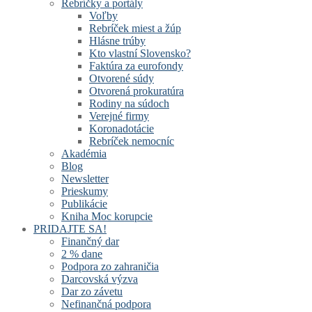
Rebríčky a portály
Voľby
Rebríček miest a žúp
Hlásne trúby
Kto vlastní Slovensko?
Faktúra za eurofondy
Otvorené súdy
Otvorená prokuratúra
Rodiny na súdoch
Verejné firmy
Koronadotácie
Rebríček nemocníc
Akadémia
Blog
Newsletter
Prieskumy
Publikácie
Kniha Moc korupcie
PRIDAJTE SA!
Finančný dar
2 % dane
Podpora zo zahraničia
Darcovská výzva
Dar zo závetu
Nefinančná podpora