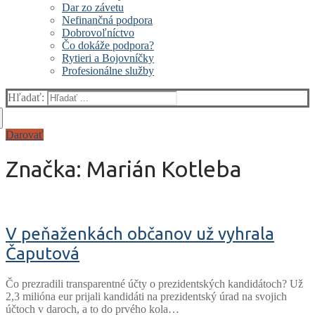
Dar zo závetu
Nefinančná podpora
Dobrovoľníctvo
Čo dokáže podpora?
Rytieri a Bojovníčky
Profesionálne služby
Hľadať:
Darovať
Značka:
Marián Kotleba
V peňaženkách občanov už vyhrala
Čaputová
Čo prezradili transparentné účty o prezidentských kandidátoch? Už
2,3 milióna eur prijali kandidáti na prezidentský úrad na svojich
účtoch v daroch, a to do prvého kola…