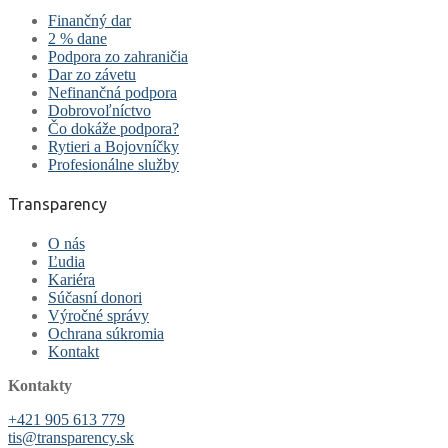
Finančný dar
2 % dane
Podpora zo zahraničia
Dar zo závetu
Nefinančná podpora
Dobrovoľníctvo
Čo dokáže podpora?
Rytieri a Bojovníčky
Profesionálne služby
Transparency
O nás
Ľudia
Kariéra
Súčasní donori
Výročné správy
Ochrana súkromia
Kontakt
Kontakty
+421 905 613 779
tis@transparency.sk