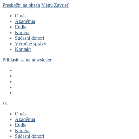
Preskočiť na obsah
Menu
Zavrieť
O nás
Akadémia
Ľudia
Kariéra
Súčasní donori
Výročné správy
Kontakt
Prihlásiť sa na newsletter
sk
O nás
Akadémia
Ľudia
Kariéra
Súčasní donori