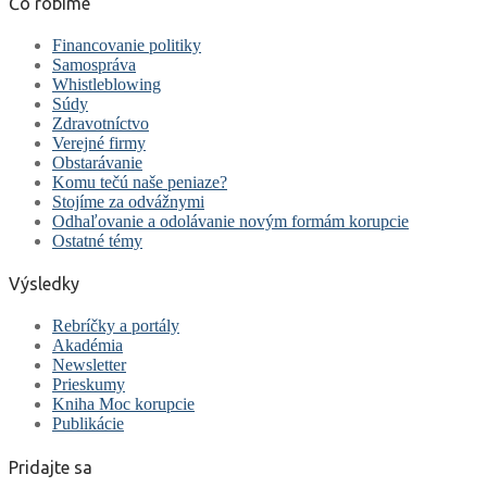
Čo robíme
Financovanie politiky
Samospráva
Whistleblowing
Súdy
Zdravotníctvo
Verejné firmy
Obstarávanie
Komu tečú naše peniaze?
Stojíme za odvážnymi
Odhaľovanie a odolávanie novým formám korupcie
Ostatné témy
Výsledky
Rebríčky a portály
Akadémia
Newsletter
Prieskumy
Kniha Moc korupcie
Publikácie
Pridajte sa