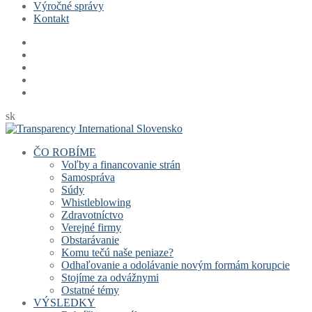
Výročné správy
Kontakt
sk
ČO ROBÍME
Voľby a financovanie strán
Samospráva
Súdy
Whistleblowing
Zdravotníctvo
Verejné firmy
Obstarávanie
Komu tečú naše peniaze?
Odhaľovanie a odolávanie novým formám korupcie
Stojíme za odvážnymi
Ostatné témy
VÝSLEDKY