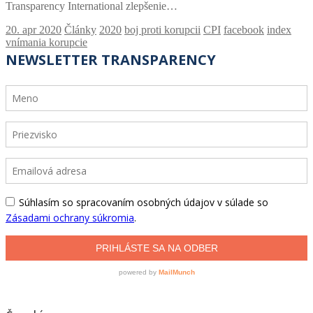
Transparency International zlepšenie…
Články
2020
boj proti korupcii
CPI
facebook
index
vnímania korupcie