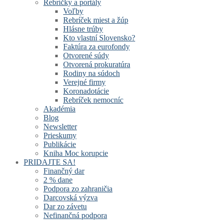
Rebríčky a portály
Voľby
Rebríček miest a žúp
Hlásne trúby
Kto vlastní Slovensko?
Faktúra za eurofondy
Otvorené súdy
Otvorená prokuratúra
Rodiny na súdoch
Verejné firmy
Koronadotácie
Rebríček nemocníc
Akadémia
Blog
Newsletter
Prieskumy
Publikácie
Kniha Moc korupcie
PRIDAJTE SA!
Finančný dar
2 % dane
Podpora zo zahraničia
Darcovská výzva
Dar zo závetu
Nefinančná podpora