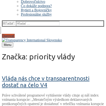
Dobrovoľníctvo
Čo dokáže podpora?
Rytieri a Bojovníčky
Profesionálne služby
Hľadať:
Darovať
Menu
Značka:
priority vlády
Vláda nás chce v transparentnosti
dostať na čelo V4
Práve schválené programové vyhlásenie vlády cituje aj náš index
vnímania korupcie: „Merateľným výsledkom deklarovaných
protikorupčných opatrení je dosiahnuť v rebríčku vnímania korupcie