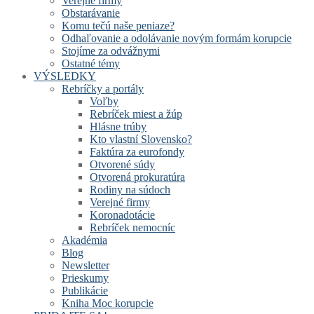
Verejné firmy
Obstarávanie
Komu tečú naše peniaze?
Odhaľovanie a odolávanie novým formám korupcie
Stojíme za odvážnymi
Ostatné témy
VÝSLEDKY
Rebríčky a portály
Voľby
Rebríček miest a žúp
Hlásne trúby
Kto vlastní Slovensko?
Faktúra za eurofondy
Otvorené súdy
Otvorená prokuratúra
Rodiny na súdoch
Verejné firmy
Koronadotácie
Rebríček nemocníc
Akadémia
Blog
Newsletter
Prieskumy
Publikácie
Kniha Moc korupcie