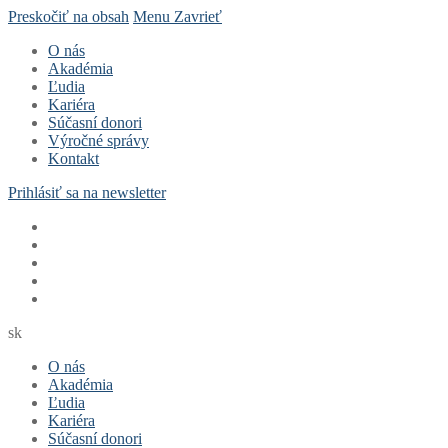
Preskočiť na obsah
Menu
Zavrieť
O nás
Akadémia
Ľudia
Kariéra
Súčasní donori
Výročné správy
Kontakt
Prihlásiť sa na newsletter
sk
O nás
Akadémia
Ľudia
Kariéra
Súčasní donori