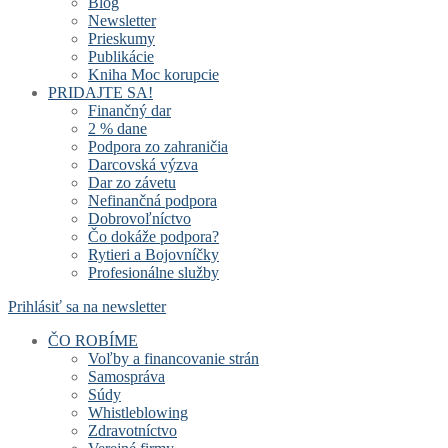
Blog
Newsletter
Prieskumy
Publikácie
Kniha Moc korupcie
PRIDAJTE SA!
Finančný dar
2 % dane
Podpora zo zahraničia
Darcovská výzva
Dar zo závetu
Nefinančná podpora
Dobrovoľníctvo
Čo dokáže podpora?
Rytieri a Bojovníčky
Profesionálne služby
Prihlásiť sa na newsletter
ČO ROBÍME
Voľby a financovanie strán
Samospráva
Súdy
Whistleblowing
Zdravotníctvo