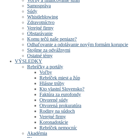
Voľby a financovanie strán
Samospráva
Súdy
Whistleblowing
Zdravotníctvo
Verejné firmy
Obstarávanie
Komu tečú naše peniaze?
Odhaľovanie a odolávanie novým formám korupcie
Stojíme za odvážnymi
Ostatné témy
VÝSLEDKY
Rebríčky a portály
Voľby
Rebríček miest a žúp
Hlásne trúby
Kto vlastní Slovensko?
Faktúra za eurofondy
Otvorené súdy
Otvorená prokuratúra
Rodiny na súdoch
Verejné firmy
Koronadotácie
Rebríček nemocníc
Akadémia