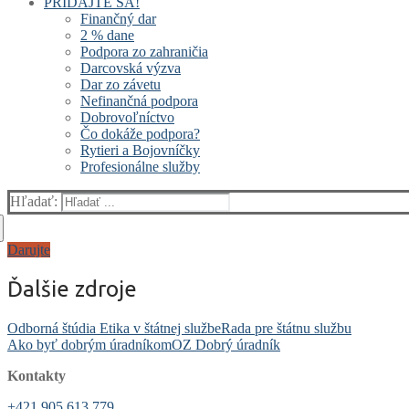
PRIDAJTE SA!
Finančný dar
2 % dane
Podpora zo zahraničia
Darcovská výzva
Dar zo závetu
Nefinančná podpora
Dobrovoľníctvo
Čo dokáže podpora?
Rytieri a Bojovníčky
Profesionálne služby
Hľadať:
Darujte
Ďalšie zdroje
Odborná štúdia Etika v štátnej službe
Rada pre štátnu službu
Ako byť dobrým úradníkom
OZ Dobrý úradník
Kontakty
+421 905 613 779