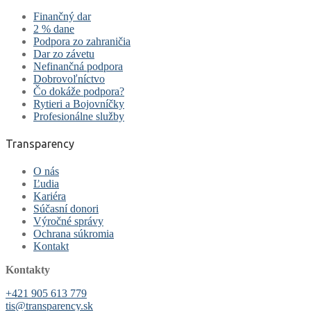
Finančný dar
2 % dane
Podpora zo zahraničia
Dar zo závetu
Nefinančná podpora
Dobrovoľníctvo
Čo dokáže podpora?
Rytieri a Bojovníčky
Profesionálne služby
Transparency
O nás
Ľudia
Kariéra
Súčasní donori
Výročné správy
Ochrana súkromia
Kontakt
Kontakty
+421 905 613 779
tis@transparency.sk