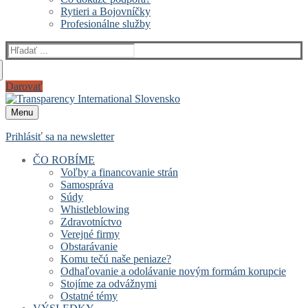
Rytieri a Bojovníčky
Profesionálne služby
Hľadať:
Darovať
Menu
Prihlásiť sa na newsletter
ČO ROBÍME
Voľby a financovanie strán
Samospráva
Súdy
Whistleblowing
Zdravotníctvo
Verejné firmy
Obstarávanie
Komu tečú naše peniaze?
Odhaľovanie a odolávanie novým formám korupcie
Stojíme za odvážnymi
Ostatné témy