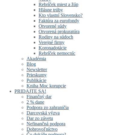
Rebríček miest a žúp
Hlásne trúby
Kto vlastní Slovensko?
Faktúra za eurofondy
Otvorené súdy
Otvorená prokuratúra
Rodiny na súdoch
Verejné firmy
Koronadotácie
Rebríček nemocníc
Akadémia
Blog
Newsletter
Prieskumy
Publikácie
Kniha Moc korupcie
PRIDAJTE SA!
Finančný dar
2 % dane
Podpora zo zahraničia
Darcovská výzva
Dar zo závetu
Nefinančná podpora
Dobrovoľníctvo
Čo dokáže podpora?