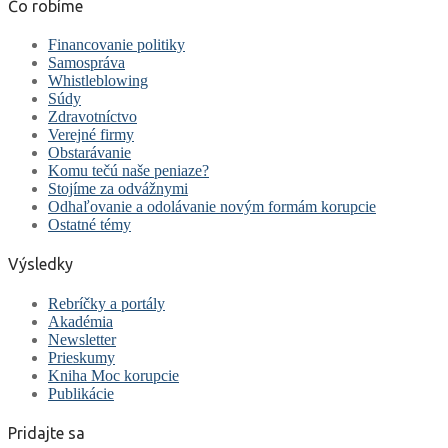
Čo robíme
Financovanie politiky
Samospráva
Whistleblowing
Súdy
Zdravotníctvo
Verejné firmy
Obstarávanie
Komu tečú naše peniaze?
Stojíme za odvážnymi
Odhaľovanie a odolávanie novým formám korupcie
Ostatné témy
Výsledky
Rebríčky a portály
Akadémia
Newsletter
Prieskumy
Kniha Moc korupcie
Publikácie
Pridajte sa