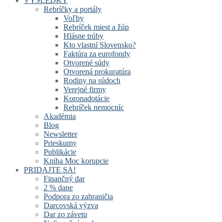
VÝSLEDKY
Rebríčky a portály
Voľby
Rebríček miest a žúp
Hlásne trúby
Kto vlastní Slovensko?
Faktúra za eurofondy
Otvorené súdy
Otvorená prokuratúra
Rodiny na súdoch
Verejné firmy
Koronadotácie
Rebríček nemocníc
Akadémia
Blog
Newsletter
Prieskumy
Publikácie
Kniha Moc korupcie
PRIDAJTE SA!
Finančný dar
2 % dane
Podpora zo zahraničia
Darcovská výzva
Dar zo závetu