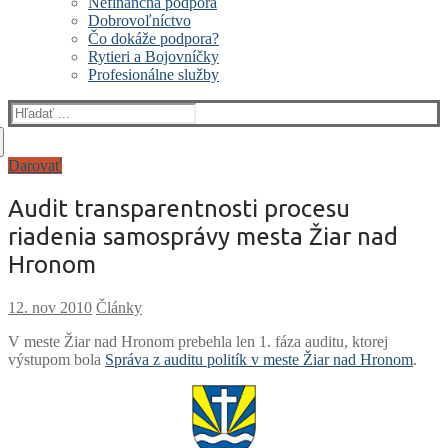
Nefinančná podpora
Dobrovoľníctvo
Čo dokáže podpora?
Rytieri a Bojovníčky
Profesionálne služby
Hľadať:
Darovať
Audit transparentnosti procesu
riadenia samosprávy mesta Žiar nad
Hronom
Články
V meste Žiar nad Hronom prebehla len 1. fáza auditu, ktorej
výstupom bola
Správa z auditu politík v meste Žiar nad Hronom
.