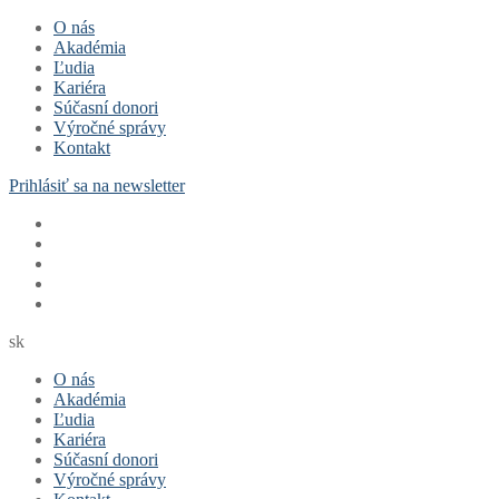
Preskočiť
Menu
Zavrieť
O nás
na
Akadémia
obsah
Ľudia
Kariéra
Súčasní donori
Výročné správy
Kontakt
Prihlásiť sa na newsletter
sk
O nás
Akadémia
Ľudia
Kariéra
Súčasní donori
Výročné správy