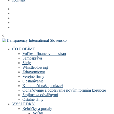
Kontakt
sk
ČO ROBÍME
Voľby a financovanie strán
Samospráva
Súdy
Whistleblowing
Zdravotníctvo
Verejné firmy
Obstarávanie
Komu tečú naše peniaze?
Odhaľovanie a odolávanie novým formám korupcie
Stojíme za odvážnymi
Ostatné témy
VÝSLEDKY
Rebríčky a portály
Voľby