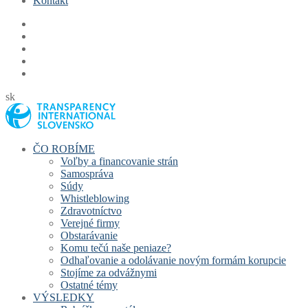
Kontakt
sk
ČO ROBÍME
Voľby a financovanie strán
Samospráva
Súdy
Whistleblowing
Zdravotníctvo
Verejné firmy
Obstarávanie
Komu tečú naše peniaze?
Odhaľovanie a odolávanie novým formám korupcie
Stojíme za odvážnymi
Ostatné témy
VÝSLEDKY