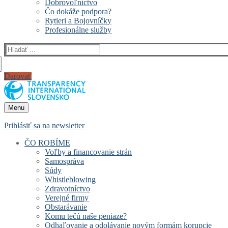
Dobrovoľníctvo
Čo dokáže podpora?
Rytieri a Bojovníčky
Profesionálne služby
Hľadať:
Darovať
Menu
Prihlásiť sa na newsletter
ČO ROBÍME
Voľby a financovanie strán
Samospráva
Súdy
Whistleblowing
Zdravotníctvo
Verejné firmy
Obstarávanie
Komu tečú naše peniaze?
Odhaľovanie a odolávanie novým formám korupcie