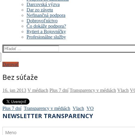
Darcovská výzva
Dar zo závetu
Nefinančná podpora
Dobrovoľníctvo
Čo dokáže podpora?
Rytieri a Bojovníčky
Profesionálne služby
Hľadať:
Darovať
Bez súťaže
V médiach
Plus 7 dní
Transparency v médiách
Vlach
V
Plus 7 dní
Transparency v médiách
Vlach
VO