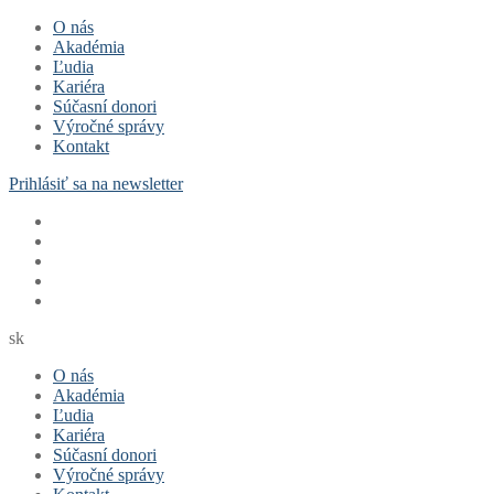
Preskočiť
Menu
Zavrieť
O nás
na
Akadémia
obsah
Ľudia
Kariéra
Súčasní donori
Výročné správy
Kontakt
Prihlásiť sa na newsletter
sk
O nás
Akadémia
Ľudia
Kariéra
Súčasní donori
Výročné správy