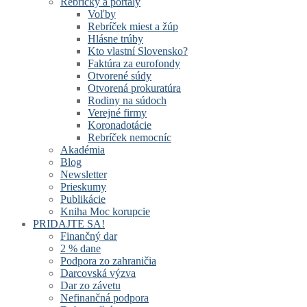
Rebríčky a portály
Voľby
Rebríček miest a žúp
Hlásne trúby
Kto vlastní Slovensko?
Faktúra za eurofondy
Otvorené súdy
Otvorená prokuratúra
Rodiny na súdoch
Verejné firmy
Koronadotácie
Rebríček nemocníc
Akadémia
Blog
Newsletter
Prieskumy
Publikácie
Kniha Moc korupcie
PRIDAJTE SA!
Finančný dar
2 % dane
Podpora zo zahraničia
Darcovská výzva
Dar zo závetu
Nefinančná podpora