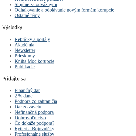
Stojíme za odvážnymi
Odhaľovanie a odolávanie novým formám korupcie
Ostatné témy
Výsledky
Rebríčky a portály
Akadémia
Newsletter
Prieskumy
Kniha Moc korupcie
Publikácie
Pridajte sa
Finančný dar
2 % dane
Podpora zo zahraničia
Dar zo závetu
Nefinančná podpora
Dobrovoľníctvo
Čo dokáže podpora?
Rytieri a Bojovníčky
Profesionálne služby