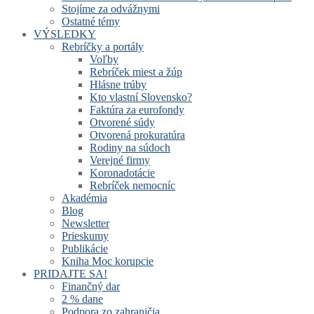
Stojíme za odvážnymi
Ostatné témy
VÝSLEDKY
Rebríčky a portály
Voľby
Rebríček miest a žúp
Hlásne trúby
Kto vlastní Slovensko?
Faktúra za eurofondy
Otvorené súdy
Otvorená prokuratúra
Rodiny na súdoch
Verejné firmy
Koronadotácie
Rebríček nemocníc
Akadémia
Blog
Newsletter
Prieskumy
Publikácie
Kniha Moc korupcie
PRIDAJTE SA!
Finančný dar
2 % dane
Podpora zo zahraničia