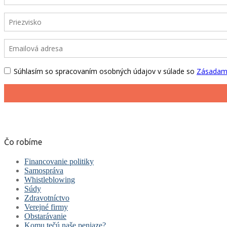
Čo robíme
Financovanie politiky
Samospráva
Whistleblowing
Súdy
Zdravotníctvo
Verejné firmy
Obstarávanie
Komu tečú naše peniaze?