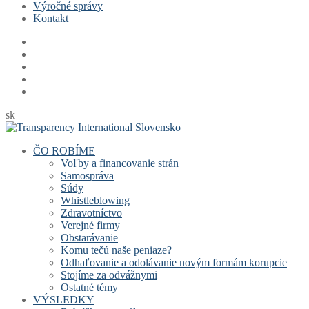
Výročné správy
Kontakt
sk
ČO ROBÍME
Voľby a financovanie strán
Samospráva
Súdy
Whistleblowing
Zdravotníctvo
Verejné firmy
Obstarávanie
Komu tečú naše peniaze?
Odhaľovanie a odolávanie novým formám korupcie
Stojíme za odvážnymi
Ostatné témy
VÝSLEDKY