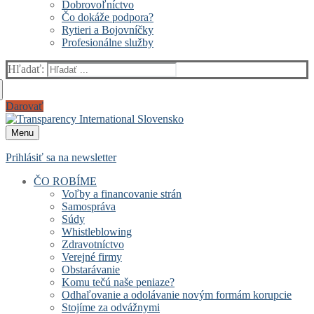
Dobrovoľníctvo
Čo dokáže podpora?
Rytieri a Bojovníčky
Profesionálne služby
Hľadať:
Darovať
Menu
Prihlásiť sa na newsletter
ČO ROBÍME
Voľby a financovanie strán
Samospráva
Súdy
Whistleblowing
Zdravotníctvo
Verejné firmy
Obstarávanie
Komu tečú naše peniaze?
Odhaľovanie a odolávanie novým formám korupcie
Stojíme za odvážnymi