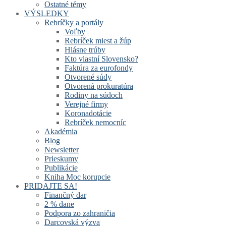
Ostatné témy
VÝSLEDKY
Rebríčky a portály
Voľby
Rebríček miest a žúp
Hlásne trúby
Kto vlastní Slovensko?
Faktúra za eurofondy
Otvorené súdy
Otvorená prokuratúra
Rodiny na súdoch
Verejné firmy
Koronadotácie
Rebríček nemocníc
Akadémia
Blog
Newsletter
Prieskumy
Publikácie
Kniha Moc korupcie
PRIDAJTE SA!
Finančný dar
2 % dane
Podpora zo zahraničia
Darcovská výzva