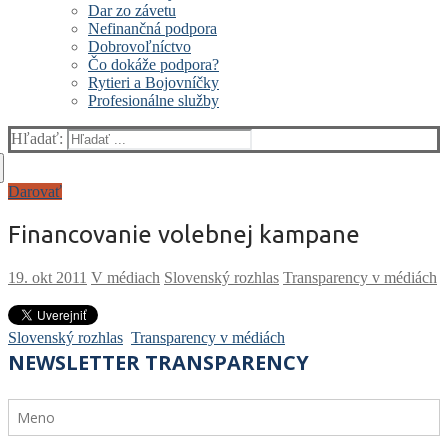
Dar zo závetu
Nefinančná podpora
Dobrovoľníctvo
Čo dokáže podpora?
Rytieri a Bojovníčky
Profesionálne služby
Hľadať:
Darovať
Financovanie volebnej kampane
V médiach
Slovenský rozhlas
Transparency v médiách
Slovenský rozhlas
Transparency v médiách