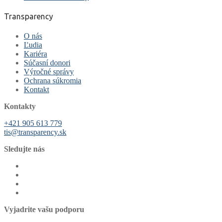
Transparency
O nás
Ľudia
Kariéra
Súčasní donori
Výročné správy
Ochrana súkromia
Kontakt
Kontakty
+421 905 613 779
tis@transparency.sk
Sledujte nás
Vyjadrite vašu podporu