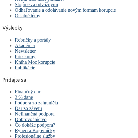
Stojíme za odvážnymi
Odhaľovanie a odolávanie novým formám korupcie
Ostatné témy
Výsledky
Rebríčky a portály
Akadémia
Newsletter
Prieskumy
Kniha Moc korupcie
Publikácie
Pridajte sa
Finančný dar
2 % dane
Podpora zo zahraničia
Dar zo závetu
Nefinančná podpora
Dobrovoľníctvo
Čo dokáže podpora?
Rytieri a Bojovníčky
Profesionálne služby