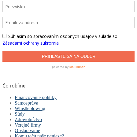
Čo robíme
Financovanie politiky
Samospráva
Whistleblowing
Súdy
Zdravotníctvo
Verejné firmy
Obstarávanie
Komu tečú naše peniaze?