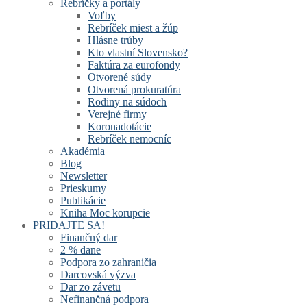
Rebríčky a portály
Voľby
Rebríček miest a žúp
Hlásne trúby
Kto vlastní Slovensko?
Faktúra za eurofondy
Otvorené súdy
Otvorená prokuratúra
Rodiny na súdoch
Verejné firmy
Koronadotácie
Rebríček nemocníc
Akadémia
Blog
Newsletter
Prieskumy
Publikácie
Kniha Moc korupcie
PRIDAJTE SA!
Finančný dar
2 % dane
Podpora zo zahraničia
Darcovská výzva
Dar zo závetu
Nefinančná podpora