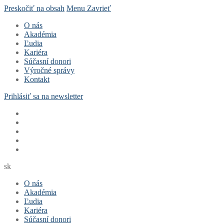
Preskočiť na obsah
Menu
Zavrieť
O nás
Akadémia
Ľudia
Kariéra
Súčasní donori
Výročné správy
Kontakt
Prihlásiť sa na newsletter
sk
O nás
Akadémia
Ľudia
Kariéra
Súčasní donori