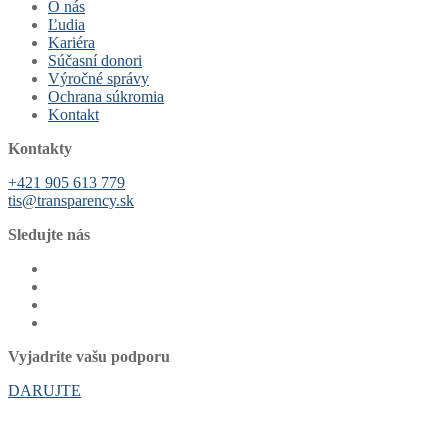
O nás
Ľudia
Kariéra
Súčasní donori
Výročné správy
Ochrana súkromia
Kontakt
Kontakty
+421 905 613 779
tis@transparency.sk
Sledujte nás
Vyjadrite vašu podporu
DARUJTE