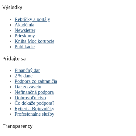
Výsledky
Rebríčky a portály
Akadémia
Newsletter
Prieskumy
Kniha Moc korupcie
Publikácie
Pridajte sa
Finančný dar
2 % dane
Podpora zo zahraničia
Dar zo závetu
Nefinančná podpora
Dobrovoľníctvo
Čo dokáže podpora?
Rytieri a Bojovníčky
Profesionálne služby
Transparency