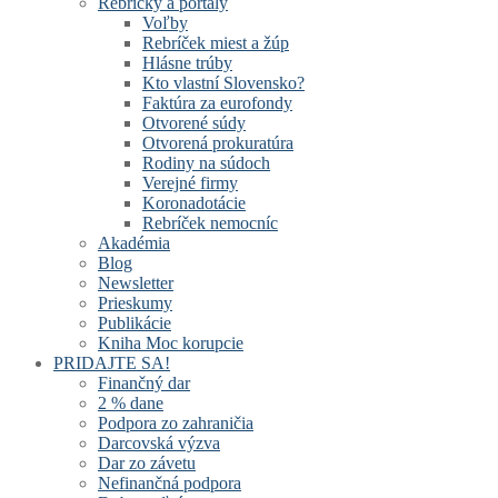
Rebríčky a portály
Voľby
Rebríček miest a žúp
Hlásne trúby
Kto vlastní Slovensko?
Faktúra za eurofondy
Otvorené súdy
Otvorená prokuratúra
Rodiny na súdoch
Verejné firmy
Koronadotácie
Rebríček nemocníc
Akadémia
Blog
Newsletter
Prieskumy
Publikácie
Kniha Moc korupcie
PRIDAJTE SA!
Finančný dar
2 % dane
Podpora zo zahraničia
Darcovská výzva
Dar zo závetu
Nefinančná podpora