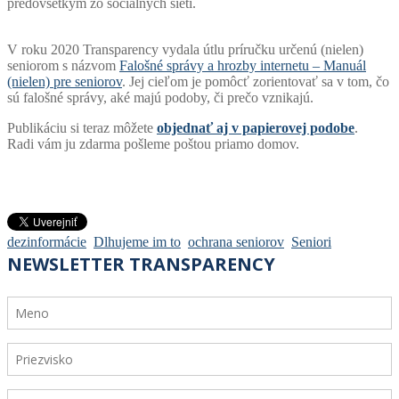
predovšetkým zo sociálnych sietí.
V roku 2020 Transparency vydala útlu príručku určenú (nielen)
seniorom s názvom
Falošné správy a hrozby internetu – Manuál
(nielen) pre seniorov
. Jej cieľom je pomôcť zorientovať sa v tom, čo
sú falošné správy, aké majú podoby, či prečo vznikajú.
Publikáciu si teraz môžete
objednať aj v papierovej podobe
.
Radi vám ju zdarma pošleme poštou priamo domov.
dezinformácie
Dlhujeme im to
ochrana seniorov
Seniori