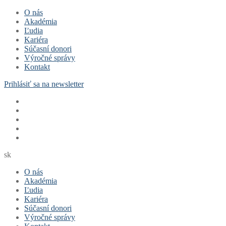
Preskočiť
Menu
Zavrieť
O nás
na
Akadémia
obsah
Ľudia
Kariéra
Súčasní donori
Výročné správy
Kontakt
Prihlásiť sa na newsletter
sk
O nás
Akadémia
Ľudia
Kariéra
Súčasní donori
Výročné správy