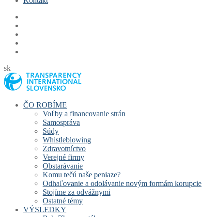
Kontakt
sk
ČO ROBÍME
Voľby a financovanie strán
Samospráva
Súdy
Whistleblowing
Zdravotníctvo
Verejné firmy
Obstarávanie
Komu tečú naše peniaze?
Odhaľovanie a odolávanie novým formám korupcie
Stojíme za odvážnymi
Ostatné témy
VÝSLEDKY