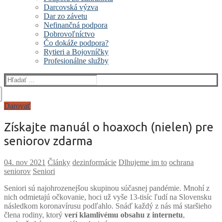
Darcovská výzva
Dar zo závetu
Nefinančná podpora
Dobrovoľníctvo
Čo dokáže podpora?
Rytieri a Bojovníčky
Profesionálne služby
Hľadať:
Darovať
Získajte manuál o hoaxoch (nielen) pre
seniorov zdarma
Články
dezinformácie
Dlhujeme im to
ochrana
seniorov
Seniori
Seniori sú najohrozenejšou skupinou súčasnej pandémie. Mnohí z
nich odmietajú očkovanie, hoci už vyše 13-tisíc ľudí na Slovensku
následkom koronavírusu podľahlo. Snáď každý z nás má staršieho
člena rodiny, ktorý
verí klamlivému obsahu z internetu
,