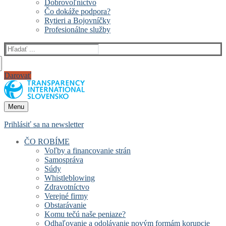
Dobrovoľníctvo
Čo dokáže podpora?
Rytieri a Bojovníčky
Profesionálne služby
Hľadať:
Darovať
Menu
Prihlásiť sa na newsletter
ČO ROBÍME
Voľby a financovanie strán
Samospráva
Súdy
Whistleblowing
Zdravotníctvo
Verejné firmy
Obstarávanie
Komu tečú naše peniaze?
Odhaľovanie a odolávanie novým formám korupcie