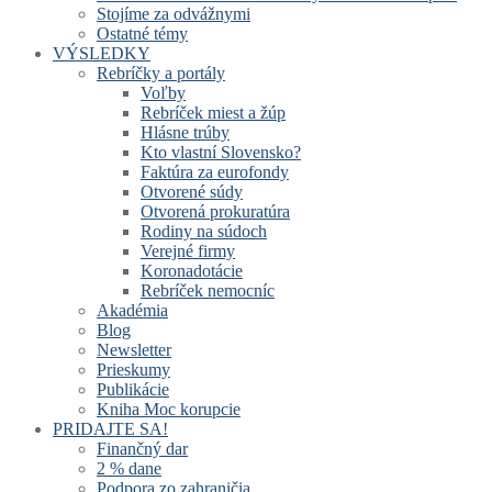
Stojíme za odvážnymi
Ostatné témy
VÝSLEDKY
Rebríčky a portály
Voľby
Rebríček miest a žúp
Hlásne trúby
Kto vlastní Slovensko?
Faktúra za eurofondy
Otvorené súdy
Otvorená prokuratúra
Rodiny na súdoch
Verejné firmy
Koronadotácie
Rebríček nemocníc
Akadémia
Blog
Newsletter
Prieskumy
Publikácie
Kniha Moc korupcie
PRIDAJTE SA!
Finančný dar
2 % dane
Podpora zo zahraničia