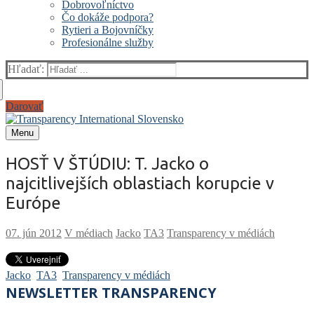
Dobrovoľníctvo
Čo dokáže podpora?
Rytieri a Bojovníčky
Profesionálne služby
Hľadať:
Darovať
Menu
HOSŤ V ŠTÚDIU: T. Jacko o
najcitlivejších oblastiach korupcie v
Európe
V médiach
Jacko
TA3
Transparency v médiách
Jacko
TA3
Transparency v médiách