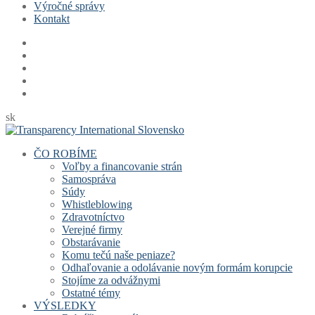
Výročné správy
Kontakt
sk
ČO ROBÍME
Voľby a financovanie strán
Samospráva
Súdy
Whistleblowing
Zdravotníctvo
Verejné firmy
Obstarávanie
Komu tečú naše peniaze?
Odhaľovanie a odolávanie novým formám korupcie
Stojíme za odvážnymi
Ostatné témy
VÝSLEDKY