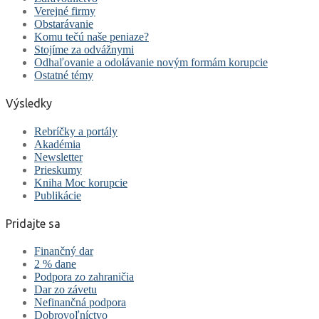
Verejné firmy
Obstarávanie
Komu tečú naše peniaze?
Stojíme za odvážnymi
Odhaľovanie a odolávanie novým formám korupcie
Ostatné témy
Výsledky
Rebríčky a portály
Akadémia
Newsletter
Prieskumy
Kniha Moc korupcie
Publikácie
Pridajte sa
Finančný dar
2 % dane
Podpora zo zahraničia
Dar zo závetu
Nefinančná podpora
Dobrovoľníctvo