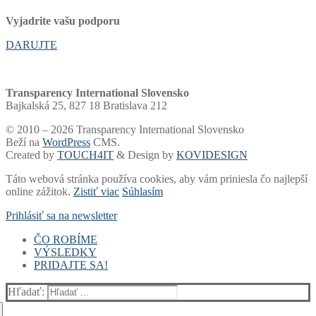
Vyjadrite vašu podporu
DARUJTE
Transparency International Slovensko
Bajkalská 25, 827 18 Bratislava 212
© 2010 – 2026 Transparency International Slovensko
Beží na
WordPress
CMS.
Created by
TOUCH4IT
& Design by
KOVIDESIGN
Táto webová stránka používa cookies, aby vám priniesla čo najlepší
online zážitok.
Zistiť viac
Súhlasím
Prihlásiť sa na newsletter
ČO ROBÍME
VÝSLEDKY
Voľby a financovanie strán
PRIDAJTE SA!
Samospráva
Rebríčky a portály
Súdy
Akadémia
Finančný dar
Voľby
Whistleblowing
Blog
2 % dane
Rebríček miest a žúp
Hľadať:
Zdravotníctvo
Newsletter
Podpora zo zahraničia
Hlásne trúby
Verejné firmy
Prieskumy
Darcovská výzva
Kto vlastní Slovensko?