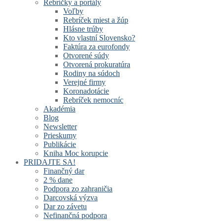
Rebríčky a portály
Voľby
Rebríček miest a žúp
Hlásne trúby
Kto vlastní Slovensko?
Faktúra za eurofondy
Otvorené súdy
Otvorená prokuratúra
Rodiny na súdoch
Verejné firmy
Koronadotácie
Rebríček nemocníc
Akadémia
Blog
Newsletter
Prieskumy
Publikácie
Kniha Moc korupcie
PRIDAJTE SA!
Finančný dar
2 % dane
Podpora zo zahraničia
Darcovská výzva
Dar zo závetu
Nefinančná podpora