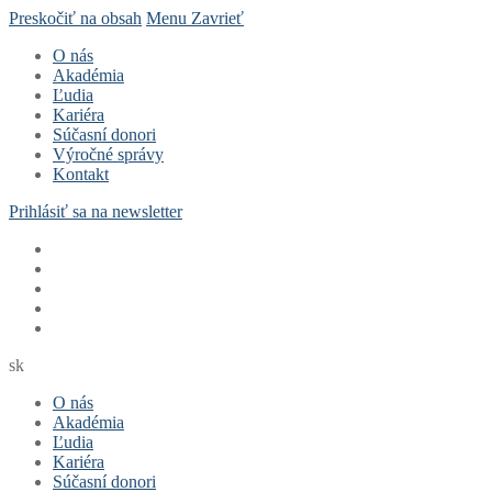
Preskočiť na obsah
Menu
Zavrieť
O nás
Akadémia
Ľudia
Kariéra
Súčasní donori
Výročné správy
Kontakt
Prihlásiť sa na newsletter
sk
O nás
Akadémia
Ľudia
Kariéra
Súčasní donori