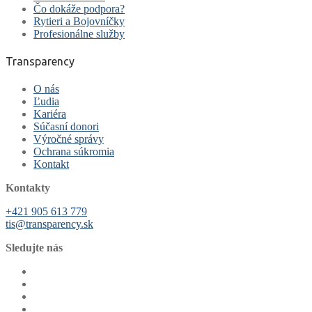
Čo dokáže podpora?
Rytieri a Bojovníčky
Profesionálne služby
Transparency
O nás
Ľudia
Kariéra
Súčasní donori
Výročné správy
Ochrana súkromia
Kontakt
Kontakty
+421 905 613 779
tis@transparency.sk
Sledujte nás