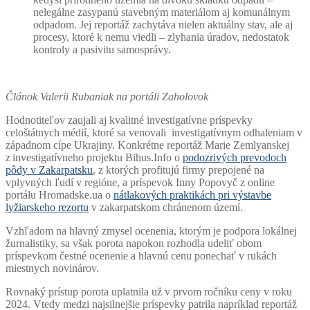
nelegálne zasypanú stavebným materiálom aj komunálnym
odpadom. Jej reportáž zachytáva nielen aktuálny stav, ale aj
procesy, ktoré k nemu viedli – zlyhania úradov, nedostatok
kontroly a pasivitu samosprávy.
Článok Valerii Rubaniak na portáli Zaholovok
Hodnotiteľov zaujali aj kvalitné investigatívne príspevky
celoštátnych médií, ktoré sa venovali investigatívnym odhaleniam v
západnom cípe Ukrajiny. Konkrétne reportáž Marie Zemlyanskej
z investigatívneho projektu Bihus.Info o
podozrivých prevodoch
pôdy v Zakarpatsku
, z ktorých profitujú firmy prepojené na
vplyvných ľudí v regióne, a príspevok Inny Popovyč z online
portálu Hromadske.ua o
nátlakových praktikách pri výstavbe
lyžiarskeho rezortu
v zakarpatskom chránenom území.
Vzhľadom na hlavný zmysel ocenenia, ktorým je podpora lokálnej
žurnalistiky, sa však porota napokon rozhodla udeliť obom
príspevkom čestné ocenenie a hlavnú cenu ponechať v rukách
miestnych novinárov.
Rovnaký prístup porota uplatnila už v prvom ročníku ceny v roku
2024. Vtedy medzi najsilnejšie príspevky patrila napríklad reportáž