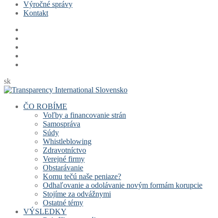
Výročné správy
Kontakt
sk
ČO ROBÍME
Voľby a financovanie strán
Samospráva
Súdy
Whistleblowing
Zdravotníctvo
Verejné firmy
Obstarávanie
Komu tečú naše peniaze?
Odhaľovanie a odolávanie novým formám korupcie
Stojíme za odvážnymi
Ostatné témy
VÝSLEDKY