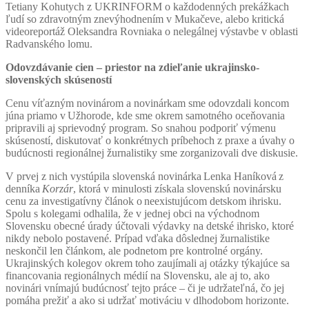
Tetiany Kohutych z UKRINFORM o každodenných prekážkach
ľudí so zdravotným znevýhodnením v Mukačeve, alebo kritická
videoreportáž Oleksandra Rovniaka o nelegálnej výstavbe v oblasti
Radvanského lomu.
Odovzdávanie cien – priestor na zdieľanie ukrajinsko-
slovenských skúseností
Cenu víťazným novinárom a novinárkam sme odovzdali koncom
júna priamo v Užhorode, kde sme okrem samotného oceňovania
pripravili aj sprievodný program. So snahou podporiť výmenu
skúseností, diskutovať o konkrétnych príbehoch z praxe a úvahy o
budúcnosti regionálnej žurnalistiky sme zorganizovali dve diskusie.
V prvej z nich vystúpila slovenská novinárka
Lenka Haníková
z
denníka
Korzár
, ktorá v minulosti získala slovenskú novinársku
cenu za investigatívny článok o neexistujúcom detskom ihrisku.
Spolu s kolegami odhalila, že v jednej obci na východnom
Slovensku obecné úrady účtovali výdavky na detské ihrisko, ktoré
nikdy nebolo postavené. Prípad vďaka dôslednej žurnalistike
neskončil len článkom, ale podnetom pre kontrolné orgány.
Ukrajinských kolegov okrem toho zaujímali aj otázky týkajúce sa
financovania regionálnych médií na Slovensku, ale aj to, ako
novinári vnímajú budúcnosť tejto práce – či je udržateľná, čo jej
pomáha prežiť a ako si udržať motiváciu v dlhodobom horizonte.