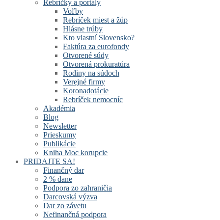
Rebríčky a portály
Voľby
Rebríček miest a žúp
Hlásne trúby
Kto vlastní Slovensko?
Faktúra za eurofondy
Otvorené súdy
Otvorená prokuratúra
Rodiny na súdoch
Verejné firmy
Koronadotácie
Rebríček nemocníc
Akadémia
Blog
Newsletter
Prieskumy
Publikácie
Kniha Moc korupcie
PRIDAJTE SA!
Finančný dar
2 % dane
Podpora zo zahraničia
Darcovská výzva
Dar zo závetu
Nefinančná podpora