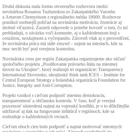
Druhá diskusia mala formu otvoreného rozhovoru medzi
novinárkou
Rosanou Tuzhanskou
zo Zakarpatského Varoshu
a
Arturom Chemyrisom z regionálneho média 18000.
Rozhovor
ponúkol osobnejší pohľad na novinársku motiváciu, frustrácie aj
drobné víťazstvá. Zazneli odpovede o potrebe hovoriť o tom, čo iní
prehliadajú, o záväzku voči komunite, aj o každodennom boji s
cenzúrou, nezáujmom a vyčerpaním. Zároveň však aj o presvedčení,
že novinárska práca má stále zmysel – najmä na miestach, kde sa
moc necíti byť pod verejnou kontrolou.
Novinársku cenu pre región Zakarpatska organizujeme ako súčasť
spoločného projektu
„Posilňovanie právneho štátu na miestnej
úrovni na Ukrajine“
, ktorý realizujú tri organizácie:
Transparency
International Slovensko
, ukrajinský think tank
ICES – Institute for
Central European Strategy
a holandská organizácia
Foundation for
Justice, Integrity and Anti-Corruption
.
Projekt vznikol s cieľom podporiť miestnu demokraciu,
transparentnosť a občiansku kontrolu. V čase, keď je verejná
pozornosť sústredená najmä na vojenský konflikt, je o to dôležitejšie
udržiavať aj tlak na fungovanie inštitúcií v regiónoch, kde sa
rozhoduje o každodenných veciach.
Cieľom oboch cien bolo podporiť a najmä motivovať miestnych
novinárov a novinárky v ich práci
. Zároveň vyzdvihnúť tie