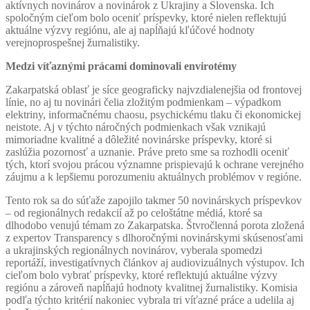
aktívnych novinárov a novinárok z Ukrajiny a Slovenska. Ich
spoločným cieľom bolo oceniť príspevky, ktoré nielen reflektujú
aktuálne výzvy regiónu, ale aj napĺňajú kľúčové hodnoty
verejnoprospešnej žurnalistiky.
Medzi víťaznými prácami dominovali envirotémy
Zakarpatská oblasť je síce geograficky najvzdialenejšia od frontovej
línie, no aj tu novinári čelia zložitým podmienkam – výpadkom
elektriny, informačnému chaosu, psychickému tlaku či ekonomickej
neistote. Aj v týchto náročných podmienkach však vznikajú
mimoriadne kvalitné a dôležité novinárske príspevky, ktoré si
zaslúžia pozornosť a uznanie. Práve preto sme sa rozhodli oceniť
tých, ktorí svojou prácou významne prispievajú k ochrane verejného
záujmu a k lepšiemu porozumeniu aktuálnych problémov v regióne.
Tento rok sa do súťaže zapojilo takmer 50 novinárskych príspevkov
– od regionálnych redakcií až po celoštátne médiá, ktoré sa
dlhodobo venujú témam zo Zakarpatska. Štvročlenná porota zložená
z expertov Transparency s dlhoročnými novinárskymi skúsenosťami
a ukrajinských regionálnych novinárov, vyberala spomedzi
reportáží, investigatívnych článkov aj audiovizuálnych výstupov. Ich
cieľom bolo vybrať príspevky, ktoré reflektujú aktuálne výzvy
regiónu a zároveň napĺňajú hodnoty kvalitnej žurnalistiky. Komisia
podľa týchto kritérií nakoniec vybrala tri víťazné práce a udelila aj