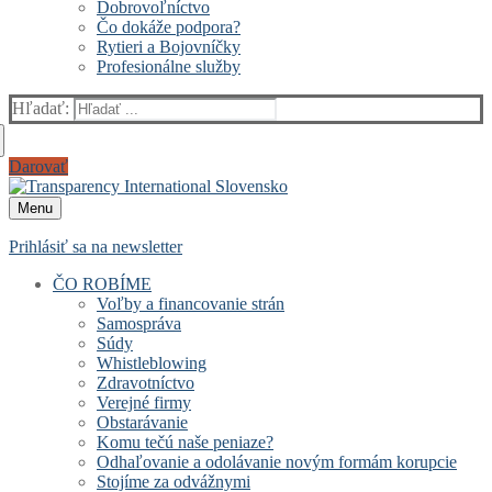
Dobrovoľníctvo
Čo dokáže podpora?
Rytieri a Bojovníčky
Profesionálne služby
Hľadať:
Darovať
Menu
Prihlásiť sa na newsletter
ČO ROBÍME
Voľby a financovanie strán
Samospráva
Súdy
Whistleblowing
Zdravotníctvo
Verejné firmy
Obstarávanie
Komu tečú naše peniaze?
Odhaľovanie a odolávanie novým formám korupcie
Stojíme za odvážnymi