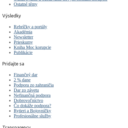
Ostatné témy
Výsledky
Rebríčky a portály
Akadémia
Newsletter
Prieskumy
Kniha Moc korupcie
Publikácie
Pridajte sa
Finančný dar
2 % dane
Podpora zo zahraničia
Dar zo závetu
Nefinančná podpora
Dobrovoľníctvo
Čo dokáže podpora?
Rytieri a Bojovníčky
Profesionálne služby
Transparency