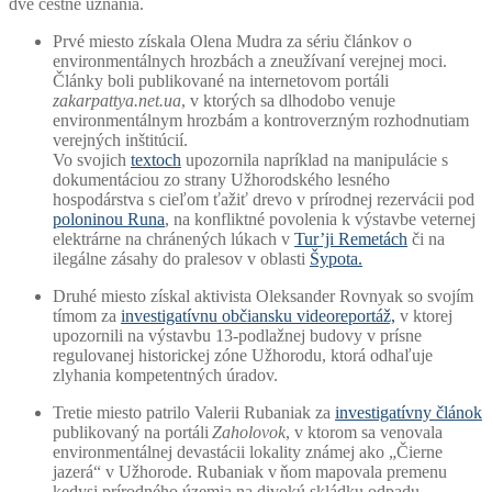
dve čestné uznania.
Prvé miesto získala Olena Mudra za sériu
článkov
o
environmentálnych hrozbách a zneužívaní verejnej moci.
Články boli publikované na internetovom portáli
zakarpattya.net.ua
, v ktorých sa dlhodobo venuje
environmentálnym hrozbám a kontroverzným rozhodnutiam
verejných inštitúcií.
Vo svojich
textoch
upozornila napríklad na manipulácie s
dokumentáciou zo strany Užhorodského lesného
hospodárstva s cieľom ťažiť drevo v prírodnej rezervácii pod
poloninou Runa
, na konfliktné povolenia k výstavbe veternej
elektrárne na chránených lúkach v
Tur’ji Remetách
či na
ilegálne zásahy do pralesov v oblasti
Šypota.
Druhé miesto získal aktivista Oleksander Rovnyak so svojím
tímom za
investigatívnu občiansku videoreportáž,
v ktorej
upozornili na výstavbu 13-podlažnej budovy v prísne
regulovanej historickej zóne Užhorodu, ktorá odhaľuje
zlyhania kompetentných úradov.
Tretie miesto patrilo Valerii Rubaniak za
investigatívny článok
publikovaný na portáli
Zaholovok
, v ktorom sa venovala
environmentálnej devastácii lokality známej ako „Čierne
jazerá“ v Užhorode. Rubaniak v ňom mapovala premenu
kedysi prírodného územia na divokú skládku odpadu –