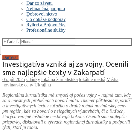
Dar zo závetu
Nefinančná podpora
Dobrovoľníctvo
Čo dokáže podpora?
Rytieri a Bojovníčky
Profesionálne služby
Hľadať:
Darovať
Investigatíva vzniká aj za vojny. Ocenili
sme najlepšie texty v Zakarpatí
Články
lokálna žurnalistika
lokálne médiá
Média
novinarske ceny
Ukrajina
Regionálna žurnalistika má zmysel aj počas vojny – najmä tam, kde
sa o miestnych problémoch hovorí málo.
Takmer päťdesiat reportáží
a investigatívnych textov súťažilo o druhý ročník novinárskej ceny
pre región, kde sa hovorí o nelegálnych výstavbách,
či
o ľuďoch,
ktorých verejné inštitúcie nechávajú bokom. Ocenili sme najlepšie
príspevky, diskutovali o výzvach regionálnej žurnalistiky a podporili
tých, ktorí ju robia
.