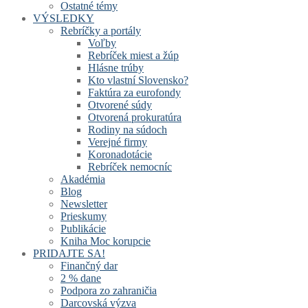
Ostatné témy
VÝSLEDKY
Rebríčky a portály
Voľby
Rebríček miest a žúp
Hlásne trúby
Kto vlastní Slovensko?
Faktúra za eurofondy
Otvorené súdy
Otvorená prokuratúra
Rodiny na súdoch
Verejné firmy
Koronadotácie
Rebríček nemocníc
Akadémia
Blog
Newsletter
Prieskumy
Publikácie
Kniha Moc korupcie
PRIDAJTE SA!
Finančný dar
2 % dane
Podpora zo zahraničia
Darcovská výzva