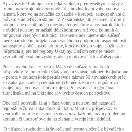
Aj v čase, keď ukrajinské médiá zapĺňajú predovšetkým správy z
frontu, nestrácajú niektorí novinári a novinárky odvahu venovať sa
témam, ktoré vojna zatlačila do úzadia – korupcii, samosprávam či
právam zraniteľných skupín. V Zakarpatskej oblasti sme už druhý
rok po sebe ocenili prácu miestnych novinárov a novinárok, ktorí aj
v období neistoty prinášajú dôležité správy o živote komunít či
fungovaní verejných inštitúcií. Ocenenie udeľujeme ako súčasť
medzinárodného projektu zameraného na podporu transparentnosti
samospráv a občianskej kontroly, ktorý môže po vojne slúžiť ako
inšpirácia aj pre iné regióny Ukrajiny. Cieľom ceny je nielen
vyzdvihnúť kvalitné výstupy, ale aj motivovať ich v ďalšej práci.
Počas prvého kola, v roku 2024, sa do súťaže zapojilo 26
príspevkov. V tomto roku však záujem vzrástol takmer dvojnásobne
– porota v druhom kole posudzovala takmer 50 novinárskych prác
zo Zakarpatia, ale aj celonárodných médií, ktoré sa regiónu vo
svojej práci venovali. Potvrdzuje to, že nezávislá regionálna
žurnalistika má na Ukrajine aj v týchto časoch perspektívu.
Obe kolá potvrdili, že aj v čase vojny a neistoty má nezávislá
regionálna žurnalistika dôležitú úlohu. Mnohé z príspevkov sa
venovali kontrole miestnych samospráv, každodenným problémom
komunít či upozorňovaniu na zlyhania verejných inštitúcií.
O víťazoch rozhodovala štvorčlenná porota zložená z bývalých aj