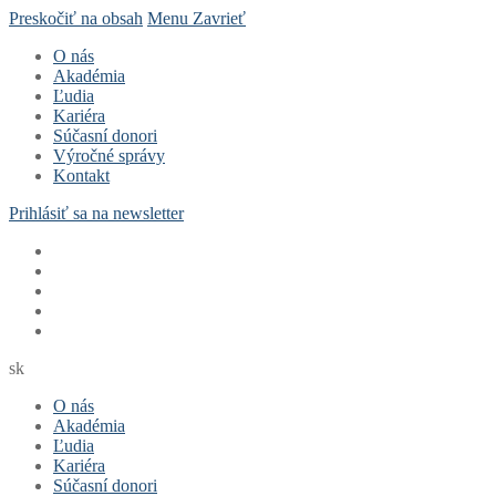
Preskočiť na obsah
Menu
Zavrieť
O nás
Akadémia
Ľudia
Kariéra
Súčasní donori
Výročné správy
Kontakt
Prihlásiť sa na newsletter
sk
O nás
Akadémia
Ľudia
Kariéra
Súčasní donori