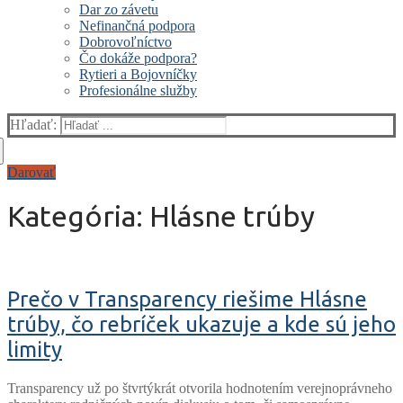
Dar zo závetu
Nefinančná podpora
Dobrovoľníctvo
Čo dokáže podpora?
Rytieri a Bojovníčky
Profesionálne služby
Hľadať:
Darovať
Kategória:
Hlásne trúby
Prečo v Transparency riešime Hlásne
trúby, čo rebríček ukazuje a kde sú jeho
limity
Transparency už po štvrtýkrát otvorila hodnotením verejnoprávneho