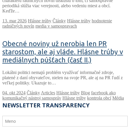
charakteru radničných novín diskusiu o tom, či samosprávne
periodiká slúžia viac verejnosti, alebo vedeniu miest a obcí.
Keďže…
Hlásne trúby
Články
Hlásne trúby
hodnotenie
radničných novín
media v samospravach
Obecné noviny už nerobia len PR
starostom, ale aj vláde. Hlásne trúby v
mediálnych púšťach (časť II.)
Lokálni politici nemajú problém využívať informačné zdroje,
platené z daní obyvateľov, nielen na svoje PR, ale aj na PR ľudí z
veľkej politiky. Ukazuje to…
Články
Articles
Hlásne trúby
Blog
facebook ako
komunikačný nástroj samospráv
Hlásne trúby
kontrola obcí
Média