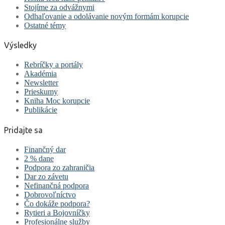
Stojíme za odvážnymi
Odhaľovanie a odolávanie novým formám korupcie
Ostatné témy
Výsledky
Rebríčky a portály
Akadémia
Newsletter
Prieskumy
Kniha Moc korupcie
Publikácie
Pridajte sa
Finančný dar
2 % dane
Podpora zo zahraničia
Dar zo závetu
Nefinančná podpora
Dobrovoľníctvo
Čo dokáže podpora?
Rytieri a Bojovníčky
Profesionálne služby