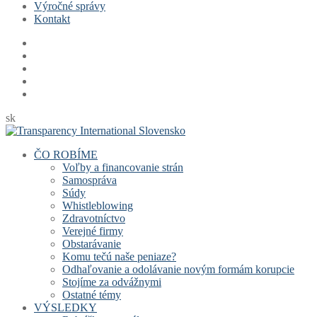
Výročné správy
Kontakt
sk
ČO ROBÍME
Voľby a financovanie strán
Samospráva
Súdy
Whistleblowing
Zdravotníctvo
Verejné firmy
Obstarávanie
Komu tečú naše peniaze?
Odhaľovanie a odolávanie novým formám korupcie
Stojíme za odvážnymi
Ostatné témy
VÝSLEDKY