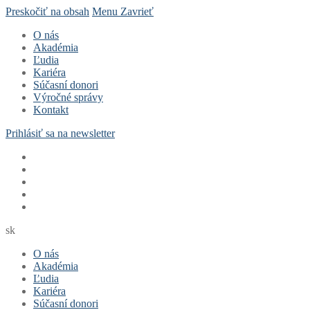
Preskočiť na obsah
Menu
Zavrieť
O nás
Akadémia
Ľudia
Kariéra
Súčasní donori
Výročné správy
Kontakt
Prihlásiť sa na newsletter
sk
O nás
Akadémia
Ľudia
Kariéra
Súčasní donori