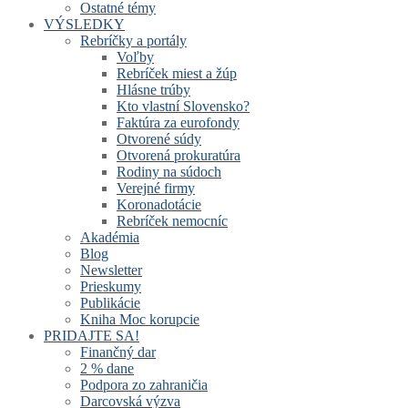
Ostatné témy
VÝSLEDKY
Rebríčky a portály
Voľby
Rebríček miest a žúp
Hlásne trúby
Kto vlastní Slovensko?
Faktúra za eurofondy
Otvorené súdy
Otvorená prokuratúra
Rodiny na súdoch
Verejné firmy
Koronadotácie
Rebríček nemocníc
Akadémia
Blog
Newsletter
Prieskumy
Publikácie
Kniha Moc korupcie
PRIDAJTE SA!
Finančný dar
2 % dane
Podpora zo zahraničia
Darcovská výzva