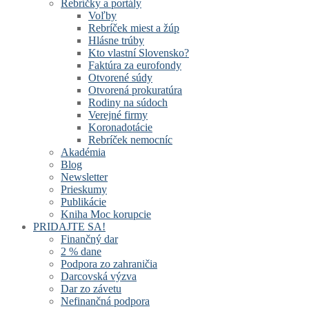
Rebríčky a portály
Voľby
Rebríček miest a žúp
Hlásne trúby
Kto vlastní Slovensko?
Faktúra za eurofondy
Otvorené súdy
Otvorená prokuratúra
Rodiny na súdoch
Verejné firmy
Koronadotácie
Rebríček nemocníc
Akadémia
Blog
Newsletter
Prieskumy
Publikácie
Kniha Moc korupcie
PRIDAJTE SA!
Finančný dar
2 % dane
Podpora zo zahraničia
Darcovská výzva
Dar zo závetu
Nefinančná podpora