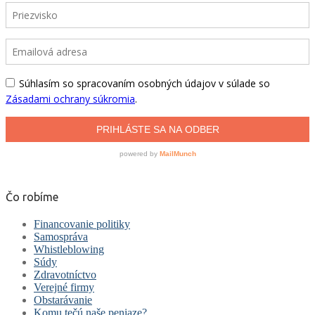
Čo robíme
Financovanie politiky
Samospráva
Whistleblowing
Súdy
Zdravotníctvo
Verejné firmy
Obstarávanie
Komu tečú naše peniaze?