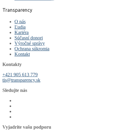
Transparency
O nás
Ľudia
Kariéra
Súčasní donori
Výročné správy
Ochrana súkromia
Kontakt
Kontakty
+421 905 613 779
tis@transparency.sk
Sledujte nás
Vyjadrite vašu podporu