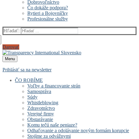
Dobrovoľníctvo
Čo dokáže podpora?
Rytieri a Bojovníčky
Profesionálne služby
Hľadať:
Darovať
Menu
Prihlásiť sa na newsletter
ČO ROBÍME
Voľby a financovanie strán
Samospráva
Súdy
Whistleblowing
Zdravotníctvo
Verejné firmy
Obstarávanie
Komu tečú naše peniaze?
Odhaľovanie a odolávanie novým formám korupcie
Stojíme za odvážnymi