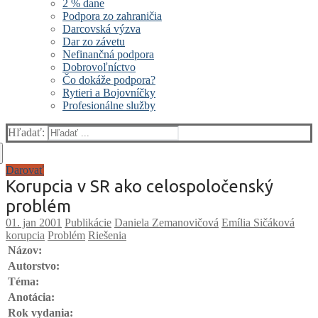
2 % dane
Podpora zo zahraničia
Darcovská výzva
Dar zo závetu
Nefinančná podpora
Dobrovoľníctvo
Čo dokáže podpora?
Rytieri a Bojovníčky
Profesionálne služby
Hľadať:
Darovať
Korupcia v SR ako celospoločenský
problém
Publikácie
Daniela Zemanovičová
Emília Sičáková
korupcia
Problém
Riešenia
Názov:
Autorstvo:
Téma:
Anotácia:
Rok vydania: