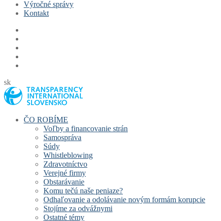
Výročné správy
Kontakt
sk
ČO ROBÍME
Voľby a financovanie strán
Samospráva
Súdy
Whistleblowing
Zdravotníctvo
Verejné firmy
Obstarávanie
Komu tečú naše peniaze?
Odhaľovanie a odolávanie novým formám korupcie
Stojíme za odvážnymi
Ostatné témy