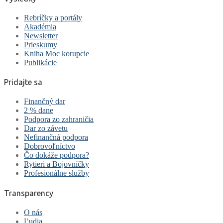
Rebríčky a portály
Akadémia
Newsletter
Prieskumy
Kniha Moc korupcie
Publikácie
Pridajte sa
Finančný dar
2 % dane
Podpora zo zahraničia
Dar zo závetu
Nefinančná podpora
Dobrovoľníctvo
Čo dokáže podpora?
Rytieri a Bojovníčky
Profesionálne služby
Transparency
O nás
Ľudia