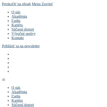
Preskočiť na obsah
Menu
Zavrieť
O nás
Akadémia
Ľudia
Kariéra
Súčasní donori
Výročné správy
Kontakt
Prihlásiť sa na newsletter
sk
O nás
Akadémia
Ľudia
Kariéra
Súčasní donori