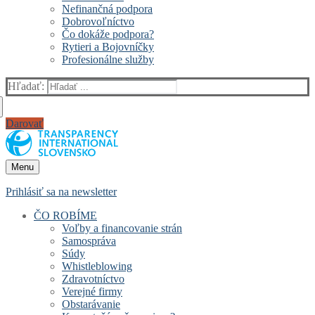
Nefinančná podpora
Dobrovoľníctvo
Čo dokáže podpora?
Rytieri a Bojovníčky
Profesionálne služby
Hľadať:
Darovať
Menu
Prihlásiť sa na newsletter
ČO ROBÍME
Voľby a financovanie strán
Samospráva
Súdy
Whistleblowing
Zdravotníctvo
Verejné firmy
Obstarávanie