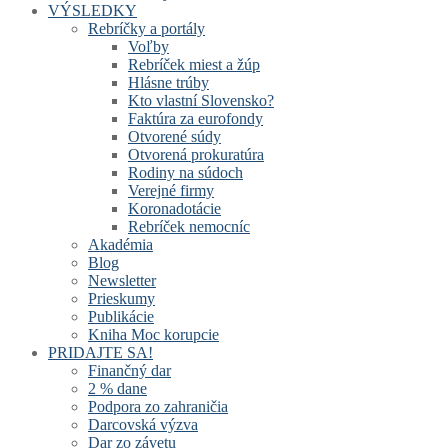
VÝSLEDKY
Rebríčky a portály
Voľby
Rebríček miest a žúp
Hlásne trúby
Kto vlastní Slovensko?
Faktúra za eurofondy
Otvorené súdy
Otvorená prokuratúra
Rodiny na súdoch
Verejné firmy
Koronadotácie
Rebríček nemocníc
Akadémia
Blog
Newsletter
Prieskumy
Publikácie
Kniha Moc korupcie
PRIDAJTE SA!
Finančný dar
2 % dane
Podpora zo zahraničia
Darcovská výzva
Dar zo závetu