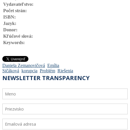
Vydavateľstvo:
Počet strán:
ISBN:
Jazyk:
Donor:
Kľúčové slová:
Keywords:
Daniela Zemanovičová
Emília
Sičáková
korupcia
Problém
Riešenia