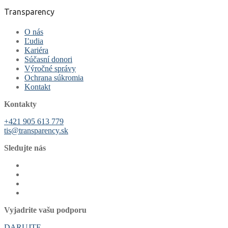
Transparency
O nás
Ľudia
Kariéra
Súčasní donori
Výročné správy
Ochrana súkromia
Kontakt
Kontakty
+421 905 613 779
tis@transparency.sk
Sledujte nás
Vyjadrite vašu podporu
DARUJTE