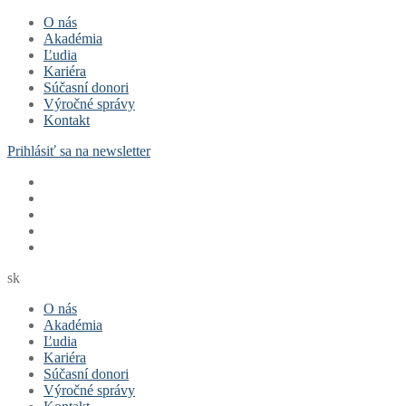
O nás
Akadémia
Ľudia
Kariéra
Súčasní donori
Výročné správy
Kontakt
Prihlásiť sa na newsletter
sk
O nás
Akadémia
Ľudia
Kariéra
Súčasní donori
Výročné správy