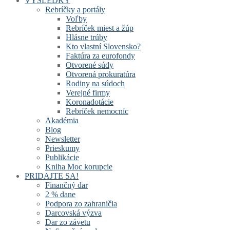
VÝSLEDKY
Rebríčky a portály
Voľby
Rebríček miest a žúp
Hlásne trúby
Kto vlastní Slovensko?
Faktúra za eurofondy
Otvorené súdy
Otvorená prokuratúra
Rodiny na súdoch
Verejné firmy
Koronadotácie
Rebríček nemocníc
Akadémia
Blog
Newsletter
Prieskumy
Publikácie
Kniha Moc korupcie
PRIDAJTE SA!
Finančný dar
2 % dane
Podpora zo zahraničia
Darcovská výzva
Dar zo závetu