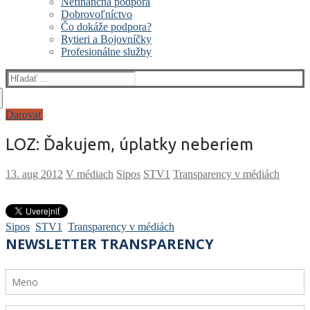
Nefinančná podpora
Dobrovoľníctvo
Čo dokáže podpora?
Rytieri a Bojovníčky
Profesionálne služby
Darovať
LOZ: Ďakujem, úplatky neberiem
V médiach
Sipos
STV1
Transparency v médiách
Sipos
STV1
Transparency v médiách