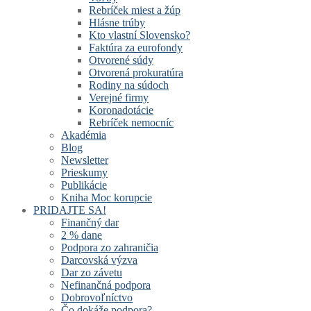
Rebríček miest a žúp
Hlásne trúby
Kto vlastní Slovensko?
Faktúra za eurofondy
Otvorené súdy
Otvorená prokuratúra
Rodiny na súdoch
Verejné firmy
Koronadotácie
Rebríček nemocníc
Akadémia
Blog
Newsletter
Prieskumy
Publikácie
Kniha Moc korupcie
PRIDAJTE SA!
Finančný dar
2 % dane
Podpora zo zahraničia
Darcovská výzva
Dar zo závetu
Nefinančná podpora
Dobrovoľníctvo
Čo dokáže podpora?