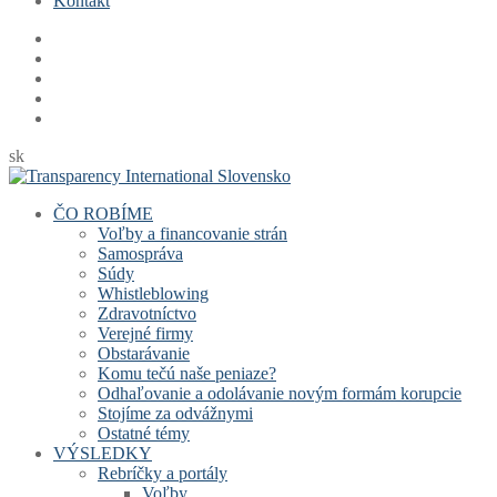
Kontakt
sk
ČO ROBÍME
Voľby a financovanie strán
Samospráva
Súdy
Whistleblowing
Zdravotníctvo
Verejné firmy
Obstarávanie
Komu tečú naše peniaze?
Odhaľovanie a odolávanie novým formám korupcie
Stojíme za odvážnymi
Ostatné témy
VÝSLEDKY
Rebríčky a portály
Voľby