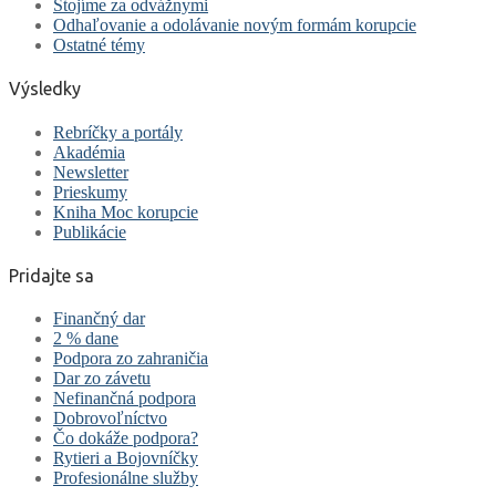
Stojíme za odvážnymi
Odhaľovanie a odolávanie novým formám korupcie
Ostatné témy
Výsledky
Rebríčky a portály
Akadémia
Newsletter
Prieskumy
Kniha Moc korupcie
Publikácie
Pridajte sa
Finančný dar
2 % dane
Podpora zo zahraničia
Dar zo závetu
Nefinančná podpora
Dobrovoľníctvo
Čo dokáže podpora?
Rytieri a Bojovníčky
Profesionálne služby