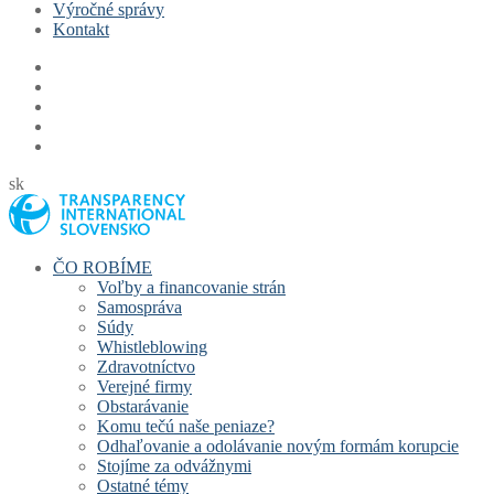
Výročné správy
Kontakt
sk
ČO ROBÍME
Voľby a financovanie strán
Samospráva
Súdy
Whistleblowing
Zdravotníctvo
Verejné firmy
Obstarávanie
Komu tečú naše peniaze?
Odhaľovanie a odolávanie novým formám korupcie
Stojíme za odvážnymi
Ostatné témy