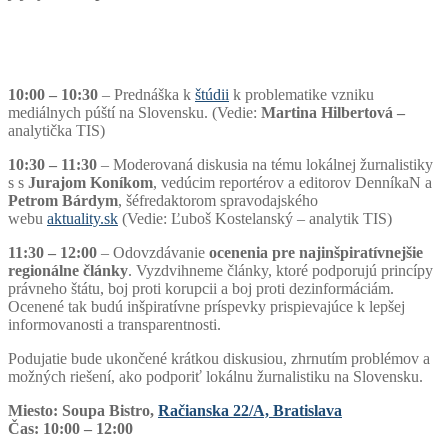
10:00 – 10:30
– Prednáška k
štúdii
k problematike vzniku
mediálnych púští na Slovensku. (Vedie:
Martina Hilbertová –
analytička TIS)
10:30 – 11:30
– Moderovaná diskusia na tému lokálnej žurnalistiky
s s
Jurajom Koníkom
, vedúcim reportérov a editorov DenníkaN a
Petrom Bárdym
, šéfredaktorom spravodajského
webu
aktuality.sk
(Vedie: Ľuboš Kostelanský – analytik TIS)
11:30 – 12:00
– Odovzdávanie
ocenenia pre najinšpiratívnejšie
regionálne články
. Vyzdvihneme články, ktoré podporujú princípy
právneho štátu, boj proti korupcii a boj proti dezinformáciám.
Ocenené tak budú inšpiratívne príspevky prispievajúce k lepšej
informovanosti a transparentnosti.
Podujatie bude ukončené krátkou diskusiou, zhrnutím problémov a
možných riešení, ako podporiť lokálnu žurnalistiku na Slovensku.
Miesto: Soupa Bistro,
Račianska 22/A, Bratislava
Čas:
10:00 – 12:00