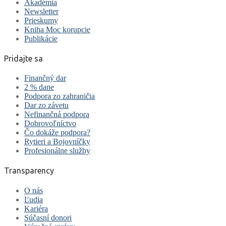
Akadémia
Newsletter
Prieskumy
Kniha Moc korupcie
Publikácie
Pridajte sa
Finančný dar
2 % dane
Podpora zo zahraničia
Dar zo závetu
Nefinančná podpora
Dobrovoľníctvo
Čo dokáže podpora?
Rytieri a Bojovníčky
Profesionálne služby
Transparency
O nás
Ľudia
Kariéra
Súčasní donori