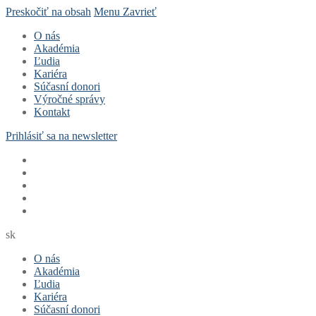
Preskočiť na obsah
Menu
Zavrieť
O nás
Akadémia
Ľudia
Kariéra
Súčasní donori
Výročné správy
Kontakt
Prihlásiť sa na newsletter
sk
O nás
Akadémia
Ľudia
Kariéra
Súčasní donori