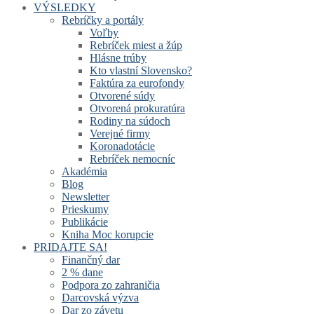
VÝSLEDKY
Rebríčky a portály
Voľby
Rebríček miest a žúp
Hlásne trúby
Kto vlastní Slovensko?
Faktúra za eurofondy
Otvorené súdy
Otvorená prokuratúra
Rodiny na súdoch
Verejné firmy
Koronadotácie
Rebríček nemocníc
Akadémia
Blog
Newsletter
Prieskumy
Publikácie
Kniha Moc korupcie
PRIDAJTE SA!
Finančný dar
2 % dane
Podpora zo zahraničia
Darcovská výzva
Dar zo závetu