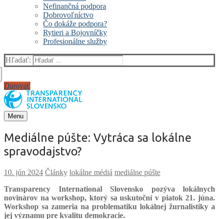
Nefinančná podpora
Dobrovoľníctvo
Čo dokáže podpora?
Rytieri a Bojovníčky
Profesionálne služby
Hľadať:
Darovať
Menu
Mediálne púšte: Vytráca sa lokálne
spravodajstvo?
Články
lokálne médiá
mediálne púšte
Transparency International Slovensko pozýva lokálnych
novinárov na workshop, ktorý sa uskutoční v piatok 21. júna.
Workshop sa zameria na problematiku lokálnej žurnalistiky a
jej významu pre kvalitu demokracie.