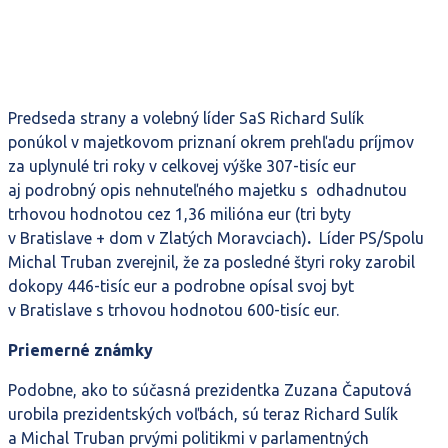
Predseda strany a volebný líder SaS Richard Sulík
ponúkol v majetkovom priznaní okrem prehľadu príjmov
za uplynulé tri roky v celkovej výške 307-tisíc eur
aj podrobný opis nehnuteľného majetku s odhadnutou
trhovou hodnotou cez 1,36 milióna eur (tri byty
v Bratislave + dom v Zlatých Moravciach)
.
Líder PS/Spolu
Michal Truban zverejnil, že za posledné štyri roky zarobil
dokopy 446-tisíc eur a podrobne opísal svoj byt
v Bratislave s trhovou hodnotou 600-tisíc eur.
Priemerné známky
Podobne, ako to súčasná prezidentka Zuzana Čaputová
urobila prezidentských voľbách, sú teraz Richard Sulík
a Michal Truban prvými politikmi v parlamentných