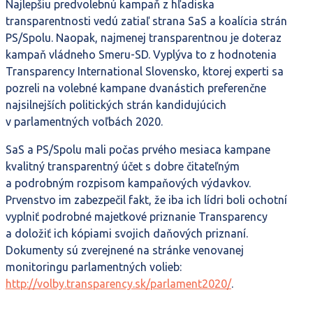
Najlepšiu predvolebnú kampaň z hľadiska
transparentnosti vedú zatiaľ strana SaS a koalícia strán
PS/Spolu. Naopak, najmenej transparentnou je doteraz
kampaň vládneho Smeru-SD. Vyplýva to z hodnotenia
Transparency International Slovensko, ktorej experti sa
pozreli na volebné kampane dvanástich preferenčne
najsilnejších politických strán kandidujúcich
v parlamentných voľbách 2020.
SaS a PS/Spolu mali počas prvého mesiaca kampane
kvalitný transparentný účet s dobre čitateľným
a podrobným rozpisom kampaňových výdavkov.
Prvenstvo im zabezpečil fakt, že iba ich lídri boli ochotní
vyplniť podrobné majetkové priznanie Transparency
a doložiť ich kópiami svojich daňových priznaní.
Dokumenty sú zverejnené na stránke venovanej
monitoringu parlamentných volieb:
http://volby.transparency.sk/parlament2020/
.