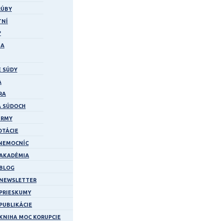
RÚBY
TNÍ
?
ZA
 SÚDY
Á
RA
A SÚDOCH
IRMY
TÁCIE
 NEMOCNÍC
AKADÉMIA
BLOG
NEWSLETTER
PRIESKUMY
PUBLIKÁCIE
KNIHA MOC KORUPCIE