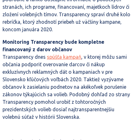
stranách, ich programe, financovaní, majetkoch lídrov či
zložení volebných tímov. Transparency spraví druhé kolo
rebríčka, ktorý zhodnotí priebeh už väčšiny kampane,
koncom januára 2020.
Monitoring Transparency bude kompletne
financovaný z darov občanov
Transparency dnes
spúšťa kampaň
, v ktorej môžu sami
občania podporiť overovanie darcov či nákup
exkluzívnych reklamných dát o kampaniach v pre
Slovensko kľúčových voľbách 2020. Taktiež vyzývame
občanov k zasielaniu podnetov na akékoľvek porušenie
zákonov týkajúcich sa volieb. Podobný dohľad zo strany
Transparency pomohol urobiť z tohtoročných
prezidentských volieb dosiaľ najtransparentnejšiu
volebnú súťaž v histórii Slovenska.