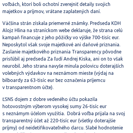
voľbách, ktorí boli ochotní zverejniť detaily svojich
majetkov a príjmov, vrátane zaplatených daní.
Väčšina strán získala priemerné známky. Predseda KDH
Alojz Hlina na straníckom webe deklaruje, že strana celú
kampaň financuje z jeho pôžičky vo výške 700-tisíc eur.
Neposkytol však svoje majetkové ani daňové priznania.
Zaslanie majetkového priznania Transparency pôvodne
prisľúbil aj predseda Za ľudí Andrej Kiska, ani on to však
neurobil. Jeho strana navyše minula polovicu doterajších
volebných výdavkov na neznámom mieste (výdaj na
bilboardy za 63-tisíc eur bez označenia príjemcu
v transparentnom účte).
ĽSNS dojem z dobre vedeného účtu pokazila
hotovostným výberom vysokej sumy 26-tisíc eur
s neznámym účelom využitia. Dobrá voľba prijala na svoj
transparentný účet až 220-tisíc eur (všetky doterajšie
príjmy) od neidetifikovateľného darcu. Slabé hodnotenie