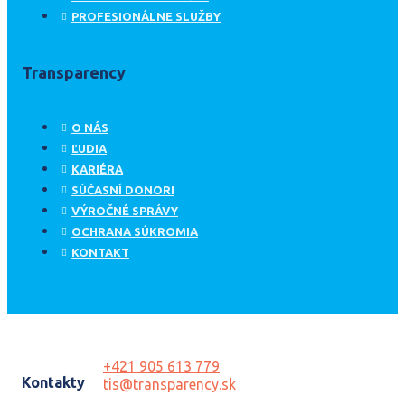
PROFESIONÁLNE SLUŽBY
Transparency
O NÁS
ĽUDIA
KARIÉRA
SÚČASNÍ DONORI
VÝROČNÉ SPRÁVY
OCHRANA SÚKROMIA
KONTAKT
+421 905 613 779
Kontakty
tis@transparency.sk