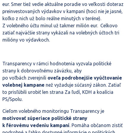
eur. Smer tiež vedie aktuálne poradie vo veľkosti doteraz
preinvestovaných výdavkov v kampani (hoci nie je jasné,
koľko z nich už bolo reálne minutých v teréne).
Z volebného účtu minul už takmer milión eur. Celkovo
zatiaľ najväčšie strany vykázali na volebných účtoch tri
milióny vo výdavkoch.
Transparency v rámci hodnotenia vyzvala politické
strany k dobrovoľnému záväzku, aby
po voľbách zverejnili
oveľa podrobnejšie vyúčtovanie
volebnej kampane
než vyžaduje súčasný zákon. Zatiaľ
to prisľúbili urobiť len strana Za ľudí, KDH a koalícia
PS/Spolu.
Cieľom volebného monitoringu Transparency je
motivovať súperiace politické strany
k férovému vedeniu kampaní
. Pomáha občanom zistiť
podrobné a ľahko dostupné informácie o politických