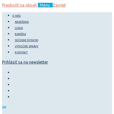
Preskočiť na obsah
Menu
Zavrieť
O NÁS
AKADÉMIA
ĽUDIA
KARIÉRA
SÚČASNÍ DONORI
VÝROČNÉ SPRÁVY
KONTAKT
Prihlásiť sa na newsletter
SK