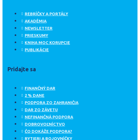
REBRÍČKY A PORTÁLY
AKADÉMIA
NEWSLETTER
PRIESKUMY
KNIHA MOC KORUPCIE
PUBLIKÁCIE
Pridajte sa
FINANČNÝ DAR
2 % DANE
PODPORA ZO ZAHRANIČIA
DAR ZO ZÁVETU
NEFINANČNÁ PODPORA
DOBROVOĽNÍCTVO
ČO DOKÁŽE PODPORA?
RYTIERI A BOJOVNÍČKY