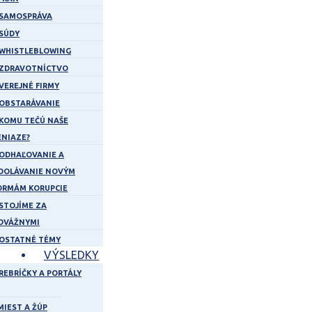
SAMOSPRÁVA
SÚDY
WHISTLEBLOWING
ZDRAVOTNÍCTVO
VEREJNÉ FIRMY
OBSTARÁVANIE
KOMU TEČÚ NAŠE
ENIAZE?
ODHAĽOVANIE A
DOLÁVANIE NOVÝM
ORMÁM KORUPCIE
STOJÍME ZA
DVÁŽNYMI
OSTATNÉ TÉMY
VÝSLEDKY
REBRÍČKY A PORTÁLY
MIEST A ŽÚP