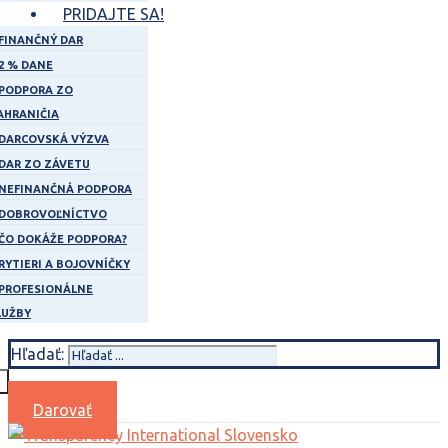
PRIDAJTE SA!
FINANČNÝ DAR
2 % DANE
PODPORA ZO
AHRANIČIA
DARCOVSKÁ VÝZVA
DAR ZO ZÁVETU
NEFINANČNÁ PODPORA
DOBROVOĽNÍCTVO
ČO DOKÁŽE PODPORA?
RYTIERI A BOJOVNÍČKY
PROFESIONÁLNE
LUŽBY
Hľadať:
Darovať