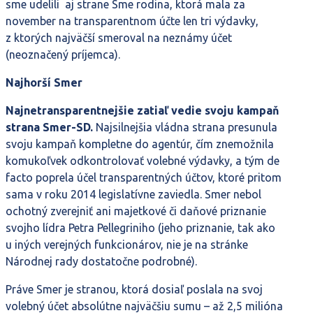
sme udelili aj strane Sme rodina, ktorá mala za
november na transparentnom účte len tri výdavky,
z ktorých najväčší smeroval na neznámy účet
(neoznačený príjemca).
Najhorší Smer
Najnetransparentnejšie zatiaľ vedie svoju kampaň
strana Smer-SD.
Najsilnejšia vládna strana presunula
svoju kampaň kompletne do agentúr, čím znemožnila
komukoľvek odkontrolovať volebné výdavky, a tým de
facto poprela účel transparentných účtov, ktoré pritom
sama v roku 2014 legislatívne zaviedla. Smer nebol
ochotný zverejniť ani majetkové či daňové priznanie
svojho lídra Petra Pellegriniho (jeho priznanie, tak ako
u iných verejných funkcionárov, nie je na stránke
Národnej rady dostatočne podrobné).
Práve Smer je stranou, ktorá dosiaľ poslala na svoj
volebný účet absolútne najväčšiu sumu – až 2,5 milióna