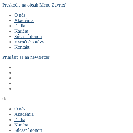
Preskočiť na obsah
Menu
Zavrieť
O nás
Akadémia
Ľudia
Kariéra
Súčasní donori
Výročné správy
Kontakt
Prihlásiť sa na newsletter
sk
O nás
Akadémia
Ľudia
Kariéra
Súčasní donori