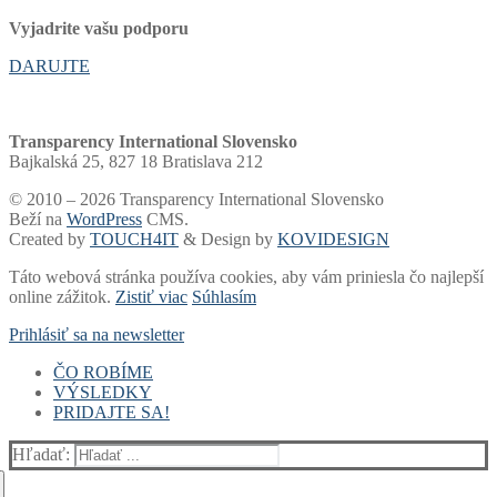
Vyjadrite vašu podporu
DARUJTE
Transparency International Slovensko
Bajkalská 25, 827 18 Bratislava 212
© 2010 – 2026 Transparency International Slovensko
Beží na
WordPress
CMS.
Created by
TOUCH4IT
& Design by
KOVIDESIGN
Táto webová stránka používa cookies, aby vám priniesla čo najlepší
online zážitok.
Zistiť viac
Súhlasím
Prihlásiť sa na newsletter
ČO ROBÍME
VÝSLEDKY
Voľby a financovanie strán
PRIDAJTE SA!
Samospráva
Rebríčky a portály
Súdy
Akadémia
Finančný dar
Voľby
Whistleblowing
Blog
2 % dane
Rebríček miest a žúp
Hľadať:
Zdravotníctvo
Newsletter
Podpora zo zahraničia
Hlásne trúby
Verejné firmy
Prieskumy
Darcovská výzva
Kto vlastní Slovensko?