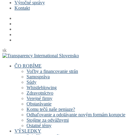
Výročné správy
Kontakt
sk
ČO ROBÍME
Voľby a financovanie strán
Samospráva
Súdy
Whistleblowing
Zdravotníctvo
Verejné firmy
Obstarávanie
Komu tečú naše peniaze?
Odhaľovanie a odolávanie novým formám korupcie
Stojíme za odvážnymi
Ostatné témy
VÝSLEDKY