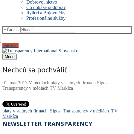
Dobrovoľníctvo
Čo dokáže podpora?
Rytieri a Bojovníčky
Profesionálne služby
Hľadať:
Darovať
Menu
Nechcú sa pochváliť
V médiach
platy v statnych firmach
Sipos
Transparency v médiách
TV Markíza
platy v statnych firmach
Sipos
Transparency v médiách
TV
Markíza