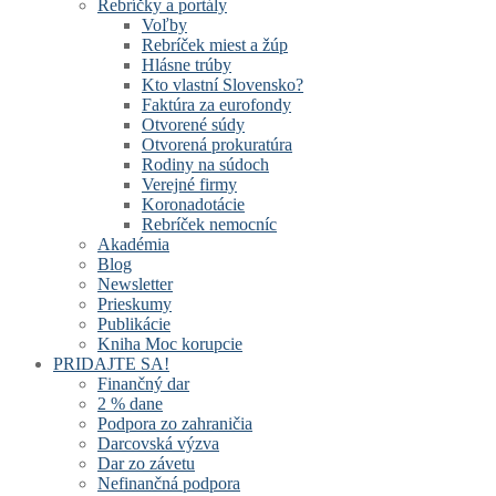
Rebríčky a portály
Voľby
Rebríček miest a žúp
Hlásne trúby
Kto vlastní Slovensko?
Faktúra za eurofondy
Otvorené súdy
Otvorená prokuratúra
Rodiny na súdoch
Verejné firmy
Koronadotácie
Rebríček nemocníc
Akadémia
Blog
Newsletter
Prieskumy
Publikácie
Kniha Moc korupcie
PRIDAJTE SA!
Finančný dar
2 % dane
Podpora zo zahraničia
Darcovská výzva
Dar zo závetu
Nefinančná podpora