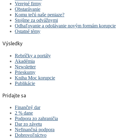
Verejné firmy
Obstarávanie
Komu tečú naše peniaze?
Stojíme za odvážnymi
Odhaľovanie a odolávanie novým formám korupcie
Ostatné témy
Výsledky
Rebríčky a portály
Akadémia
Newsletter
Prieskumy
Kniha Moc korupcie
Publikácie
Pridajte sa
Finančný dar
2 % dane
Podpora zo zahraničia
Dar zo závetu
Nefinančná podpora
Dobrovoľníctvo