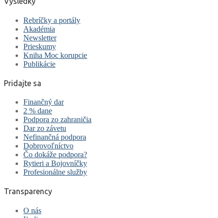
Výsledky
Rebríčky a portály
Akadémia
Newsletter
Prieskumy
Kniha Moc korupcie
Publikácie
Pridajte sa
Finančný dar
2 % dane
Podpora zo zahraničia
Dar zo závetu
Nefinančná podpora
Dobrovoľníctvo
Čo dokáže podpora?
Rytieri a Bojovníčky
Profesionálne služby
Transparency
O nás