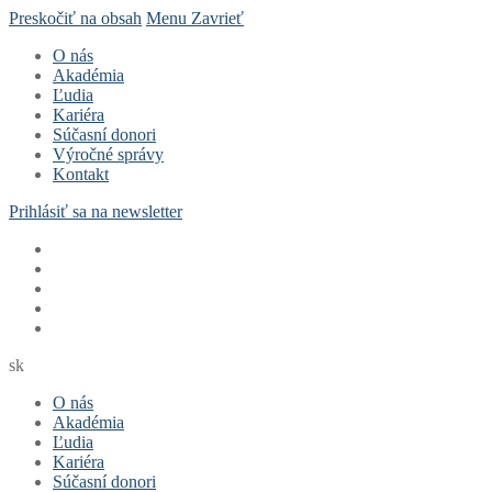
Preskočiť na obsah
Menu
Zavrieť
O nás
Akadémia
Ľudia
Kariéra
Súčasní donori
Výročné správy
Kontakt
Prihlásiť sa na newsletter
sk
O nás
Akadémia
Ľudia
Kariéra
Súčasní donori