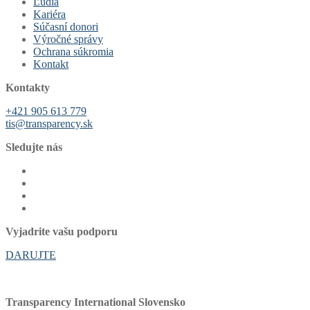
Ľudia
Kariéra
Súčasní donori
Výročné správy
Ochrana súkromia
Kontakt
Kontakty
+421 905 613 779
tis@transparency.sk
Sledujte nás
Vyjadrite vašu podporu
DARUJTE
Transparency International Slovensko