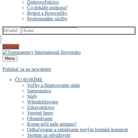
Dobrovoľníctvo
Čo dokáže podpora?
Rytieri a Bojovníčky
Profesionálne služby
Hľadať:
Darovať
Menu
Prihlásiť sa na newsletter
ČO ROBÍME
Voľby a financovanie strán
Samospráva
Súdy
Whistleblowing
Zdravotníctvo
Verejné firmy
Obstarávanie
Komu tečú naše peniaze?
Odhaľovanie a odolávanie novým formám korupcie
Stojíme za odvážnymi