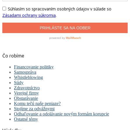
Čo robíme
Financovanie politiky
Samospráva
Whistleblowing
Súdy
Zdravotníctvo
Verejné firmy
Obstarávanie
Komu tečú naše peniaze?
Stojíme za odvážnymi
Odhaľovanie a odolávanie novým formám korupcie
Ostatné témy