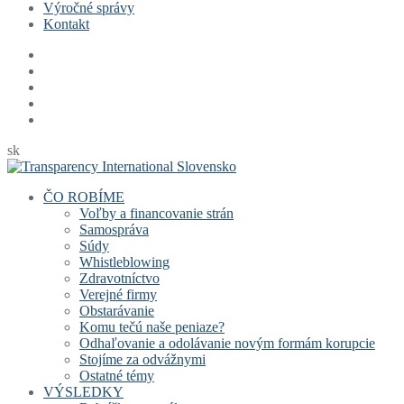
Výročné správy
Kontakt
sk
ČO ROBÍME
Voľby a financovanie strán
Samospráva
Súdy
Whistleblowing
Zdravotníctvo
Verejné firmy
Obstarávanie
Komu tečú naše peniaze?
Odhaľovanie a odolávanie novým formám korupcie
Stojíme za odvážnymi
Ostatné témy
VÝSLEDKY