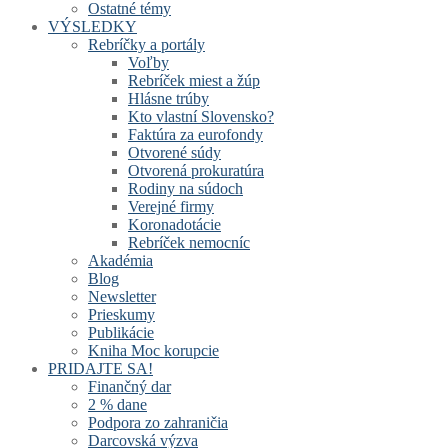
Ostatné témy
VÝSLEDKY
Rebríčky a portály
Voľby
Rebríček miest a žúp
Hlásne trúby
Kto vlastní Slovensko?
Faktúra za eurofondy
Otvorené súdy
Otvorená prokuratúra
Rodiny na súdoch
Verejné firmy
Koronadotácie
Rebríček nemocníc
Akadémia
Blog
Newsletter
Prieskumy
Publikácie
Kniha Moc korupcie
PRIDAJTE SA!
Finančný dar
2 % dane
Podpora zo zahraničia
Darcovská výzva