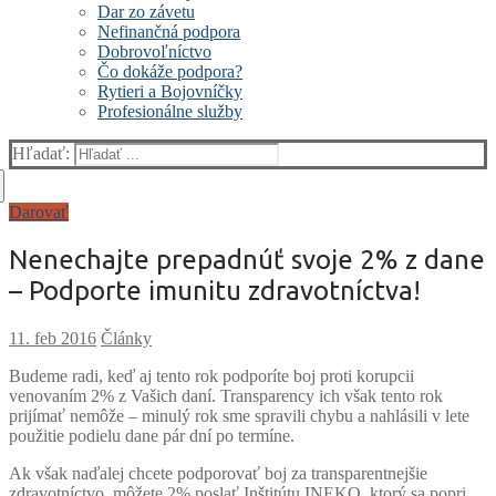
Dar zo závetu
Nefinančná podpora
Dobrovoľníctvo
Čo dokáže podpora?
Rytieri a Bojovníčky
Profesionálne služby
Hľadať:
Darovať
Nenechajte prepadnúť svoje 2% z dane
– Podporte imunitu zdravotníctva!
Články
Budeme radi, keď aj tento rok podporíte boj proti korupcii
venovaním 2% z Vašich daní. Transparency ich však tento rok
prijímať nemôže – minulý rok sme spravili chybu a nahlásili v lete
použitie podielu dane pár dní po termíne.
Ak však naďalej chcete podporovať boj za transparentnejšie
zdravotníctvo, môžete 2% poslať Inštitútu INEKO, ktorý sa popri