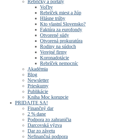
Rebríčky a portály
Voľby
Rebríček miest a žúp
Hlásne trúby
Kto vlastní Slovensko?
Faktúra za eurofondy
Otvorené súdy
Otvorená prokuratúra
Rodiny na súdoch
Verejné firmy
Koronadotácie
Rebríček nemocníc
Akadémia
Blog
Newsletter
Prieskumy
Publikácie
Kniha Moc korupcie
PRIDAJTE SA!
Finančný dar
2 % dane
Podpora zo zahraničia
Darcovská výzva
Dar zo závetu
Nefinančná podpora