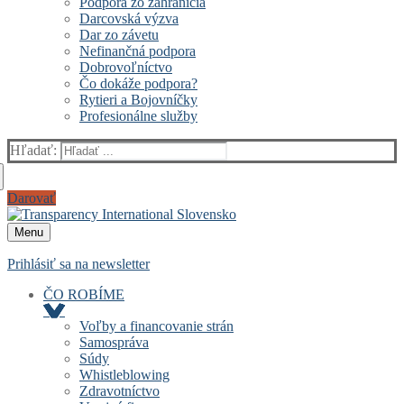
Podpora zo zahraničia
Darcovská výzva
Dar zo závetu
Nefinančná podpora
Dobrovoľníctvo
Čo dokáže podpora?
Rytieri a Bojovníčky
Profesionálne služby
Hľadať:
Darovať
Menu
Prihlásiť sa na newsletter
ČO ROBÍME
Voľby a financovanie strán
Samospráva
Súdy
Whistleblowing
Zdravotníctvo