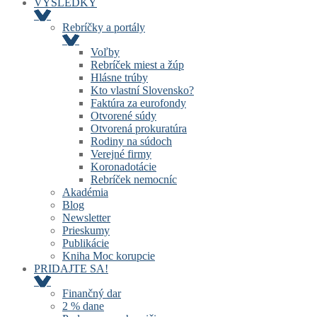
VÝSLEDKY
Rebríčky a portály
Voľby
Rebríček miest a žúp
Hlásne trúby
Kto vlastní Slovensko?
Faktúra za eurofondy
Otvorené súdy
Otvorená prokuratúra
Rodiny na súdoch
Verejné firmy
Koronadotácie
Rebríček nemocníc
Akadémia
Blog
Newsletter
Prieskumy
Publikácie
Kniha Moc korupcie
PRIDAJTE SA!
Finančný dar
2 % dane