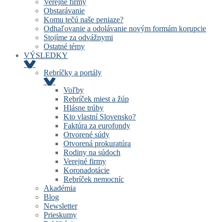
Verejné firmy
Obstarávanie
Komu tečú naše peniaze?
Odhaľovanie a odolávanie novým formám korupcie
Stojíme za odvážnymi
Ostatné témy
VÝSLEDKY
Rebríčky a portály
Voľby
Rebríček miest a žúp
Hlásne trúby
Kto vlastní Slovensko?
Faktúra za eurofondy
Otvorené súdy
Otvorená prokuratúra
Rodiny na súdoch
Verejné firmy
Koronadotácie
Rebríček nemocníc
Akadémia
Blog
Newsletter
Prieskumy