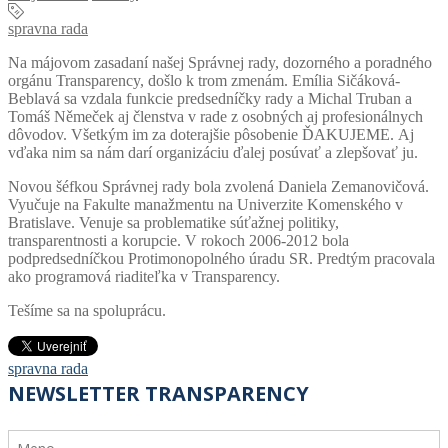
spravna rada
Na májovom zasadaní našej Správnej rady, dozorného a poradného
orgánu Transparency, došlo k trom zmenám. Emília Sičáková-
Beblavá sa vzdala funkcie predsedníčky rady a Michal Truban a
Tomáš Němeček aj členstva v rade z osobných aj profesionálnych
dôvodov. Všetkým im za doterajšie pôsobenie ĎAKUJEME. Aj
vďaka nim sa nám darí organizáciu ďalej posúvať a zlepšovať ju.
Novou šéfkou Správnej rady bola zvolená Daniela Zemanovičová.
Vyučuje na Fakulte manažmentu na Univerzite Komenského v
Bratislave. Venuje sa problematike súťažnej politiky,
transparentnosti a korupcie. V rokoch 2006-2012 bola
podpredsedníčkou Protimonopolného úradu SR. Predtým pracovala
ako programová riaditeľka v Transparency.
Tešíme sa na spoluprácu.
spravna rada