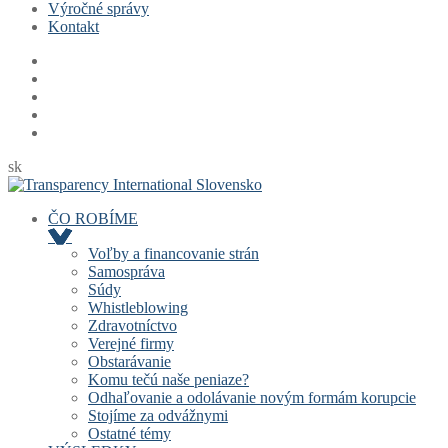
Výročné správy
Kontakt
sk
ČO ROBÍME
Voľby a financovanie strán
Samospráva
Súdy
Whistleblowing
Zdravotníctvo
Verejné firmy
Obstarávanie
Komu tečú naše peniaze?
Odhaľovanie a odolávanie novým formám korupcie
Stojíme za odvážnymi
Ostatné témy