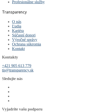
Profesionálne služby
Transparency
O nás
Ľudia
Kariéra
Súčasní donori
Výročné správy
Ochrana súkromia
Kontakt
Kontakty
+421 905 613 779
tis@transparency.sk
Sledujte nás
Vyjadrite vašu podporu