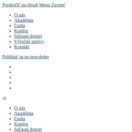
Preskočiť na obsah
Menu
Zavrieť
O nás
Akadémia
Ľudia
Kariéra
Súčasní donori
Výročné správy
Kontakt
Prihlásiť sa na newsletter
sk
O nás
Akadémia
Ľudia
Kariéra
Súčasní donori