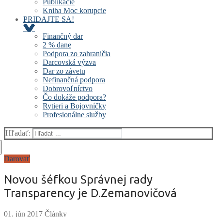
Publikácie
Kniha Moc korupcie
PRIDAJTE SA!
Finančný dar
2 % dane
Podpora zo zahraničia
Darcovská výzva
Dar zo závetu
Nefinančná podpora
Dobrovoľníctvo
Čo dokáže podpora?
Rytieri a Bojovníčky
Profesionálne služby
Hľadať:
Darovať
Novou šéfkou Správnej rady
Transparency je D.Zemanovičová
Články