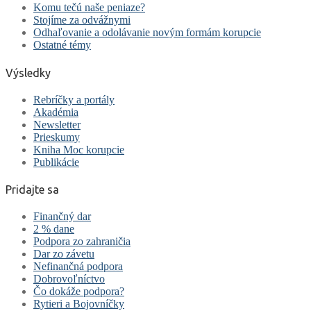
Komu tečú naše peniaze?
Stojíme za odvážnymi
Odhaľovanie a odolávanie novým formám korupcie
Ostatné témy
Výsledky
Rebríčky a portály
Akadémia
Newsletter
Prieskumy
Kniha Moc korupcie
Publikácie
Pridajte sa
Finančný dar
2 % dane
Podpora zo zahraničia
Dar zo závetu
Nefinančná podpora
Dobrovoľníctvo
Čo dokáže podpora?
Rytieri a Bojovníčky