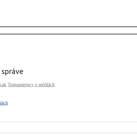
 správe
cak
Transparency v médiách
iách