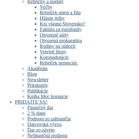
Rebríčky a portály
Voľby
Rebríček miest a žúp
Hlásne trúby
Kto vlastní Slovensko?
Faktúra za eurofondy
Otvorené súdy
Otvorená prokuratúra
Rodiny na súdoch
Verejné firmy
Koronadotácie
Rebríček nemocníc
Akadémia
Blog
Newsletter
Prieskumy
Publikácie
Kniha Moc korupcie
PRIDAJTE SA!
Finančný dar
2 % dane
Podpora zo zahraničia
Darcovská výzva
Dar zo závetu
Nefinančná podpora