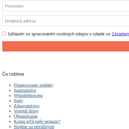
Čo robíme
Financovanie politiky
Samospráva
Whistleblowing
Súdy
Zdravotníctvo
Verejné firmy
Obstarávanie
Komu tečú naše peniaze?
Stojíme za odvážnymi