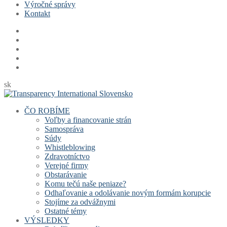
Výročné správy
Kontakt
sk
ČO ROBÍME
Voľby a financovanie strán
Samospráva
Súdy
Whistleblowing
Zdravotníctvo
Verejné firmy
Obstarávanie
Komu tečú naše peniaze?
Odhaľovanie a odolávanie novým formám korupcie
Stojíme za odvážnymi
Ostatné témy
VÝSLEDKY