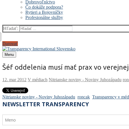
Dobrovoľníctvo
Čo dokáže podpora?
Rytieri a Bojovníčky
Profesionálne služby
Hľadať:
Darovať
Menu
Šéf oddelenia musí mať prax vo verejnej
V médiach
Nitrianske noviny - Noviny Juhozápadu
ron
Nitrianske noviny - Noviny Juhozápadu
roncak
Transparency v méd