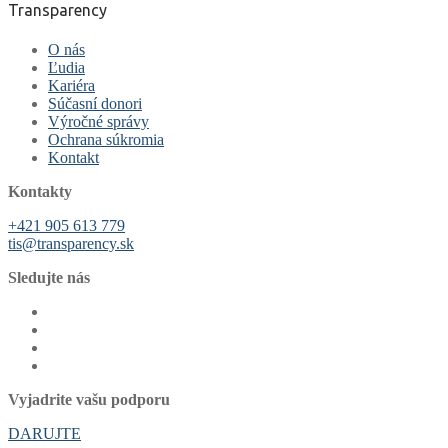
Transparency
O nás
Ľudia
Kariéra
Súčasní donori
Výročné správy
Ochrana súkromia
Kontakt
Kontakty
+421 905 613 779
tis@transparency.sk
Sledujte nás
Vyjadrite vašu podporu
DARUJTE