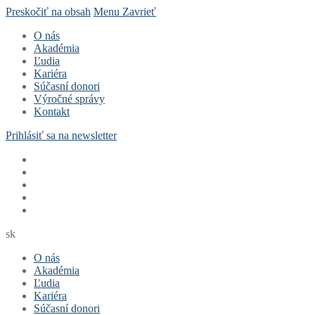
Preskočiť na obsah
Menu
Zavrieť
O nás
Akadémia
Ľudia
Kariéra
Súčasní donori
Výročné správy
Kontakt
Prihlásiť sa na newsletter
sk
O nás
Akadémia
Ľudia
Kariéra
Súčasní donori