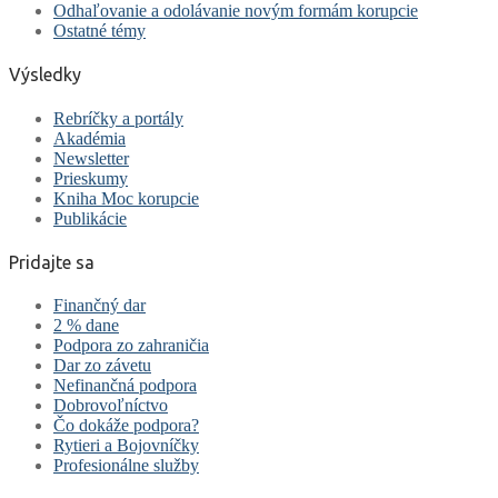
Odhaľovanie a odolávanie novým formám korupcie
Ostatné témy
Výsledky
Rebríčky a portály
Akadémia
Newsletter
Prieskumy
Kniha Moc korupcie
Publikácie
Pridajte sa
Finančný dar
2 % dane
Podpora zo zahraničia
Dar zo závetu
Nefinančná podpora
Dobrovoľníctvo
Čo dokáže podpora?
Rytieri a Bojovníčky
Profesionálne služby