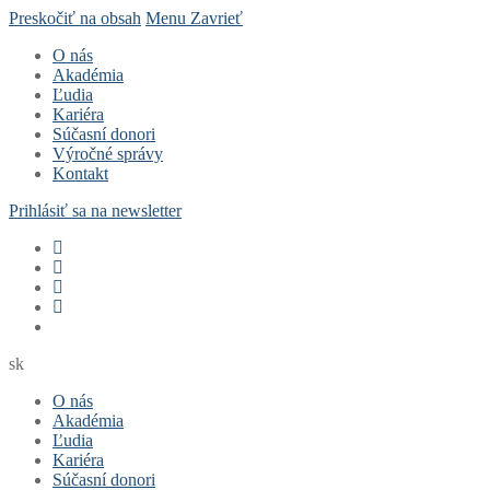
Preskočiť na obsah
Menu
Zavrieť
O nás
Akadémia
Ľudia
Kariéra
Súčasní donori
Výročné správy
Kontakt
Prihlásiť sa na newsletter
sk
O nás
Akadémia
Ľudia
Kariéra
Súčasní donori