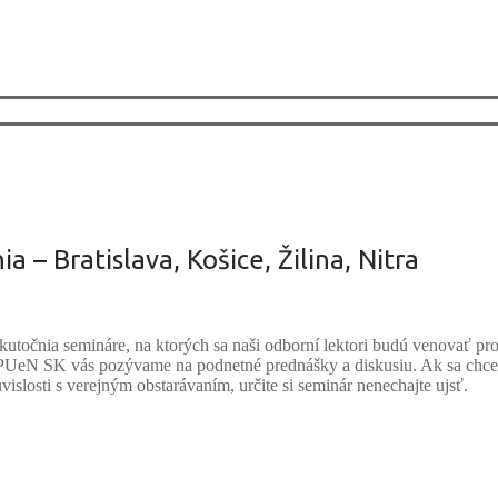
– Bratislava, Košice, Žilina, Nitra
utočnia semináre, na ktorých sa naši odborní lektori budú venovať pr
PUeN SK vás pozývame na podnetné prednášky a diskusiu. Ak sa chcet
vislosti s verejným obstarávaním, určite si seminár nenechajte ujsť.