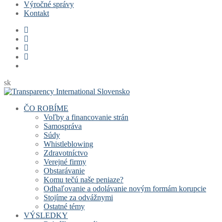
Výročné správy
Kontakt
sk
ČO ROBÍME
Voľby a financovanie strán
Samospráva
Súdy
Whistleblowing
Zdravotníctvo
Verejné firmy
Obstarávanie
Komu tečú naše peniaze?
Odhaľovanie a odolávanie novým formám korupcie
Stojíme za odvážnymi
Ostatné témy
VÝSLEDKY