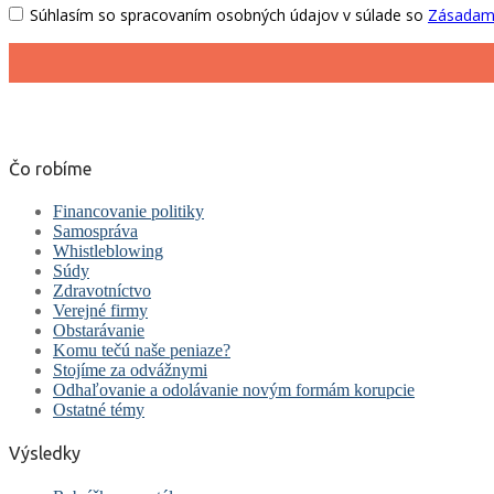
Čo robíme
Financovanie politiky
Samospráva
Whistleblowing
Súdy
Zdravotníctvo
Verejné firmy
Obstarávanie
Komu tečú naše peniaze?
Stojíme za odvážnymi
Odhaľovanie a odolávanie novým formám korupcie
Ostatné témy
Výsledky