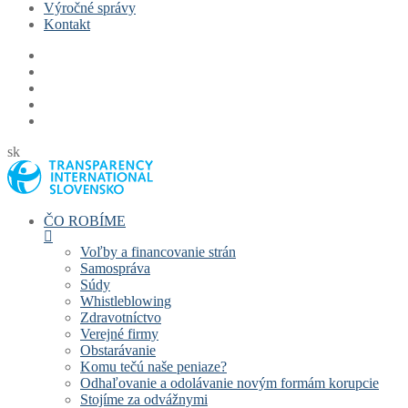
Výročné správy
Kontakt
sk
ČO ROBÍME
Voľby a financovanie strán
Samospráva
Súdy
Whistleblowing
Zdravotníctvo
Verejné firmy
Obstarávanie
Komu tečú naše peniaze?
Odhaľovanie a odolávanie novým formám korupcie
Stojíme za odvážnymi