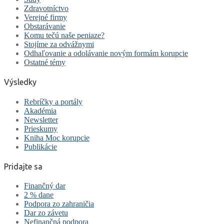
Zdravotníctvo
Verejné firmy
Obstarávanie
Komu tečú naše peniaze?
Stojíme za odvážnymi
Odhaľovanie a odolávanie novým formám korupcie
Ostatné témy
Výsledky
Rebríčky a portály
Akadémia
Newsletter
Prieskumy
Kniha Moc korupcie
Publikácie
Pridajte sa
Finančný dar
2 % dane
Podpora zo zahraničia
Dar zo závetu
Nefinančná podpora