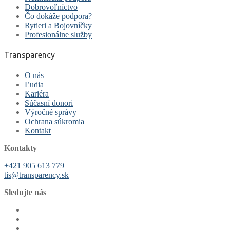
Dobrovoľníctvo
Čo dokáže podpora?
Rytieri a Bojovníčky
Profesionálne služby
Transparency
O nás
Ľudia
Kariéra
Súčasní donori
Výročné správy
Ochrana súkromia
Kontakt
Kontakty
+421 905 613 779
tis@transparency.sk
Sledujte nás