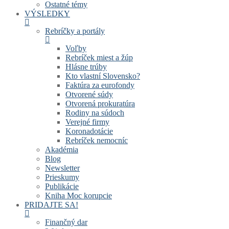
Ostatné témy
VÝSLEDKY
Rebríčky a portály
Voľby
Rebríček miest a žúp
Hlásne trúby
Kto vlastní Slovensko?
Faktúra za eurofondy
Otvorené súdy
Otvorená prokuratúra
Rodiny na súdoch
Verejné firmy
Koronadotácie
Rebríček nemocníc
Akadémia
Blog
Newsletter
Prieskumy
Publikácie
Kniha Moc korupcie
PRIDAJTE SA!
Finančný dar