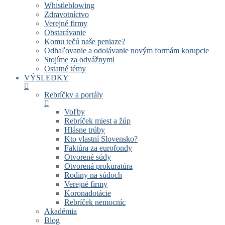
Whistleblowing
Zdravotníctvo
Verejné firmy
Obstarávanie
Komu tečú naše peniaze?
Odhaľovanie a odolávanie novým formám korupcie
Stojíme za odvážnymi
Ostatné témy
VÝSLEDKY
Rebríčky a portály
Voľby
Rebríček miest a žúp
Hlásne trúby
Kto vlastní Slovensko?
Faktúra za eurofondy
Otvorené súdy
Otvorená prokuratúra
Rodiny na súdoch
Verejné firmy
Koronadotácie
Rebríček nemocníc
Akadémia
Blog