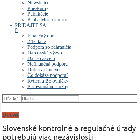
Newsletter
Prieskumy
Publikácie
Kniha Moc korupcie
PRIDAJTE SA!
Finančný dar
2 % dane
Podpora zo zahraničia
Darcovská výzva
Dar zo závetu
Nefinančná podpora
Dobrovoľníctvo
Čo dokáže podpora?
Rytieri a Bojovníčky
Profesionálne služby
Hľadať:
Darovať
Slovenské kontrolné a regulačné úrady
potrebujú viac nezávislosti