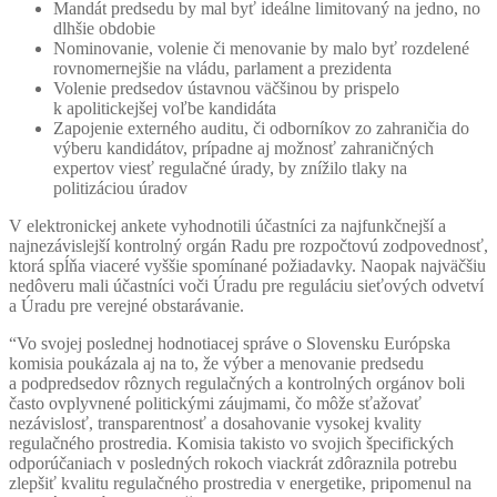
Mandát predsedu by mal byť ideálne limitovaný na jedno, no
dlhšie obdobie
Nominovanie, volenie či menovanie by malo byť rozdelené
rovnomernejšie na vládu, parlament a prezidenta
Volenie predsedov ústavnou väčšinou by prispelo
k apolitickejšej voľbe kandidáta
Zapojenie externého auditu, či odborníkov zo zahraničia do
výberu kandidátov, prípadne aj možnosť zahraničných
expertov viesť regulačné úrady, by znížilo tlaky na
politizáciou úradov
V elektronickej ankete vyhodnotili účastníci za najfunkčnejší a
najnezávislejší kontrolný orgán Radu pre rozpočtovú zodpovednosť,
ktorá spĺňa viaceré vyššie spomínané požiadavky. Naopak najväčšiu
nedôveru mali účastníci voči Úradu pre reguláciu sieťových odvetví
a Úradu pre verejné obstarávanie.
“Vo svojej poslednej hodnotiacej správe o Slovensku Európska
komisia poukázala aj na to, že výber a menovanie predsedu
a podpredsedov rôznych regulačných a kontrolných orgánov boli
často ovplyvnené politickými záujmami, čo môže sťažovať
nezávislosť, transparentnosť a dosahovanie vysokej kvality
regulačného prostredia. Komisia takisto vo svojich špecifických
odporúčaniach v posledných rokoch viackrát zdôraznila potrebu
zlepšiť kvalitu regulačného prostredia v energetike, pripomenul na