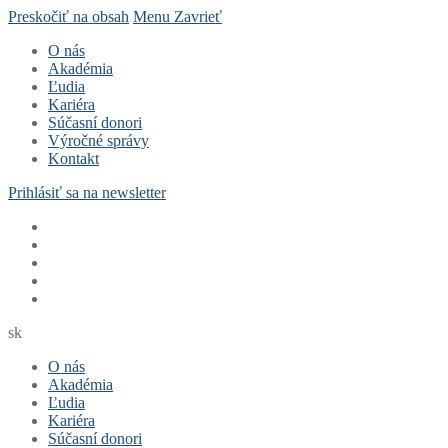
Preskočiť na obsah
Menu
Zavrieť
O nás
Akadémia
Ľudia
Kariéra
Súčasní donori
Výročné správy
Kontakt
Prihlásiť sa na newsletter
sk
O nás
Akadémia
Ľudia
Kariéra
Súčasní donori