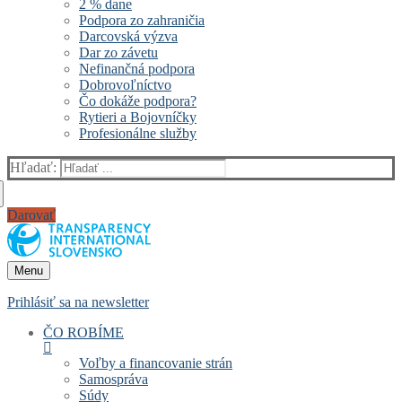
2 % dane
Podpora zo zahraničia
Darcovská výzva
Dar zo závetu
Nefinančná podpora
Dobrovoľníctvo
Čo dokáže podpora?
Rytieri a Bojovníčky
Profesionálne služby
Hľadať:
Darovať
Menu
Prihlásiť sa na newsletter
ČO ROBÍME
Voľby a financovanie strán
Samospráva
Súdy