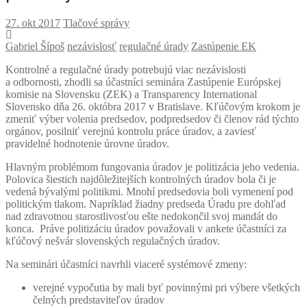
Tlačové správy
Gabriel Šípoš
nezávislosť
regulačné úrady
Zastúpenie EK
Kontrolné a regulačné úrady potrebujú viac nezávislosti
a odbornosti, zhodli sa účastníci seminára Zastúpenie Európskej
komisie na Slovensku (ZEK) a Transparency International
Slovensko dňa 26. októbra 2017 v Bratislave. Kľúčovým krokom je
zmeniť výber volenia predsedov, podpredsedov či členov rád týchto
orgánov, posilniť verejnú kontrolu práce úradov, a zaviesť
pravidelné hodnotenie úrovne úradov.
Hlavným problémom fungovania úradov je politizácia jeho vedenia.
Polovica šiestich najdôležitejších kontrolných úradov bola či je
vedená bývalými politikmi. Mnohí predsedovia boli vymenení pod
politickým tlakom. Napríklad žiadny predseda Úradu pre dohľad
nad zdravotnou starostlivosťou ešte nedokončil svoj mandát do
konca. Práve politizáciu úradov považovali v ankete účastníci za
kľúčový nešvár slovenských regulačných úradov.
Na seminári účastníci navrhli viaceré systémové zmeny:
verejné vypočutia by mali byť povinnými pri výbere všetkých
čelných predstaviteľov úradov