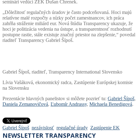
seminári vedúci ZEK Dušan Chrenek.
„Dôležitosť regulačných úradov je často podceňovaná. Hoci majú
relatívne malé rozpočty a nízky počet zamestnancov, ich práca
zahŕňa stráženie miliárd eur. Nová štúdia Transparency ukazuje, že
hoci je politizácia vedenia na ústupe, a transparentnosť rozhodnutí
postupne rastie, stále existuje značný priestor na zlepšenie,“ povedal
riaditeľ Transparency Gabriel Šípoš.
Gabriel Šípoš, riaditeľ, Transparency International Slovensko
Lívia Vašáková, ekonomický radca, Zastúpenie Európskej komisie
na Slovensku
Prezentácie hlavných panelistov si môžete pozrieť tu:
Gabriel Šípoš
,
Daniela Zemanovičová
,
Ľubomír Andrassy
,
Michaela Benedigová
.
Gabriel Šípoš
nezávislosť
regulačné úrady
Zastúpenie EK