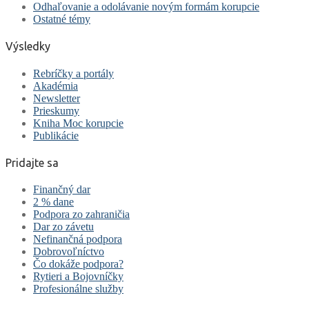
Odhaľovanie a odolávanie novým formám korupcie
Ostatné témy
Výsledky
Rebríčky a portály
Akadémia
Newsletter
Prieskumy
Kniha Moc korupcie
Publikácie
Pridajte sa
Finančný dar
2 % dane
Podpora zo zahraničia
Dar zo závetu
Nefinančná podpora
Dobrovoľníctvo
Čo dokáže podpora?
Rytieri a Bojovníčky
Profesionálne služby