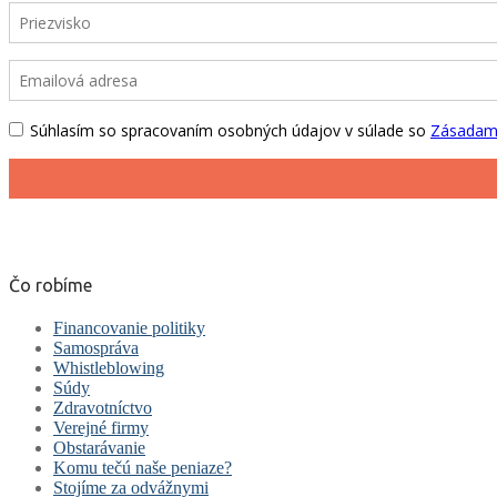
Čo robíme
Financovanie politiky
Samospráva
Whistleblowing
Súdy
Zdravotníctvo
Verejné firmy
Obstarávanie
Komu tečú naše peniaze?
Stojíme za odvážnymi