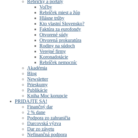
Rebríčky a portály
Voľby
Rebríček miest a žúp
Hlásne trúby
Kto vlastní Slovensko?
Faktúra za eurofondy
Otvorené súdy
Otvorená prokuratúra
Rodiny na súdoch
Verejné firmy
Koronadotácie
Rebríček nemocníc
Akadémia
Blog
Newsletter
Prieskumy
Publikácie
Kniha Moc korupcie
PRIDAJTE SA!
Finančný dar
2 % dane
Podpora zo zahraničia
Darcovská výzva
Dar zo závetu
Nefinančná podpora