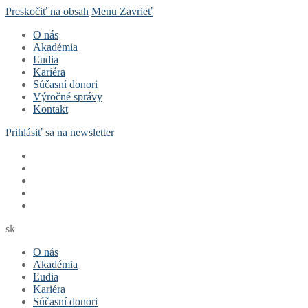
Preskočiť na obsah
Menu
Zavrieť
O nás
Akadémia
Ľudia
Kariéra
Súčasní donori
Výročné správy
Kontakt
Prihlásiť sa na newsletter
sk
O nás
Akadémia
Ľudia
Kariéra
Súčasní donori