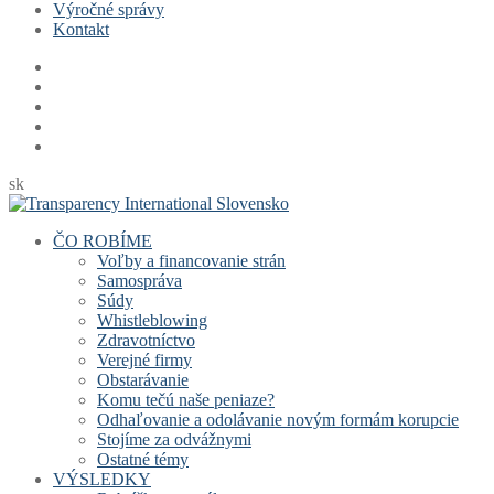
Výročné správy
Kontakt
sk
ČO ROBÍME
Voľby a financovanie strán
Samospráva
Súdy
Whistleblowing
Zdravotníctvo
Verejné firmy
Obstarávanie
Komu tečú naše peniaze?
Odhaľovanie a odolávanie novým formám korupcie
Stojíme za odvážnymi
Ostatné témy
VÝSLEDKY