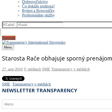
Dobrovoľníctvo
Čo dokáže podpora?
Rytieri a Bojovníčky
Profesionálne služby
Hľadať:
Darovať
Menu
Starosta Rače obhajuje sporný prenájo
V médiach
SME
Transparency v médiách
SME
Transparency v médiách