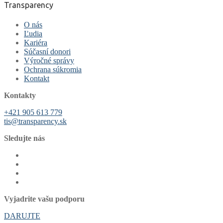
Transparency
O nás
Ľudia
Kariéra
Súčasní donori
Výročné správy
Ochrana súkromia
Kontakt
Kontakty
+421 905 613 779
tis@transparency.sk
Sledujte nás
Vyjadrite vašu podporu
DARUJTE