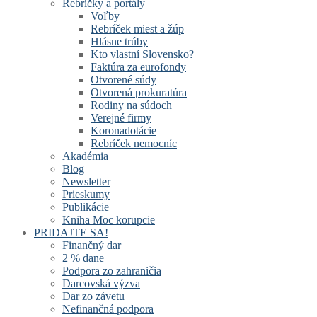
Rebríčky a portály
Voľby
Rebríček miest a žúp
Hlásne trúby
Kto vlastní Slovensko?
Faktúra za eurofondy
Otvorené súdy
Otvorená prokuratúra
Rodiny na súdoch
Verejné firmy
Koronadotácie
Rebríček nemocníc
Akadémia
Blog
Newsletter
Prieskumy
Publikácie
Kniha Moc korupcie
PRIDAJTE SA!
Finančný dar
2 % dane
Podpora zo zahraničia
Darcovská výzva
Dar zo závetu
Nefinančná podpora