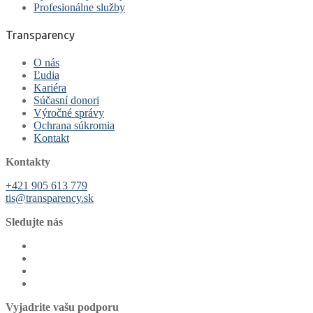
Profesionálne služby
Transparency
O nás
Ľudia
Kariéra
Súčasní donori
Výročné správy
Ochrana súkromia
Kontakt
Kontakty
+421 905 613 779
tis@transparency.sk
Sledujte nás
Vyjadrite vašu podporu