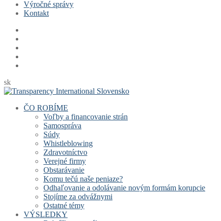
Výročné správy
Kontakt
sk
ČO ROBÍME
Voľby a financovanie strán
Samospráva
Súdy
Whistleblowing
Zdravotníctvo
Verejné firmy
Obstarávanie
Komu tečú naše peniaze?
Odhaľovanie a odolávanie novým formám korupcie
Stojíme za odvážnymi
Ostatné témy
VÝSLEDKY