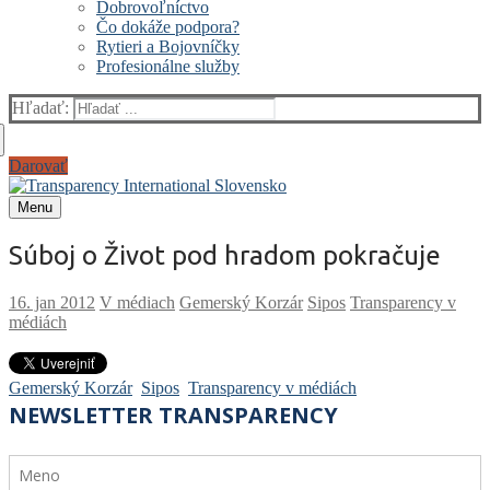
Dobrovoľníctvo
Čo dokáže podpora?
Rytieri a Bojovníčky
Profesionálne služby
Hľadať:
Darovať
Menu
Súboj o Život pod hradom pokračuje
V médiach
Gemerský Korzár
Sipos
Transparency v
médiách
Gemerský Korzár
Sipos
Transparency v médiách