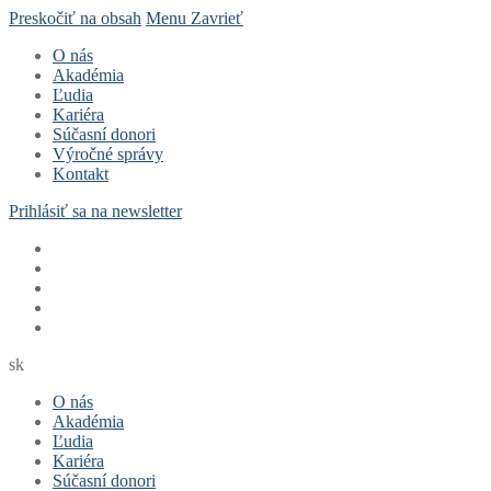
Preskočiť na obsah
Menu
Zavrieť
O nás
Akadémia
Ľudia
Kariéra
Súčasní donori
Výročné správy
Kontakt
Prihlásiť sa na newsletter
sk
O nás
Akadémia
Ľudia
Kariéra
Súčasní donori