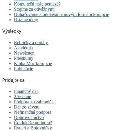
Komu tečú naše peniaze?
Stojíme za odvážnymi
Odhaľovanie a odolávanie novým formám korupcie
Ostatné témy
Výsledky
Rebríčky a portály
Akadémia
Newsletter
Prieskumy
Kniha Moc korupcie
Publikácie
Pridajte sa
Finančný dar
2 % dane
Podpora zo zahraničia
Dar zo závetu
Nefinančná podpora
Dobrovoľníctvo
Čo dokáže podpora?
Rytieri a Bojovníčky