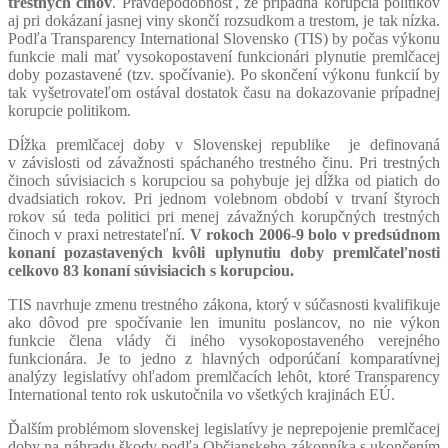
trestných činov
. Pravdepodobnosť, že prípadná korupcia politikov
aj pri dokázaní jasnej viny skončí rozsudkom a trestom, je tak nízka.
Podľa Transparency International Slovensko (TIS) by počas výkonu
funkcie mali mať vysokopostavení funkcionári plynutie premlčacej
doby pozastavené (tzv. spočívanie). Po skončení výkonu funkcií by
tak vyšetrovateľom ostával dostatok času na dokazovanie prípadnej
korupcie politikom.
Dĺžka premlčacej doby v Slovenskej republike je definovaná
v závislosti od závažnosti spáchaného trestného činu. Pri trestných
činoch súvisiacich s korupciou sa pohybuje jej dĺžka od piatich do
dvadsiatich rokov. Pri jednom volebnom období v trvaní štyroch
rokov sú teda politici pri menej závažných korupčných trestných
činoch v praxi netrestateľní.
V rokoch 2006-9 bolo v predsúdnom
konaní pozastavených kvôli uplynutiu doby premlčateľnosti
celkovo 83 konaní súvisiacich s korupciou.
TIS navrhuje zmenu trestného zákona, ktorý v súčasnosti kvalifikuje
ako dôvod pre spočívanie len imunitu poslancov, no nie výkon
funkcie člena vlády či iného vysokopostaveného verejného
funkcionára. Je to jedno z hlavných odporúčaní komparatívnej
analýzy legislatívy ohľadom premlčacích lehôt, ktoré Transparency
International tento rok uskutočnila vo všetkých krajinách EÚ.
Ďalším problémom slovenskej legislatívy je neprepojenie premlčacej
doby na náhradu škody podľa Občianskeho zákonníka s ukončením