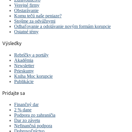
Verejné firmy
Obstarávanie
Komu tečú naše peniaze?
Stojíme za odvážnymi
Odhaľovanie a odolávanie novým formám korupcie
Ostatné témy
Výsledky
Rebríčky a portály
Akadémia
Newsletter
Prieskumy
Kniha Moc korupcie
Publikácie
Pridajte sa
Finančný dar
2 % dane
Podpora zo zahraničia
Dar zo závetu
Nefinančná podpora
Dobrovoľníctvo