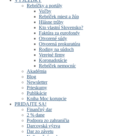
VÝSLEDKY
Rebríčky a portály
Voľby
Rebríček miest a žúp
Hlásne trúby
Kto vlastní Slovensko?
Faktúra za eurofondy
Otvorené súdy
Otvorená prokuratúra
Rodiny na súdoch
Verejné firmy
Koronadotácie
Rebríček nemocníc
Akadémia
Blog
Newsletter
Prieskumy
Publikácie
Kniha Moc korupcie
PRIDAJTE SA!
Finančný dar
2 % dane
Podpora zo zahraničia
Darcovská výzva
Dar zo závetu