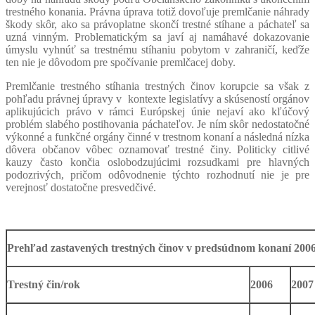
trestného konania. Právna úprava totiž dovoľuje premlčanie náhrady
škody skôr, ako sa právoplatne skončí trestné stíhane a páchateľ sa
uzná vinným. Problematickým sa javí aj namáhavé dokazovanie
úmyslu vyhnúť sa trestnému stíhaniu pobytom v zahraničí, keďže
ten nie je dôvodom pre spočívanie premlčacej doby.
Premlčanie trestného stíhania trestných činov korupcie sa však z
pohľadu právnej úpravy v kontexte legislatívy a skúseností orgánov
aplikujúcich právo v rámci Európskej únie nejaví ako kľúčový
problém slabého postihovania páchateľov. Je ním skôr nedostatočné
výkonné a funkčné orgány činné v trestnom konaní a následná nízka
dôvera občanov vôbec oznamovať trestné činy. Politicky citlivé
kauzy často končia oslobodzujúcimi rozsudkami pre hlavných
podozrivých, pričom odôvodnenie týchto rozhodnutí nie je pre
verejnosť dostatočne presvedčivé.
Prehľad zastavených trestných činov v predsúdnom konaní 2006
Trestný čin/rok
2006
2007