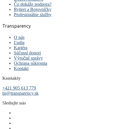
Čo dokáže podpora?
Rytieri a Bojovníčky
Profesionálne služby
Transparency
O nás
Ľudia
Kariéra
Súčasní donori
Výročné správy
Ochrana súkromia
Kontakt
Kontakty
+421 905 613 779
tis@transparency.sk
Sledujte nás