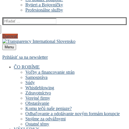
Rytieri a Bojovníčky
Profesionálne služby
Hľadať:
Darovať
Menu
Prihlásiť sa na newsletter
ČO ROBÍME
Voľby a financovanie strán
Samospráva
Súdy
Whistleblowing
Zdravotníctvo
Verejné firmy
Obstarávanie
Komu tečú naše peniaze?
Odhaľovanie a odolávanie novým formám korupcie
Stojíme za odvážnymi
Ostatné témy