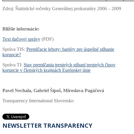
Zdroj: Štatistické ročenky Generálnej prokuratúry 2006 – 2009
Bližšie informácie:
Text tlačovej správy
(PDF)
Správa TIS:
Premlčacie lehoty: bariéry pre úspešné stíhanie
korupcie?
Správa TI:
Stav premlčania trestných stíhaní trestných činov
korupcie v členských krajinách Európskej únie
Pavel Nechala, Gabriel Šípoš, Miroslava Pagáčová
Transparency International Slovensko