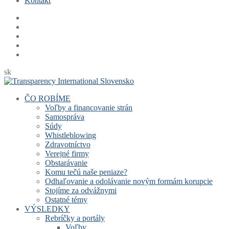
Kontakt
sk
ČO ROBÍME
Voľby a financovanie strán
Samospráva
Súdy
Whistleblowing
Zdravotníctvo
Verejné firmy
Obstarávanie
Komu tečú naše peniaze?
Odhaľovanie a odolávanie novým formám korupcie
Stojíme za odvážnymi
Ostatné témy
VÝSLEDKY
Rebríčky a portály
Voľby