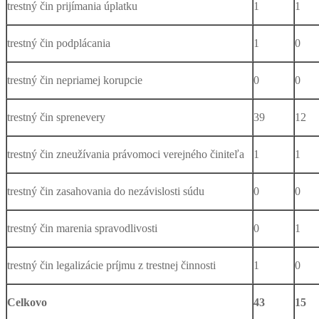
trestný čin prijímania úplatku
1
1
trestný čin podplácania
1
0
trestný čin nepriamej korupcie
0
0
trestný čin sprenevery
39
12
trestný čin zneužívania právomoci verejného činiteľa
1
1
trestný čin zasahovania do nezávislosti súdu
0
0
trestný čin marenia spravodlivosti
0
1
trestný čin legalizácie príjmu z trestnej činnosti
1
0
Celkovo
43
15