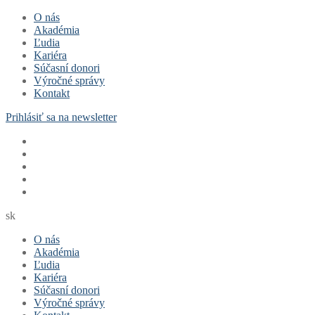
Preskočiť
Menu
Zavrieť
O nás
na
Akadémia
obsah
Ľudia
Kariéra
Súčasní donori
Výročné správy
Kontakt
Prihlásiť sa na newsletter
sk
O nás
Akadémia
Ľudia
Kariéra
Súčasní donori
Výročné správy