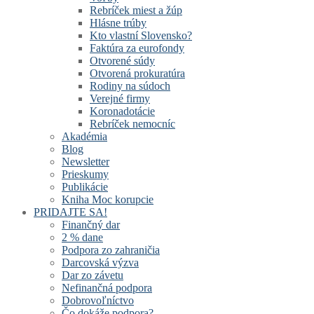
Rebríček miest a žúp
Hlásne trúby
Kto vlastní Slovensko?
Faktúra za eurofondy
Otvorené súdy
Otvorená prokuratúra
Rodiny na súdoch
Verejné firmy
Koronadotácie
Rebríček nemocníc
Akadémia
Blog
Newsletter
Prieskumy
Publikácie
Kniha Moc korupcie
PRIDAJTE SA!
Finančný dar
2 % dane
Podpora zo zahraničia
Darcovská výzva
Dar zo závetu
Nefinančná podpora
Dobrovoľníctvo
Čo dokáže podpora?