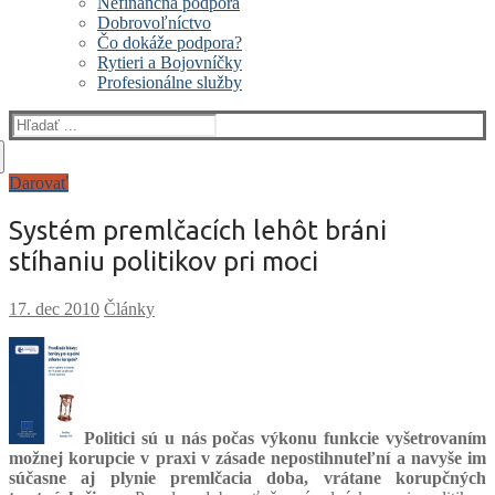
Nefinančná podpora
Dobrovoľníctvo
Čo dokáže podpora?
Rytieri a Bojovníčky
Profesionálne služby
Hľadať:
Darovať
Systém premlčacích lehôt bráni
stíhaniu politikov pri moci
Články
Politici sú u nás počas výkonu funkcie vyšetrovaním
možnej korupcie v praxi v zásade nepostihnuteľní a navyše im
súčasne aj plynie premlčacia doba, vrátane korupčných