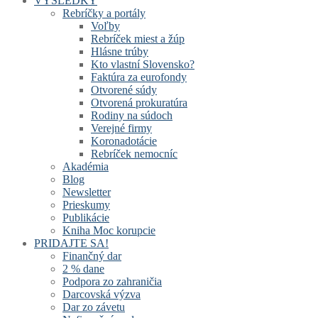
VÝSLEDKY
Rebríčky a portály
Voľby
Rebríček miest a žúp
Hlásne trúby
Kto vlastní Slovensko?
Faktúra za eurofondy
Otvorené súdy
Otvorená prokuratúra
Rodiny na súdoch
Verejné firmy
Koronadotácie
Rebríček nemocníc
Akadémia
Blog
Newsletter
Prieskumy
Publikácie
Kniha Moc korupcie
PRIDAJTE SA!
Finančný dar
2 % dane
Podpora zo zahraničia
Darcovská výzva
Dar zo závetu