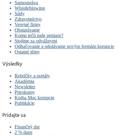
Samospráva
Whistleblowing
Súdy
Zdravotníctvo
Verejné firmy
Obstarávanie
Komu tečú naše peniaze?
Stojíme za odvážnymi
Odhaľovanie a odolávanie novým formám korupcie
Ostatné témy
Výsledky
Rebríčky a portály
Akadémia
Newsletter
Prieskumy
Kniha Moc korupcie
Publikácie
Pridajte sa
Finančný dar
2 % dane