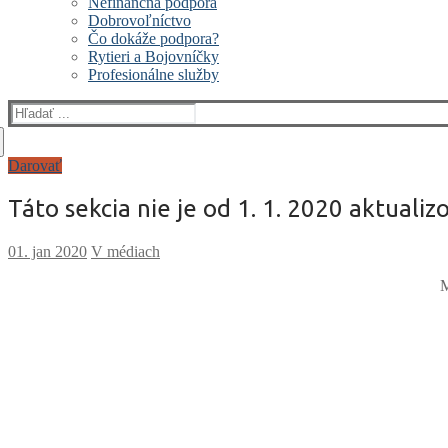
Nefinančná podpora
Dobrovoľníctvo
Čo dokáže podpora?
Rytieri a Bojovníčky
Profesionálne služby
Hľadať:
Darovať
Táto sekcia nie je od 1. 1. 2020 aktuali
V médiach
M