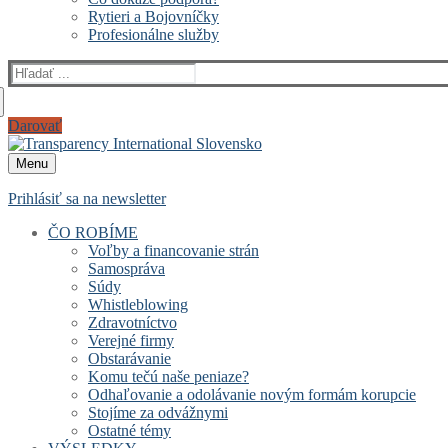
Rytieri a Bojovníčky
Profesionálne služby
Hľadať:
Darovať
Menu
Prihlásiť sa na newsletter
ČO ROBÍME
Voľby a financovanie strán
Samospráva
Súdy
Whistleblowing
Zdravotníctvo
Verejné firmy
Obstarávanie
Komu tečú naše peniaze?
Odhaľovanie a odolávanie novým formám korupcie
Stojíme za odvážnymi
Ostatné témy