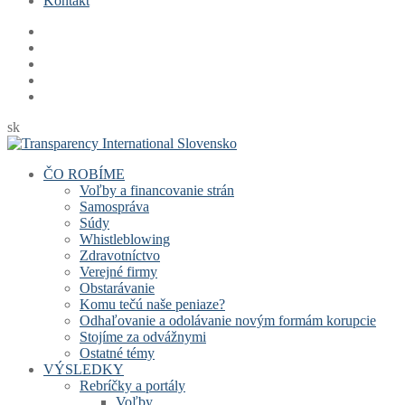
Kontakt
sk
ČO ROBÍME
Voľby a financovanie strán
Samospráva
Súdy
Whistleblowing
Zdravotníctvo
Verejné firmy
Obstarávanie
Komu tečú naše peniaze?
Odhaľovanie a odolávanie novým formám korupcie
Stojíme za odvážnymi
Ostatné témy
VÝSLEDKY
Rebríčky a portály
Voľby