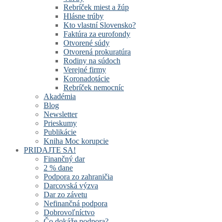
Rebríček miest a žúp
Hlásne trúby
Kto vlastní Slovensko?
Faktúra za eurofondy
Otvorené súdy
Otvorená prokuratúra
Rodiny na súdoch
Verejné firmy
Koronadotácie
Rebríček nemocníc
Akadémia
Blog
Newsletter
Prieskumy
Publikácie
Kniha Moc korupcie
PRIDAJTE SA!
Finančný dar
2 % dane
Podpora zo zahraničia
Darcovská výzva
Dar zo závetu
Nefinančná podpora
Dobrovoľníctvo
Čo dokáže podpora?