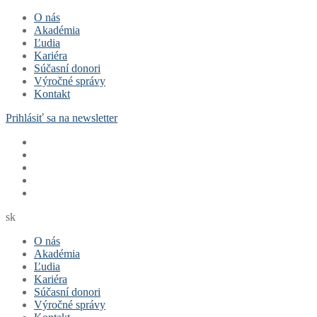
Preskočiť
Menu
Zavrieť
O nás
na
Akadémia
obsah
Ľudia
Kariéra
Súčasní donori
Výročné správy
Kontakt
Prihlásiť sa na newsletter
sk
O nás
Akadémia
Ľudia
Kariéra
Súčasní donori
Výročné správy