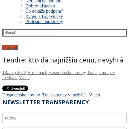
Nefinančná podpora
Dobrovoľníctvo
Čo dokáže podpora?
Rytieri a Bojovníčky
Profesionálne služby
Hľadať:
Darovať
Tendre: kto dá najnižšiu cenu, nevyhrá
V médiach
Hospodárske noviny
Transparency v
médiách
Vlach
Hospodárske noviny
Transparency v médiách
Vlach