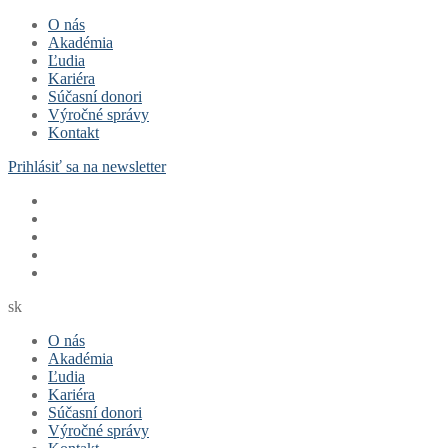
Preskočiť
Menu
Zavrieť
O nás
na
Akadémia
obsah
Ľudia
Kariéra
Súčasní donori
Výročné správy
Kontakt
Prihlásiť sa na newsletter
sk
O nás
Akadémia
Ľudia
Kariéra
Súčasní donori
Výročné správy