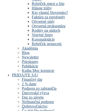
Rebríček miest a žúp
Hlásne trúby
Kto vlastní Slovensko?
Faktúra za eurofondy
Otvorené súdy
Otvorená prokuratúra
Rodiny na súdoch
Verejné firmy
Koronadotácie
Rebríček nemocníc
Akadémia
Blog
Newsletter
Prieskumy
Publikácie
Kniha Moc korupcie
PRIDAJTE SA!
Finančný dar
2 % dane
Podpora zo zahraničia
Darcovská výzva
Dar zo závetu
Nefinančná podpora
Dobrovoľníctvo
Čo dokáže podpora?