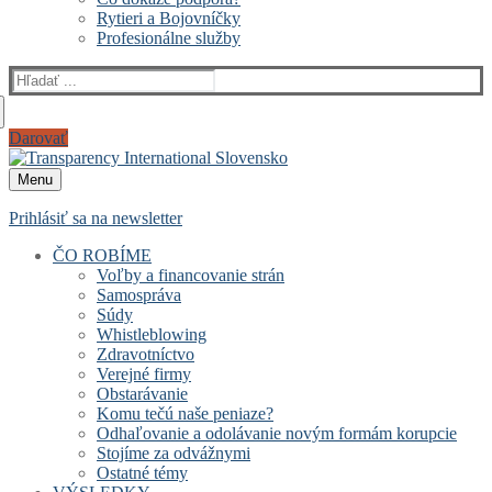
Rytieri a Bojovníčky
Profesionálne služby
Hľadať:
Darovať
Menu
Prihlásiť sa na newsletter
ČO ROBÍME
Voľby a financovanie strán
Samospráva
Súdy
Whistleblowing
Zdravotníctvo
Verejné firmy
Obstarávanie
Komu tečú naše peniaze?
Odhaľovanie a odolávanie novým formám korupcie
Stojíme za odvážnymi
Ostatné témy