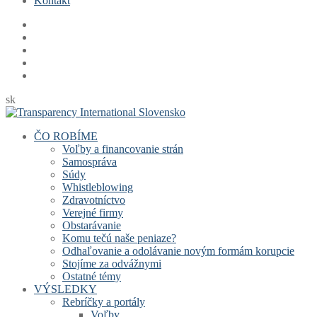
Kontakt
sk
ČO ROBÍME
Voľby a financovanie strán
Samospráva
Súdy
Whistleblowing
Zdravotníctvo
Verejné firmy
Obstarávanie
Komu tečú naše peniaze?
Odhaľovanie a odolávanie novým formám korupcie
Stojíme za odvážnymi
Ostatné témy
VÝSLEDKY
Rebríčky a portály
Voľby