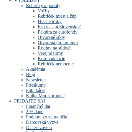
VÝSLEDKY
Rebríčky a portály
Voľby
Rebríček miest a žúp
Hlásne trúby
Kto vlastní Slovensko?
Faktúra za eurofondy
Otvorené súdy
Otvorená prokuratúra
Rodiny na súdoch
Verejné firmy
Koronadotácie
Rebríček nemocníc
Akadémia
Blog
Newsletter
Prieskumy
Publikácie
Kniha Moc korupcie
PRIDAJTE SA!
Finančný dar
2 % dane
Podpora zo zahraničia
Darcovská výzva
Dar zo závetu