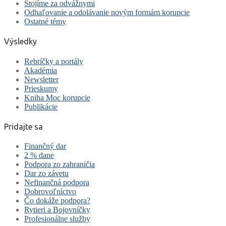
Stojíme za odvážnymi
Odhaľovanie a odolávanie novým formám korupcie
Ostatné témy
Výsledky
Rebríčky a portály
Akadémia
Newsletter
Prieskumy
Kniha Moc korupcie
Publikácie
Pridajte sa
Finančný dar
2 % dane
Podpora zo zahraničia
Dar zo závetu
Nefinančná podpora
Dobrovoľníctvo
Čo dokáže podpora?
Rytieri a Bojovníčky
Profesionálne služby