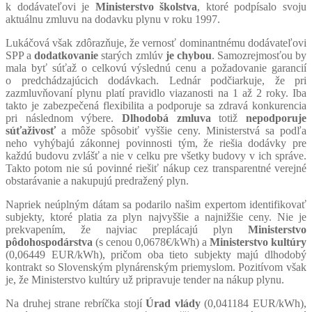
k dodávateľovi je
Ministerstvo školstva
, ktoré podpísalo svoju
aktuálnu zmluvu na dodavku plynu v roku 1997.
Lukáčová však zdôrazňuje, že vernosť dominantnému dodávateľovi
SPP a
dodatkovanie
starých zmlúv
je chybou
. Samozrejmosťou by
mala byť súťaž o celkovú výslednú cenu a požadovanie garancií
o predchádzajúcich dodávkach. Lednár podčiarkuje, že pri
zazmluvňovaní plynu platí pravidlo viazanosti na 1 až 2 roky. Iba
takto je zabezpečená flexibilita a podporuje sa zdravá konkurencia
pri následnom výbere.
Dlhodobá zmluva
totiž
nepodporuje
súťaživosť
a môže spôsobiť vyššie ceny. Ministerstvá sa podľa
neho vyhýbajú zákonnej povinnosti tým, že riešia dodávky pre
každú budovu zvlášť a nie v celku pre všetky budovy v ich správe.
Takto potom nie sú povinné riešiť nákup cez transparentné verejné
obstarávanie a nakupujú predražený plyn.
Napriek neúplným dátam sa podarilo našim expertom identifikovať
subjekty, ktoré platia za plyn najvyššie a najnižšie ceny. Nie je
prekvapením, že najviac preplácajú plyn
Ministerstvo
pôdohospodárstva
(s cenou 0,0678€/kWh)
a
Ministerstvo kultúry
(0,06449 EUR/kWh), pričom oba tieto subjekty majú dlhodobý
kontrakt so Slovenským plynárenským priemyslom. Pozitívom však
je, že Ministerstvo kultúry už pripravuje tender na nákup plynu.
Na druhej strane rebríčka stojí
Úrad vlády
(0,041184 EUR/kWh),