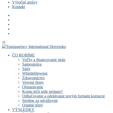
Výročné správy
Kontakt
sk
ČO ROBÍME
Voľby a financovanie strán
Samospráva
Súdy
Whistleblowing
Zdravotníctvo
Verejné firmy
Obstarávanie
Komu tečú naše peniaze?
Odhaľovanie a odolávanie novým formám korupcie
Stojíme za odvážnymi
Ostatné témy
VÝSLEDKY