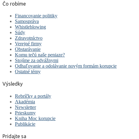
Čo robíme
Financovanie politiky
Samospráva
Whistleblowing
Súdy
Zdravotníctvo
Verejné firmy
Obstarávanie
Komu tečú naše peniaze?
Stojíme za odvážnymi
Odhaľovanie a odolávanie novým formám korupcie
Ostatné témy
Výsledky
Rebríčky a portály
Akadémia
Newsletter
Prieskumy
Kniha Moc korupcie
Publikácie
Pridajte sa