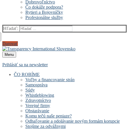
Dobrovoľníctvo
Čo dokáže podpora?
Rytieri a Bojovníčky
Profesionálne služby
Hľadať:
Darovať
Menu
Prihlásiť sa na newsletter
ČO ROBÍME
Voľby a financovanie strán
Samospráva
Súdy
Whistleblowing
Zdravotníctvo
Verejné firmy
Obstarávanie
Komu tečú naše peniaze?
Odhaľovanie a odolávanie novým formám korupcie
Stojíme za odvážnymi