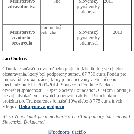
Ministerstvo
Nie
Slovenský
2011
zdravotníctva
plynárenský
priemysel
Podlimitná
Ministerstvo
Slovenský
2013
zákazka
životného
plynárenský
prostredia
priemysel
Ján Ondruš
Článok je súčasťou dvojročného projektu Monitoring verejného
obstarávania, ktorý bol podporený sumou 87 750 eur z Fondu pre
mimovládne organizácie, ktorý je financovaný z Finančného
mechanizmu EHP 2009-2014. Správcom Fondu je Nadácia
otvorenej spoločnosti – Open Society Foundation. Cieľom Fondu je
rozvoj advokačných a watch-dogových aktivít. Podmienkou
projektu pre Transparency je nájsť 10% alebo 8 775 eur z iných
zdrojov.
Ďakujeme za podporu
.
Ak sa Vám článok páčil, podporte prácu Tansparency International
Slovensko. Ďakujeme!