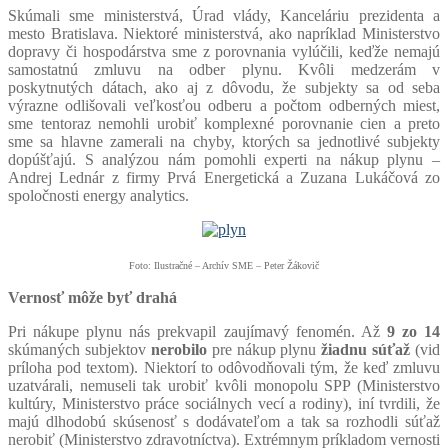
Skúmali sme ministerstvá, Úrad vlády, Kanceláriu prezidenta a
mesto Bratislava. Niektoré ministerstvá, ako napríklad Ministerstvo
dopravy či hospodárstva sme z porovnania vylúčili, keďže nemajú
samostatnú zmluvu na odber plynu. Kvôli medzerám v
poskytnutých dátach, ako aj z dôvodu, že subjekty sa od seba
výrazne odlišovali veľkosťou odberu a počtom odberných miest,
sme tentoraz nemohli urobiť komplexné porovnanie cien a preto
sme sa hlavne zamerali na chyby, ktorých sa jednotlivé subjekty
dopúšťajú. S analýzou nám pomohli experti na nákup plynu –
Andrej Lednár z firmy Prvá Energetická a Zuzana Lukáčová zo
spoločnosti energy analytics.
Foto: Ilustračné – Archív SME – Peter Žákovič
Vernosť môže byť drahá
Pri nákupe plynu nás prekvapil zaujímavý fenomén. Až
9 zo 14
skúmaných subjektov
nerobilo
pre nákup plynu
žiadnu súťaž
(vid
príloha pod textom). Niektorí to odôvodňovali tým, že keď zmluvu
uzatvárali, nemuseli tak urobiť kvôli monopolu SPP (Ministerstvo
kultúry, Ministerstvo práce sociálnych vecí a rodiny), iní tvrdili, že
majú dlhodobú skúsenosť s dodávateľom a tak sa rozhodli súťaž
nerobiť (Ministerstvo zdravotníctva). Extrémnym príkladom vernosti