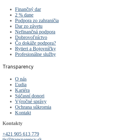
Finančný dar
2 % dane
Podpora zo zahraničia
Dar zo závetu
Nefinančná podpora
Dobrovoľníctvo
Čo dokáže podpora?
Rytieri a Bojovníčky
Profesionálne služby
Transparency
O nás
Ľudia
Kariéra
Súčasní donori
Výročné správy
Ochrana súkromia
Kontakt
Kontakty
+421 905 613 779
tis@transparency.sk