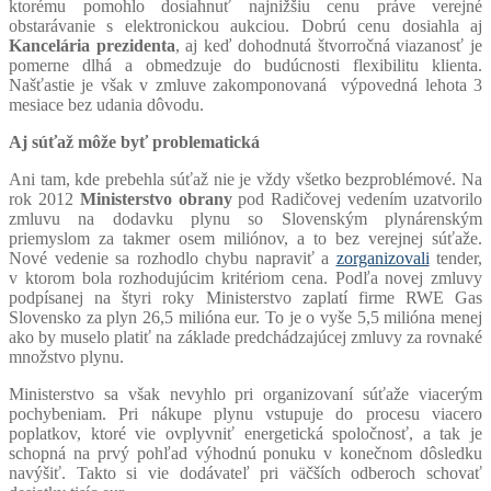
ktorému pomohlo dosiahnuť najnižšiu cenu práve verejné
obstarávanie s elektronickou aukciou. Dobrú cenu dosiahla aj
Kancelária prezidenta
, aj keď dohodnutá štvorročná viazanosť je
pomerne dlhá a obmedzuje do budúcnosti flexibilitu klienta.
Našťastie je však v zmluve zakomponovaná výpovedná lehota 3
mesiace bez udania dôvodu.
Aj súťaž môže byť problematická
Ani tam, kde prebehla súťaž nie je vždy všetko bezproblémové. Na
rok 2012
Ministerstvo obrany
pod Radičovej vedením uzatvorilo
zmluvu na dodavku plynu so Slovenským plynárenským
priemyslom za takmer osem miliónov, a to bez verejnej súťaže.
Nové vedenie sa rozhodlo chybu napraviť a
zorganizovali
tender,
v ktorom bola rozhodujúcim kritériom cena. Podľa novej zmluvy
podpísanej na štyri roky Ministerstvo zaplatí firme RWE Gas
Slovensko za plyn 26,5 milióna eur. To je o vyše 5,5 milióna menej
ako by muselo platiť na základe predchádzajúcej zmluvy za rovnaké
množstvo plynu.
Ministerstvo sa však nevyhlo pri organizovaní súťaže viacerým
pochybeniam. Pri nákupe plynu vstupuje do procesu viacero
poplatkov, ktoré vie ovplyvniť energetická spoločnosť, a tak je
schopná na prvý pohľad výhodnú ponuku v konečnom dôsledku
navýšiť. Takto si vie dodávateľ pri väčších odberoch schovať