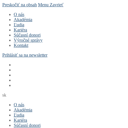
Preskočiť na obsah
Menu
Zavrieť
O nás
Akadémia
Ľudia
Kariéra
Súčasní donori
Výročné správy
Kontakt
Prihlásiť sa na newsletter
sk
O nás
Akadémia
Ľudia
Kariéra
Súčasní donori