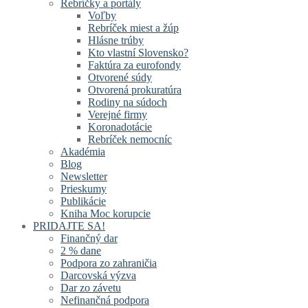
Rebríčky a portály
Voľby
Rebríček miest a žúp
Hlásne trúby
Kto vlastní Slovensko?
Faktúra za eurofondy
Otvorené súdy
Otvorená prokuratúra
Rodiny na súdoch
Verejné firmy
Koronadotácie
Rebríček nemocníc
Akadémia
Blog
Newsletter
Prieskumy
Publikácie
Kniha Moc korupcie
PRIDAJTE SA!
Finančný dar
2 % dane
Podpora zo zahraničia
Darcovská výzva
Dar zo závetu
Nefinančná podpora