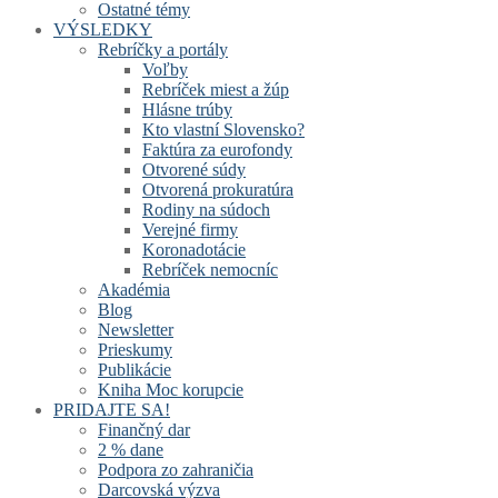
Ostatné témy
VÝSLEDKY
Rebríčky a portály
Voľby
Rebríček miest a žúp
Hlásne trúby
Kto vlastní Slovensko?
Faktúra za eurofondy
Otvorené súdy
Otvorená prokuratúra
Rodiny na súdoch
Verejné firmy
Koronadotácie
Rebríček nemocníc
Akadémia
Blog
Newsletter
Prieskumy
Publikácie
Kniha Moc korupcie
PRIDAJTE SA!
Finančný dar
2 % dane
Podpora zo zahraničia
Darcovská výzva