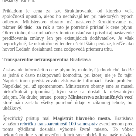
desiatky tisíc eur.
Príkladom je cena za tzv. štruktúrovanie, od ktorého veľa
spoločností upustilo, alebo ho nechávajú len pri niektorých typoch
odberov. Ministerstvo obrany má nastavené štruktúrovanie na
takmer
60 tisíc za rok
a toto je potrebné prirátať k cene plynu.
Okrem toho, diskriminačne v tomto obstarávaní pôsobí aj nastavenie
predlžovania zmluvy len pre existujúcich dodávateľov. Je však
nepochybné, že uskutočnený tender ušetril štátu peniaze, keďže ako
hovorí Lednár, dosiahnutá cena zodpovedá priemeru trhu.
Transparentne netransparentná Bratislava
Získavanie informácií o cene plynu by malo byť jednoduché, keďže
sa jedná o často nakupovanú komoditu, pri ktorej nie je čo tajiť.
Napriek tomu predstavovalo získavanie informácií často problém.
Napríklad pri, už spomenutom, Ministerstve obrany sme sa museli
niekoľkokrát pripomínať, kým sme sa dostali k relevantným
údajom. Na druhej strane, postup
Ministerstva zahraničných vecí
,
ktoré nám zaslalo všetky potrebné údaje v zákonnej lehote, bol
ukážkový.
Špecifický prístup mal
Magistrát hlavného mesta
. Bratislava
v našom
rebríčku transparentnosti 100 samospráv
zverejnenom pred
troma týždňami dosiahla výborné štvrté miesto. To vôbec
nekorešponduje s odpoveďou, ktorú sme obdržali na naše otázky.