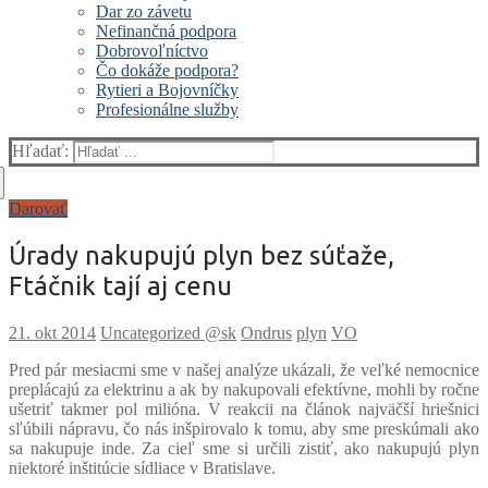
Dar zo závetu
Nefinančná podpora
Dobrovoľníctvo
Čo dokáže podpora?
Rytieri a Bojovníčky
Profesionálne služby
Hľadať:
Darovať
Úrady nakupujú plyn bez súťaže,
Ftáčnik tají aj cenu
Uncategorized @sk
Ondrus
plyn
VO
Pred pár mesiacmi sme v našej analýze ukázali, že veľké nemocnice
preplácajú za elektrinu a ak by nakupovali efektívne, mohli by ročne
ušetriť takmer pol milióna. V reakcii na článok najväčší hriešnici
sľúbili nápravu, čo nás inšpirovalo k tomu, aby sme preskúmali ako
sa nakupuje inde. Za cieľ sme si určili zistiť, ako nakupujú plyn
niektoré inštitúcie sídliace v Bratislave.