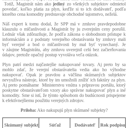
Totiž, Magistrát nám ako
jediný
zo všetkých subjektov odmietol
povedať, koľko platia za plyn, keďže si to ich dodávateľ, podľa
ktorého cena komodity predstavuje obchodné tajomstvo, neželá.
Náš expert k tomu dodal, že SPP má v zmluve pravdepodobne
klauzulu o mlčanlivosti a Magistrát by ju zverejním ceny porušil.
Lednár však zdôrazňuje, že podľa zákona o slobodnom prístupe k
informáciám a z podstaty verejného obstarávania by zmluvy mali
byť verejné a bod o mlčanlivosti by mal byť vynechaný. Je
v záujme Magistrátu, aby zmluvu uverejnil celú bez začierňovania
údajov, pretože opačný postup vyvoláva veľa otázok.
Plyn patrí medzi najčastejšie nakupované tovary. Aj preto by sa
mohlo zdať, že verejní obstarávatelia vedia ako ho výhodne
nakupovať. Opak je pravdou a väčšina skúmaných subjektov
nevyužíva nástroje, ktoré by im umožnili znížiť ich faktúry za plyn.
Aj preto pomáhame Ministerstvu vnútra s prípravou portálu, ktorý
poskytne obstarávateľom vzory ako správne nakupovať plyn a iné
komodity. Sme si istí, že týmto spôsobom do budúcnosti prispejeme
k efektívnejšiemu použitiu verejných zdrojov.
Príloha:
Ako nakupujú plyn skúmané subjekty?
Skúmaný subjekt
Súťaž
Dodávateľ
Rok podpisu