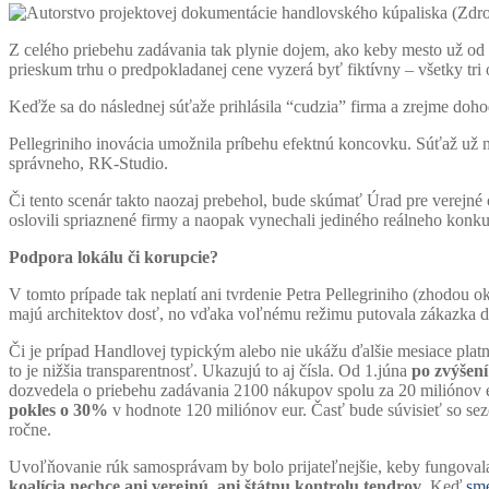
Z celého priebehu zadávania tak plynie dojem, ako keby mesto už od 
prieskum trhu o predpokladanej cene vyzerá byť fiktívny – všetky tri
Keďže sa do následnej súťaže prihlásila “cudzia” firma a zrejme doh
Pellegriniho inovácia umožnila príbehu efektnú koncovku. Súťaž už ne
správneho, RK-Studio.
Či tento scenár takto naozaj prebehol, bude skúmať Úrad pre verejné
oslovili spriaznené firmy a naopak vynechali jediného reálneho konku
Podpora lokálu či korupcie?
V tomto prípade tak neplatí ani tvrdenie Petra Pellegriniho (zhodou o
majú architektov dosť, no vďaka voľnému režimu putovala zákazka d
Či je prípad Handlovej typickým alebo nie ukážu ďalšie mesiace plat
to je nižšia transparentnosť. Ukazujú to aj čísla. Od 1.júna
po zvýšení
dozvedela o priebehu zadávania 2100 nákupov spolu za 20 miliónov 
pokles o 30%
v hodnote 120 miliónov eur. Časť bude súvisieť so s
ročne.
Uvoľňovanie rúk samosprávam by bolo prijateľnejšie, keby fungovala 
koalícia nechce ani verejnú, ani štátnu kontrolu tendrov
. Keď
sme