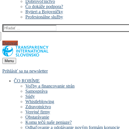
Dobrovoľníctvo
Čo dokáže podpora?
Rytieri a Bojovníčky
Profesionálne služby
Hľadať:
Darovať
Menu
Prihlásiť sa na newsletter
ČO ROBÍME
Voľby a financovanie strán
Samospráva
Súdy
Whistleblowing
Zdravotníctvo
Verejné firmy
Obstarávanie
Komu tečú naše peniaze?
Odhaľovanie a odolávanie novým formám korupcie