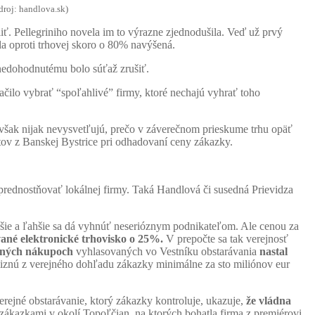
roj: handlova.sk)
ť. Pellegriniho novela im to výrazne zjednodušila. Veď už prvý
la oproti trhovej skoro o 80% navýšená.
 nedohodnutému bolo súťaž zrušiť.
ačilo vybrať “spoľahlivé” firmy, ktoré nechajú vyhrať toho
 však nijak nevysvetľujú, prečo v záverečnom prieskume trhu opäť
ktov z Banskej Bystrice pri odhadovaní ceny zákazky.
uprednostňovať lokálnej firmy. Taká Handlová či susedná Prievidza
jšie a ľahšie sa dá vyhnúť neserióznym podnikateľom. Ale cenou za
vané elektronické trhovisko o 25%.
V prepočte sa tak verejnosť
ežných nákupoch
vyhlasovaných vo Vestníku obstarávania
nastal
nú z verejného dohľadu zákazky minimálne za sto miliónov eur
rejné obstarávanie, ktorý zákazky kontroluje, ukazuje,
že vládna
ákazkami v okolí Topoľčian, na ktorých bohatla firma z premiérovi