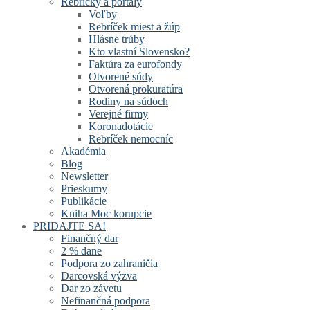
Rebríčky a portály
Voľby
Rebríček miest a žúp
Hlásne trúby
Kto vlastní Slovensko?
Faktúra za eurofondy
Otvorené súdy
Otvorená prokuratúra
Rodiny na súdoch
Verejné firmy
Koronadotácie
Rebríček nemocníc
Akadémia
Blog
Newsletter
Prieskumy
Publikácie
Kniha Moc korupcie
PRIDAJTE SA!
Finančný dar
2 % dane
Podpora zo zahraničia
Darcovská výzva
Dar zo závetu
Nefinančná podpora