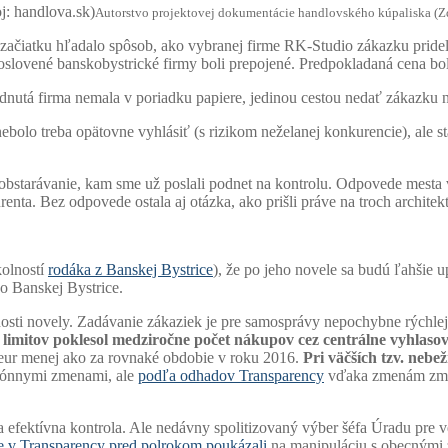
Autorstvo projektovej dokumentácie handlovského kúpaliska (Zd
začiatku hľadalo spôsob, ako vybranej firme RK-Studio zákazku prideli
 oslovené banskobystrické firmy boli prepojené. Predpokladaná cena bo
odnutá firma nemala v poriadku papiere, jedinou cestou nedať zákazku
bolo treba opätovne vyhlásiť (s rizikom neželanej konkurencie), ale st
 obstarávanie, kam sme už poslali podnet na kontrolu. Odpovede mesta
renta. Bez odpovede ostala aj otázka, ako prišli práve na troch archite
kolností
rodáka z Banskej Bystrice
), že po jeho novele sa budú ľahšie 
o Banskej Bystrice.
nosti novely. Zadávanie zákaziek je pre samosprávy nepochybne rýchle
 limitov poklesol medziročne počet nákupov cez centrálne vyhlaso
eur menej ako za rovnaké obdobie v roku 2016.
Pri väčších tzv. neb
ezónnymi zmenami, ale
podľa odhadov Transparency
vďaka zmenám zmiz
efektívna kontrola. Ale nedávny spolitizovaný výber šéfa Úradu pre ve
 v Transparency pred polrokom poukázali
na manipuláciu s obecnými z