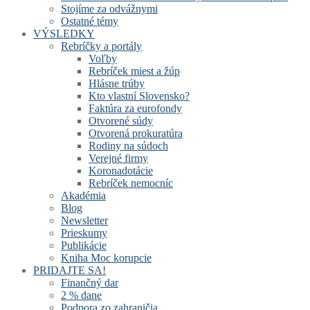
Stojíme za odvážnymi
Ostatné témy
VÝSLEDKY
Rebríčky a portály
Voľby
Rebríček miest a žúp
Hlásne trúby
Kto vlastní Slovensko?
Faktúra za eurofondy
Otvorené súdy
Otvorená prokuratúra
Rodiny na súdoch
Verejné firmy
Koronadotácie
Rebríček nemocníc
Akadémia
Blog
Newsletter
Prieskumy
Publikácie
Kniha Moc korupcie
PRIDAJTE SA!
Finančný dar
2 % dane
Podpora zo zahraničia