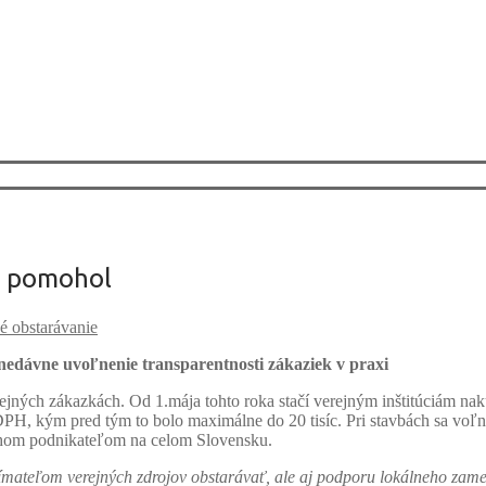
e pomohol
é obstarávanie
nedávne uvoľnenie transparentnosti zákaziek v praxi
ejných zákazkách. Od 1.mája tohto roka stačí verejným inštitúciám na
DPH, kým pred tým to bolo maximálne do 20 tisíc. Pri stavbách sa voľnos
ihom podnikateľom na celom Slovensku.
jímateľom verejných zdrojov obstarávať, ale aj podporu lokálneho zam