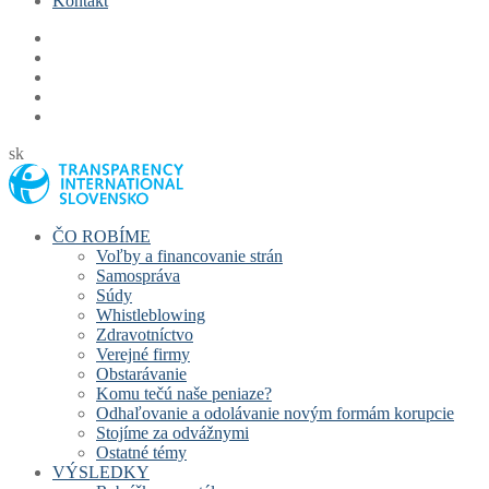
Kontakt
sk
ČO ROBÍME
Voľby a financovanie strán
Samospráva
Súdy
Whistleblowing
Zdravotníctvo
Verejné firmy
Obstarávanie
Komu tečú naše peniaze?
Odhaľovanie a odolávanie novým formám korupcie
Stojíme za odvážnymi
Ostatné témy
VÝSLEDKY