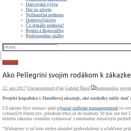
Darcovská výzva
Dar zo závetu
Nefinančná podpora
Dobrovoľníctvo
Čo dokáže podpora?
Rytieri a Bojovníčky
Profesionálne služby
Hľadať:
Darovať
Ako Pellegrini svojim rodákom k zákazk
Uncategorized @sk
Gabriel Šípoš
Samospráva
verejn
Projekt kúpaliska v Handlovej ukazuje, aké následky môže mať 
Už takmer štyri mesiace platí
výrazné zníženie transparentnosti
vo ver
vybraných firiem (tzv. prieskum trhu) až do hodnoty 50 tisíc eur bez 
netreba zákazku centrálne vyhlasovať s minimálne mesačným predst
“S
ľubujeme si od toho nielen zásadné zjednodušenie a uľahčenie pri