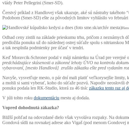
vlády Peter Pellegrini (Smer-SD).
Čerstvý príklad z Handlovej však ukazuje, aké sú nástrahy takéhoto
Podobom (Smer-SD) ešte za pôvodných limitov vyhlásilo vo február
Hand
Odhad ceny zistili na základe prieskumu trhu, pričom z neznámych dô
predložila ponuku už do následnej ostrej súťaže spolu s nitrianskou Mo
a tak nesplnila podmienky pre účasť v tendri.
Keď Moravcik-Schroner podal v máji námietku na Úrad pre verejné obs
predchádzajúce skúsenosti a zákonné lehoty ÚVO na kontrolu dokume
vybavovaní, [mesto Handlová] zrušilo zákazku ešte pred vydaním r
Navyše, vysvetľuje mesto, o pár dní mali platiť veľkorysejšie limity
a mohli si sami vyberať, koho do súťaže pozvú. Napodiv neoslovili dv
ponuku podala len RK-Studio, ktorá za 46 tisíc
zákazku tento raz aj d
V júli tohto roku
dokumentáciu
mestu aj dodala.
Vopred dohodnutá zákazka?
Bližší pohľad na odovzdané dielo však vyvoláva rozpaky. Na dokument
Gondová sídli na rovnakej adrese ako Vigaš (pod menom Gondovej 