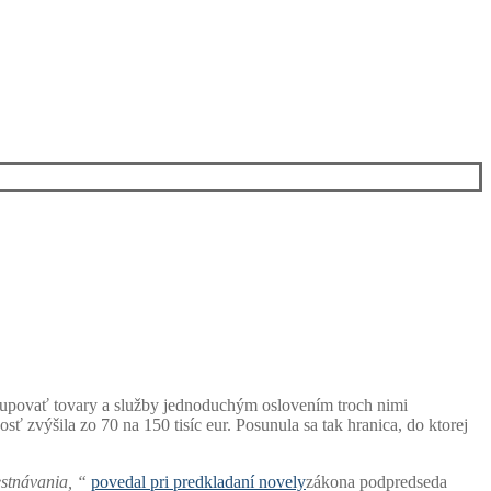
kupovať tovary a služby jednoduchým oslovením troch nimi
ť zvýšila zo 70 na 150 tisíc eur. Posunula sa tak hranica, do ktorej
estnávania, “
povedal pri predkladaní novely
zákona podpredseda