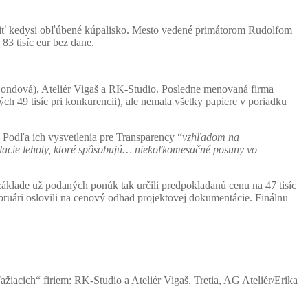
voriť kedysi obľúbené kúpalisko. Mesto vedené primátorom Rudolfom
83 tisíc eur bez dane.
 Gondová), Ateliér Vigaš a RK-Studio. Posledne menovaná firma
ých 49 tisíc pri konkurencii), ale nemala všetky papiere v poriadku
 Podľa ich vysvetlenia pre Transparency “
vzhľadom na
olacie lehoty, ktoré spôsobujú… niekoľkomesačné posuny vo
 základe už podaných ponúk tak určili predpokladanú cenu na 47 tisíc
ebruári oslovili na cenový odhad projektovej dokumentácie. Finálnu
iacich“ firiem: RK-Studio a Ateliér Vigaš. Tretia, AG Ateliér/Erika