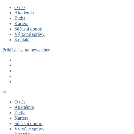
Preskočiť
Menu
Zavrieť
O nás
na
Akadémia
obsah
Ľudia
Kariéra
Súčasní donori
Výročné správy
Kontakt
Prihlásiť sa na newsletter
sk
O nás
Akadémia
Ľudia
Kariéra
Súčasní donori
Výročné správy