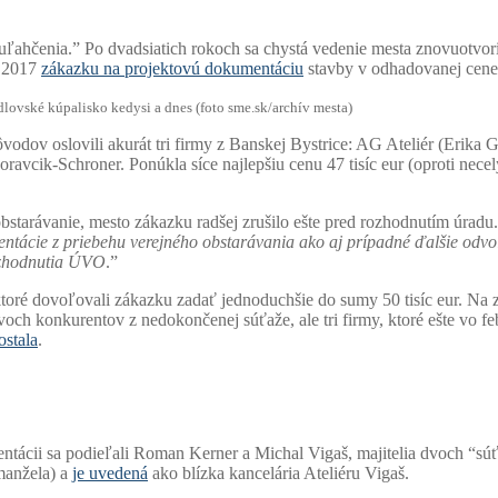
 “uľahčenia.” Po dvadsiatich rokoch sa chystá vedenie mesta znovuot
i 2017
zákazku na projektovú dokumentáciu
stavby v odhadovanej cene 
lovské kúpalisko kedysi a dnes (foto sme.sk/archív mesta)
vodov oslovili akurát tri firmy z Banskej Bystrice: AG Ateliér (Erika
ravcik-Schroner. Ponúkla síce najlepšiu cenu 47 tisíc eur (oproti necel
tarávanie, mesto zákazku radšej zrušilo ešte pred rozhodnutím úradu.
ntácie z priebehu verejného obstarávania ako aj prípadné ďalšie odv
ozhodnutia ÚVO
.”
, ktoré dovoľovali zákazku zadať jednoduchšie do sumy 50 tisíc eur. Na
och konkurentov z nedokončenej súťaže, ale tri firmy, ktoré ešte vo f
ostala
.
ácii sa podieľali Roman Kerner a Michal Vigaš, majitelia dvoch “súťaž
manžela) a
je uvedená
ako blízka kancelária Ateliéru Vigaš.