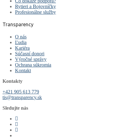
Čo dokáže podpora?
Rytieri a Bojovníčky
Profesionálne služby
Transparency
O nás
Ľudia
Kariéra
Súčasní donori
Výročné správy
Ochrana súkromia
Kontakt
Kontakty
+421 905 613 779
tis@transparency.sk
Sledujte nás