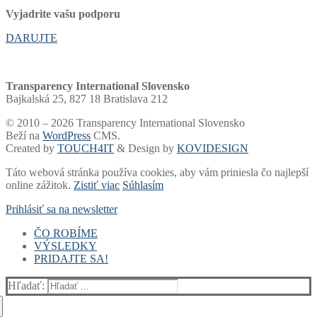
Vyjadrite vašu podporu
DARUJTE
Transparency International Slovensko
Bajkalská 25, 827 18 Bratislava 212
© 2010 – 2026 Transparency International Slovensko
Beží na
WordPress
CMS.
Created by
TOUCH4IT
& Design by
KOVIDESIGN
Táto webová stránka používa cookies, aby vám priniesla čo najlepší
online zážitok.
Zistiť viac
Súhlasím
Prihlásiť sa na newsletter
ČO ROBÍME
VÝSLEDKY
Voľby a financovanie strán
PRIDAJTE SA!
Samospráva
Rebríčky a portály
Súdy
Akadémia
Finančný dar
Voľby
Whistleblowing
Blog
2 % dane
Rebríček miest a žúp
Hľadať:
Zdravotníctvo
Newsletter
Podpora zo zahraničia
Hlásne trúby
Verejné firmy
Prieskumy
Darcovská výzva
Kto vlastní Slovensko?