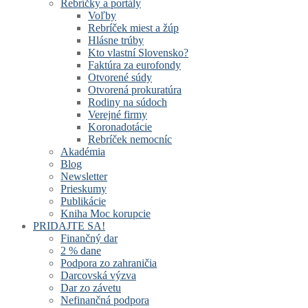
Rebríčky a portály
Voľby
Rebríček miest a žúp
Hlásne trúby
Kto vlastní Slovensko?
Faktúra za eurofondy
Otvorené súdy
Otvorená prokuratúra
Rodiny na súdoch
Verejné firmy
Koronadotácie
Rebríček nemocníc
Akadémia
Blog
Newsletter
Prieskumy
Publikácie
Kniha Moc korupcie
PRIDAJTE SA!
Finančný dar
2 % dane
Podpora zo zahraničia
Darcovská výzva
Dar zo závetu
Nefinančná podpora