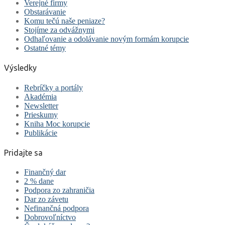
Verejné firmy
Obstarávanie
Komu tečú naše peniaze?
Stojíme za odvážnymi
Odhaľovanie a odolávanie novým formám korupcie
Ostatné témy
Výsledky
Rebríčky a portály
Akadémia
Newsletter
Prieskumy
Kniha Moc korupcie
Publikácie
Pridajte sa
Finančný dar
2 % dane
Podpora zo zahraničia
Dar zo závetu
Nefinančná podpora
Dobrovoľníctvo