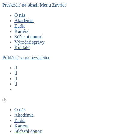
Preskočiť na obsah
Menu
Zavrieť
O nás
Akadémia
Ľudia
Kariéra
Súčasní donori
Výročné správy
Kontakt
Prihlásiť sa na newsletter
sk
O nás
Akadémia
Ľudia
Kariéra
Súčasní donori