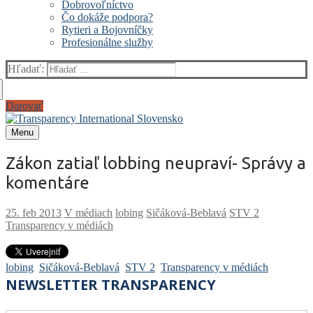
Dobrovoľníctvo
Čo dokáže podpora?
Rytieri a Bojovníčky
Profesionálne služby
Hľadať:
Darovať
Menu
Zákon zatiaľ lobbing neupraví- Správy a
komentáre
V médiach
lobing
Sičáková-Beblavá
STV 2
Transparency v médiách
lobing
Sičáková-Beblavá
STV 2
Transparency v médiách