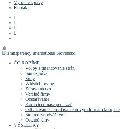
Výročné správy
Kontakt
sk
ČO ROBÍME
Voľby a financovanie strán
Samospráva
Súdy
Whistleblowing
Zdravotníctvo
Verejné firmy
Obstarávanie
Komu tečú naše peniaze?
Odhaľovanie a odolávanie novým formám korupcie
Stojíme za odvážnymi
Ostatné témy
VÝSLEDKY