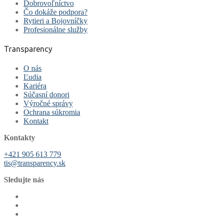
Dobrovoľníctvo
Čo dokáže podpora?
Rytieri a Bojovníčky
Profesionálne služby
Transparency
O nás
Ľudia
Kariéra
Súčasní donori
Výročné správy
Ochrana súkromia
Kontakt
Kontakty
+421 905 613 779
tis@transparency.sk
Sledujte nás