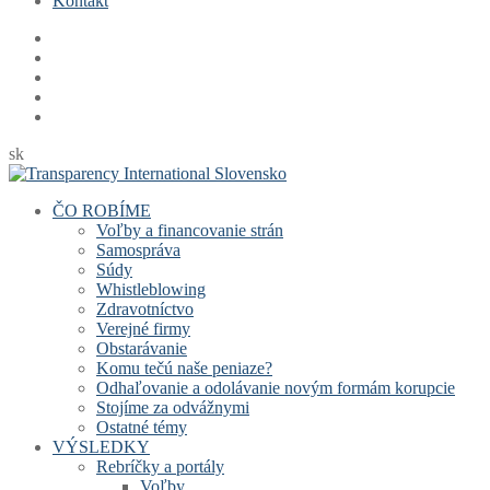
Kontakt
sk
ČO ROBÍME
Voľby a financovanie strán
Samospráva
Súdy
Whistleblowing
Zdravotníctvo
Verejné firmy
Obstarávanie
Komu tečú naše peniaze?
Odhaľovanie a odolávanie novým formám korupcie
Stojíme za odvážnymi
Ostatné témy
VÝSLEDKY
Rebríčky a portály
Voľby