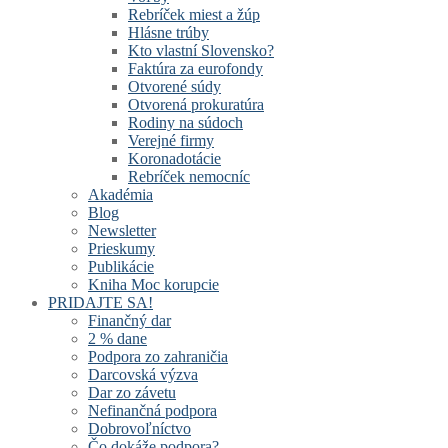
Rebríček miest a žúp
Hlásne trúby
Kto vlastní Slovensko?
Faktúra za eurofondy
Otvorené súdy
Otvorená prokuratúra
Rodiny na súdoch
Verejné firmy
Koronadotácie
Rebríček nemocníc
Akadémia
Blog
Newsletter
Prieskumy
Publikácie
Kniha Moc korupcie
PRIDAJTE SA!
Finančný dar
2 % dane
Podpora zo zahraničia
Darcovská výzva
Dar zo závetu
Nefinančná podpora
Dobrovoľníctvo
Čo dokáže podpora?