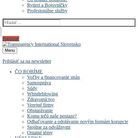
Rytieri a Bojovníčky
Profesionálne služby
Hľadať:
Darovať
Menu
Prihlásiť sa na newsletter
ČO ROBÍME
Voľby a financovanie strán
Samospráva
Súdy
Whistleblowing
Zdravotníctvo
Verejné firmy
Obstarávanie
Komu tečú naše peniaze?
Odhaľovanie a odolávanie novým formám korupcie
Stojíme za odvážnymi
Ostatné témy