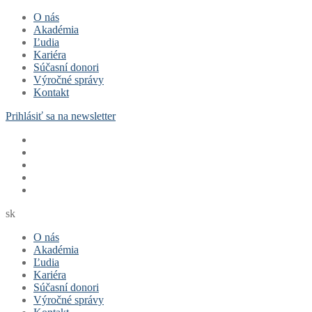
Preskočiť
Menu
Zavrieť
O nás
na
Akadémia
obsah
Ľudia
Kariéra
Súčasní donori
Výročné správy
Kontakt
Prihlásiť sa na newsletter
sk
O nás
Akadémia
Ľudia
Kariéra
Súčasní donori
Výročné správy