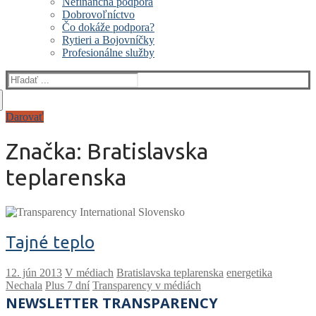
Nefinančná podpora
Dobrovoľníctvo
Čo dokáže podpora?
Rytieri a Bojovníčky
Profesionálne služby
Hľadať:
Darovať
Značka:
Bratislavska
teplarenska
Tajné teplo
V médiach
Bratislavska teplarenska
energetika
Nechala
Plus 7 dní
Transparency v médiách