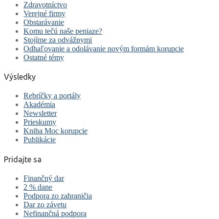
Zdravotníctvo
Verejné firmy
Obstarávanie
Komu tečú naše peniaze?
Stojíme za odvážnymi
Odhaľovanie a odolávanie novým formám korupcie
Ostatné témy
Výsledky
Rebríčky a portály
Akadémia
Newsletter
Prieskumy
Kniha Moc korupcie
Publikácie
Pridajte sa
Finančný dar
2 % dane
Podpora zo zahraničia
Dar zo závetu
Nefinančná podpora