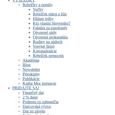
VÝSLEDKY
Rebríčky a portály
Voľby
Rebríček miest a žúp
Hlásne trúby
Kto vlastní Slovensko?
Faktúra za eurofondy
Otvorené súdy
Otvorená prokuratúra
Rodiny na súdoch
Verejné firmy
Koronadotácie
Rebríček nemocníc
Akadémia
Blog
Newsletter
Prieskumy
Publikácie
Kniha Moc korupcie
PRIDAJTE SA!
Finančný dar
2 % dane
Podpora zo zahraničia
Darcovská výzva
Dar zo závetu