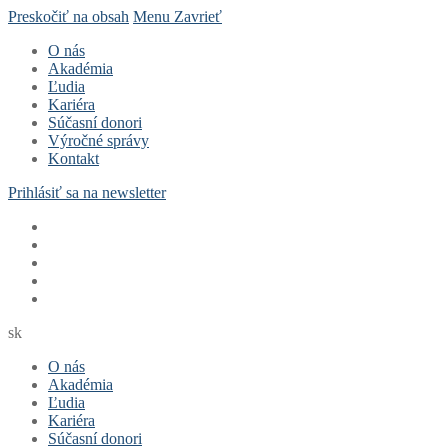
Preskočiť na obsah
Menu
Zavrieť
O nás
Akadémia
Ľudia
Kariéra
Súčasní donori
Výročné správy
Kontakt
Prihlásiť sa na newsletter
sk
O nás
Akadémia
Ľudia
Kariéra
Súčasní donori