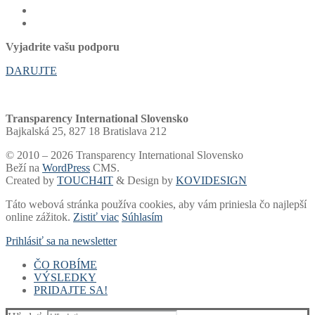
Vyjadrite vašu podporu
DARUJTE
Transparency International Slovensko
Bajkalská 25, 827 18 Bratislava 212
© 2010 – 2026 Transparency International Slovensko
Beží na
WordPress
CMS.
Created by
TOUCH4IT
& Design by
KOVIDESIGN
Táto webová stránka používa cookies, aby vám priniesla čo najlepší
online zážitok.
Zistiť viac
Súhlasím
Prihlásiť sa na newsletter
ČO ROBÍME
VÝSLEDKY
Voľby a financovanie strán
PRIDAJTE SA!
Samospráva
Rebríčky a portály
Súdy
Akadémia
Finančný dar
Voľby