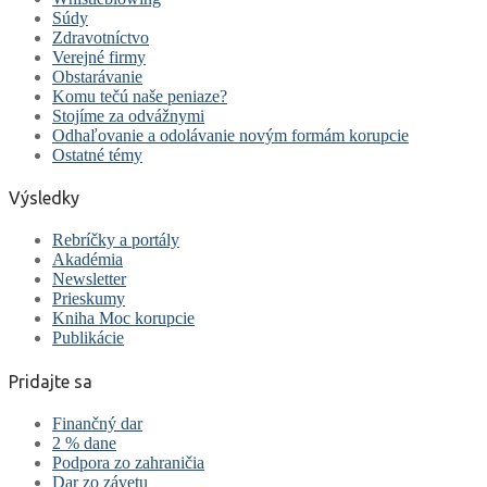
Súdy
Zdravotníctvo
Verejné firmy
Obstarávanie
Komu tečú naše peniaze?
Stojíme za odvážnymi
Odhaľovanie a odolávanie novým formám korupcie
Ostatné témy
Výsledky
Rebríčky a portály
Akadémia
Newsletter
Prieskumy
Kniha Moc korupcie
Publikácie
Pridajte sa
Finančný dar
2 % dane
Podpora zo zahraničia
Dar zo závetu