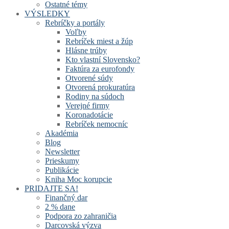
Ostatné témy
VÝSLEDKY
Rebríčky a portály
Voľby
Rebríček miest a žúp
Hlásne trúby
Kto vlastní Slovensko?
Faktúra za eurofondy
Otvorené súdy
Otvorená prokuratúra
Rodiny na súdoch
Verejné firmy
Koronadotácie
Rebríček nemocníc
Akadémia
Blog
Newsletter
Prieskumy
Publikácie
Kniha Moc korupcie
PRIDAJTE SA!
Finančný dar
2 % dane
Podpora zo zahraničia
Darcovská výzva