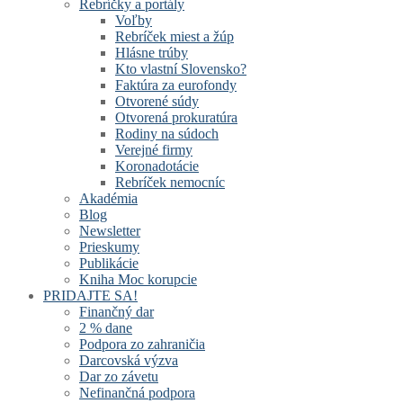
Rebríčky a portály
Voľby
Rebríček miest a žúp
Hlásne trúby
Kto vlastní Slovensko?
Faktúra za eurofondy
Otvorené súdy
Otvorená prokuratúra
Rodiny na súdoch
Verejné firmy
Koronadotácie
Rebríček nemocníc
Akadémia
Blog
Newsletter
Prieskumy
Publikácie
Kniha Moc korupcie
PRIDAJTE SA!
Finančný dar
2 % dane
Podpora zo zahraničia
Darcovská výzva
Dar zo závetu
Nefinančná podpora