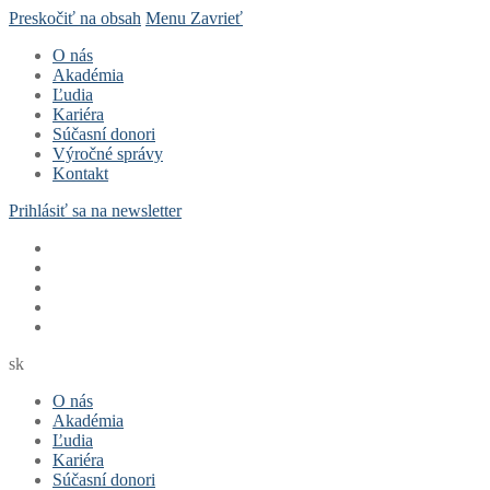
Preskočiť na obsah
Menu
Zavrieť
O nás
Akadémia
Ľudia
Kariéra
Súčasní donori
Výročné správy
Kontakt
Prihlásiť sa na newsletter
sk
O nás
Akadémia
Ľudia
Kariéra
Súčasní donori