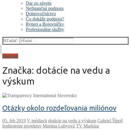
Dar zo závetu
Nefinančná podpora
Dobrovoľníctvo
Čo dokáže podpora?
Rytieri a Bojovníčky
Profesionálne služby
Hľadať:
Darovať
Značka:
dotácie na vedu a
výskum
Otázky okolo rozdeľovania miliónov
V médiach
dotácie na vedu a výskum
Gabriel Šípoš
hodnotenie projektov
Martina Lubyová
TV Markíza