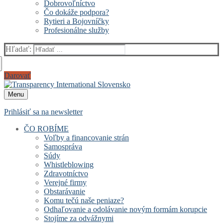
Dobrovoľníctvo
Čo dokáže podpora?
Rytieri a Bojovníčky
Profesionálne služby
Hľadať:
Darovať
Menu
Prihlásiť sa na newsletter
ČO ROBÍME
Voľby a financovanie strán
Samospráva
Súdy
Whistleblowing
Zdravotníctvo
Verejné firmy
Obstarávanie
Komu tečú naše peniaze?
Odhaľovanie a odolávanie novým formám korupcie
Stojíme za odvážnymi