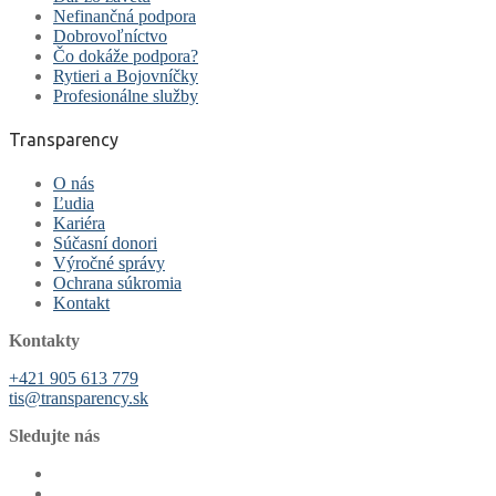
Nefinančná podpora
Dobrovoľníctvo
Čo dokáže podpora?
Rytieri a Bojovníčky
Profesionálne služby
Transparency
O nás
Ľudia
Kariéra
Súčasní donori
Výročné správy
Ochrana súkromia
Kontakt
Kontakty
+421 905 613 779
tis@transparency.sk
Sledujte nás