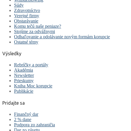
Súdy
Zdravotníctvo
Verejné firmy
Obstarávanie
Komu tečú naše peniaze?
Stojíme za odvážnymi
Odhaľovanie a odolávanie novým formám korupcie
Ostatné témy
Výsledky
Rebríčky a portály
Akadémia
Newsletter
Prieskumy
Kniha Moc korupcie
Publikácie
Pridajte sa
Finančný dar
2 % dane
Podpora zo zahraničia
Dar zo závetu