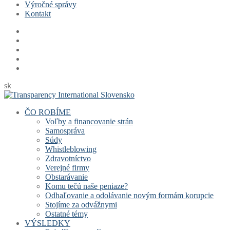
Výročné správy
Kontakt
sk
ČO ROBÍME
Voľby a financovanie strán
Samospráva
Súdy
Whistleblowing
Zdravotníctvo
Verejné firmy
Obstarávanie
Komu tečú naše peniaze?
Odhaľovanie a odolávanie novým formám korupcie
Stojíme za odvážnymi
Ostatné témy
VÝSLEDKY