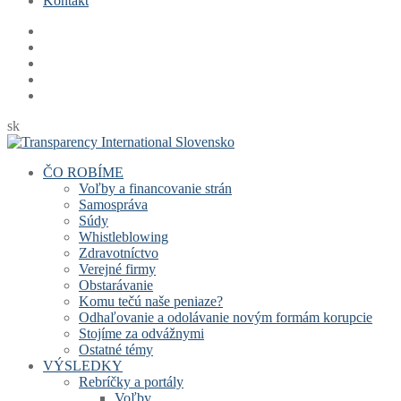
Kontakt
sk
ČO ROBÍME
Voľby a financovanie strán
Samospráva
Súdy
Whistleblowing
Zdravotníctvo
Verejné firmy
Obstarávanie
Komu tečú naše peniaze?
Odhaľovanie a odolávanie novým formám korupcie
Stojíme za odvážnymi
Ostatné témy
VÝSLEDKY
Rebríčky a portály
Voľby