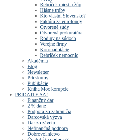
Rebríček miest a žúp
Hlásne trúby
Kto vlastní Slovensko?
Faktúra za eurofondy
Otvorené súdy
Otvorená prokuratúra
Rodiny na súdoch
Verejné firmy
Koronadotácie
Rebríček nemocníc
Akadémia
Blog
Newsletter
Prieskumy
Publikácie
Kniha Moc korupcie
PRIDAJTE SA!
Finančný dar
2 % dane
Podpora zo zahraničia
Darcovská výzva
Dar zo závetu
Nefinančná podpora
Dobrovoľníctvo
Čo dokáže podpora?