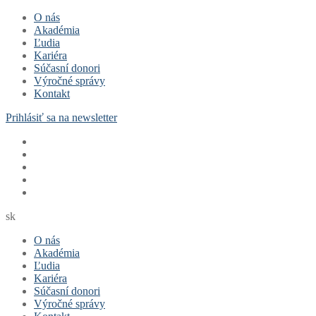
Preskočiť
Menu
Zavrieť
O nás
na
Akadémia
obsah
Ľudia
Kariéra
Súčasní donori
Výročné správy
Kontakt
Prihlásiť sa na newsletter
sk
O nás
Akadémia
Ľudia
Kariéra
Súčasní donori
Výročné správy