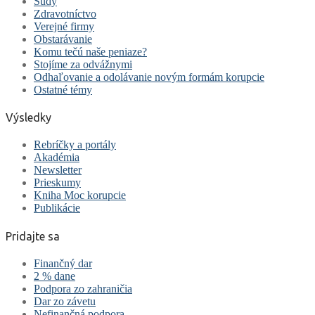
Súdy
Zdravotníctvo
Verejné firmy
Obstarávanie
Komu tečú naše peniaze?
Stojíme za odvážnymi
Odhaľovanie a odolávanie novým formám korupcie
Ostatné témy
Výsledky
Rebríčky a portály
Akadémia
Newsletter
Prieskumy
Kniha Moc korupcie
Publikácie
Pridajte sa
Finančný dar
2 % dane
Podpora zo zahraničia
Dar zo závetu
Nefinančná podpora