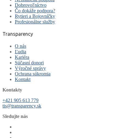
Dobrovoľníctvo
Čo dokáže podpora?
Rytieri a Bojovníčky
Profesionálne služby
Transparency
O nás
Ľudia
Kariéra
Súčasní donori
Výročné správy
Ochrana súkromia
Kontakt
Kontakty
+421 905 613 779
tis@transparency.sk
Sledujte nás