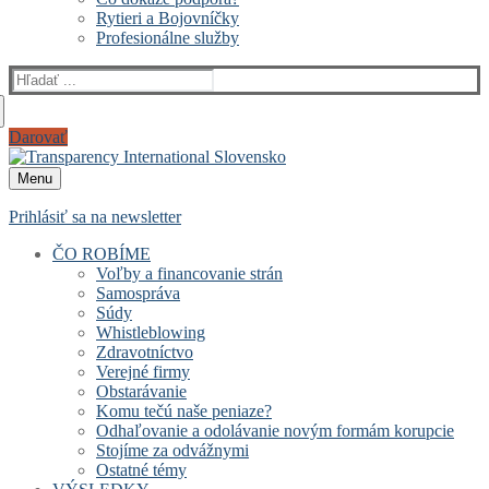
Rytieri a Bojovníčky
Profesionálne služby
Hľadať:
Darovať
Menu
Prihlásiť sa na newsletter
ČO ROBÍME
Voľby a financovanie strán
Samospráva
Súdy
Whistleblowing
Zdravotníctvo
Verejné firmy
Obstarávanie
Komu tečú naše peniaze?
Odhaľovanie a odolávanie novým formám korupcie
Stojíme za odvážnymi
Ostatné témy