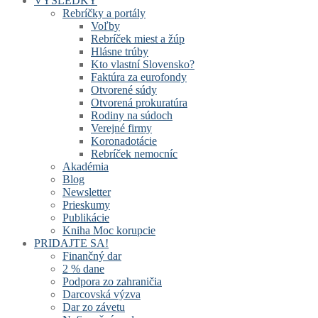
VÝSLEDKY
Rebríčky a portály
Voľby
Rebríček miest a žúp
Hlásne trúby
Kto vlastní Slovensko?
Faktúra za eurofondy
Otvorené súdy
Otvorená prokuratúra
Rodiny na súdoch
Verejné firmy
Koronadotácie
Rebríček nemocníc
Akadémia
Blog
Newsletter
Prieskumy
Publikácie
Kniha Moc korupcie
PRIDAJTE SA!
Finančný dar
2 % dane
Podpora zo zahraničia
Darcovská výzva
Dar zo závetu