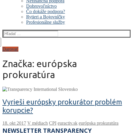
Nefinančná podpora
Dobrovoľníctvo
Čo dokáže podpora?
Rytieri a Bojovníčky
Profesionálne služby
Hľadať:
Darovať
Značka:
európska
prokuratúra
Vyrieši európsky prokurátor problém
korupcie?
V médiach
CPI
euractiv.sk
európska prokuratúra