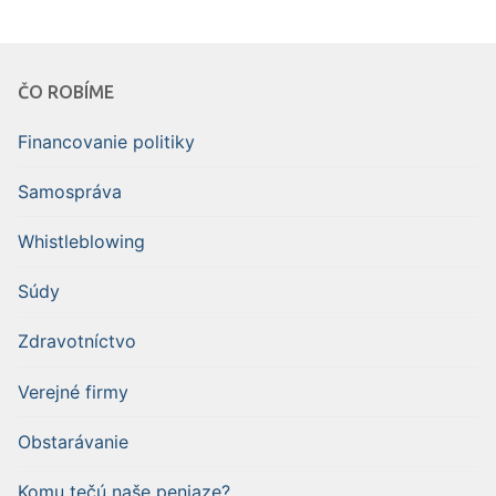
ČO ROBÍME
Financovanie politiky
Samospráva
Whistleblowing
Súdy
Zdravotníctvo
Verejné firmy
Obstarávanie
Komu tečú naše peniaze?