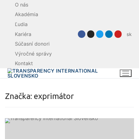
Preskočiť
O nás
na
Akadémia
obsah
Ľudia
Kariéra
sk
Súčasní donori
Výročné správy
Kontakt
Značka:
exprimátor