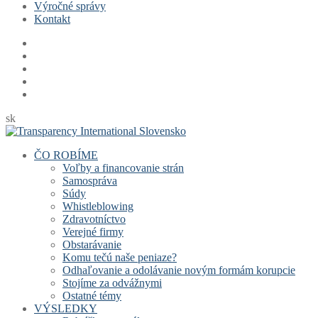
Výročné správy
Kontakt
sk
ČO ROBÍME
Voľby a financovanie strán
Samospráva
Súdy
Whistleblowing
Zdravotníctvo
Verejné firmy
Obstarávanie
Komu tečú naše peniaze?
Odhaľovanie a odolávanie novým formám korupcie
Stojíme za odvážnymi
Ostatné témy
VÝSLEDKY