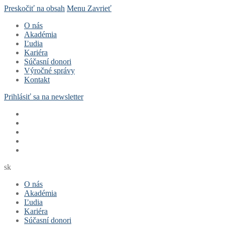
Preskočiť na obsah
Menu
Zavrieť
O nás
Akadémia
Ľudia
Kariéra
Súčasní donori
Výročné správy
Kontakt
Prihlásiť sa na newsletter
sk
O nás
Akadémia
Ľudia
Kariéra
Súčasní donori