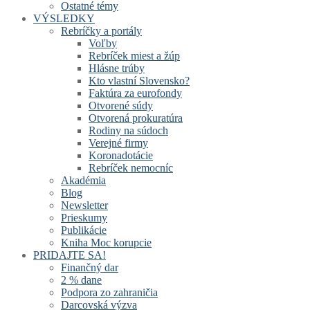
Ostatné témy
VÝSLEDKY
Rebríčky a portály
Voľby
Rebríček miest a žúp
Hlásne trúby
Kto vlastní Slovensko?
Faktúra za eurofondy
Otvorené súdy
Otvorená prokuratúra
Rodiny na súdoch
Verejné firmy
Koronadotácie
Rebríček nemocníc
Akadémia
Blog
Newsletter
Prieskumy
Publikácie
Kniha Moc korupcie
PRIDAJTE SA!
Finančný dar
2 % dane
Podpora zo zahraničia
Darcovská výzva