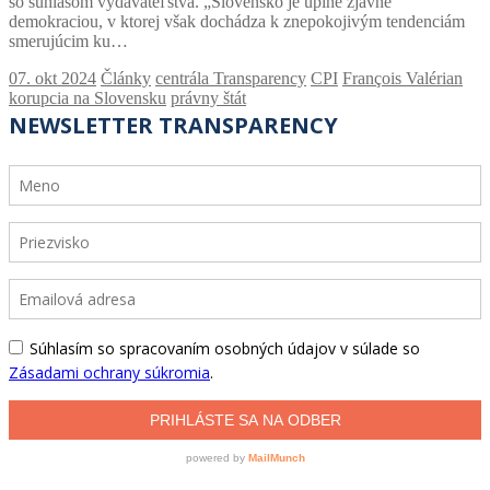
so súhlasom vydavateľstva. „Slovensko je úplne zjavne
demokraciou, v ktorej však dochádza k znepokojivým tendenciám
smerujúcim ku…
Články
centrála Transparency
CPI
François Valérian
korupcia na Slovensku
právny štát