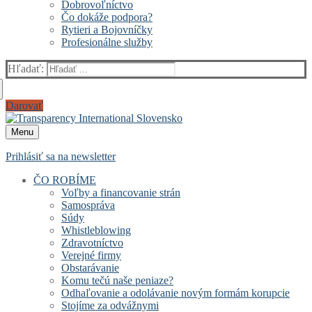
Dobrovoľníctvo
Čo dokáže podpora?
Rytieri a Bojovníčky
Profesionálne služby
Hľadať:
Darovať
Menu
Prihlásiť sa na newsletter
ČO ROBÍME
Voľby a financovanie strán
Samospráva
Súdy
Whistleblowing
Zdravotníctvo
Verejné firmy
Obstarávanie
Komu tečú naše peniaze?
Odhaľovanie a odolávanie novým formám korupcie
Stojíme za odvážnymi