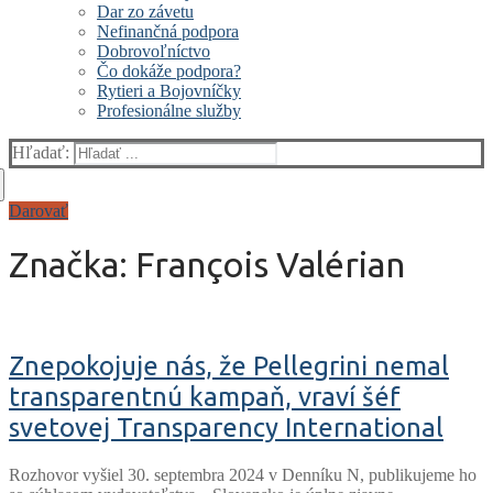
Dar zo závetu
Nefinančná podpora
Dobrovoľníctvo
Čo dokáže podpora?
Rytieri a Bojovníčky
Profesionálne služby
Hľadať:
Darovať
Značka:
François Valérian
Znepokojuje nás, že Pellegrini nemal
transparentnú kampaň, vraví šéf
svetovej Transparency International
Rozhovor vyšiel 30. septembra 2024 v Denníku N, publikujeme ho