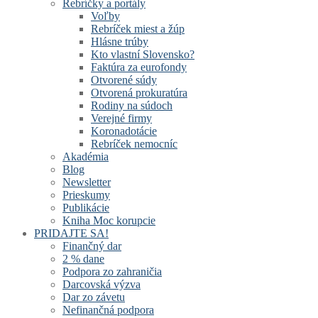
Rebríčky a portály
Voľby
Rebríček miest a žúp
Hlásne trúby
Kto vlastní Slovensko?
Faktúra za eurofondy
Otvorené súdy
Otvorená prokuratúra
Rodiny na súdoch
Verejné firmy
Koronadotácie
Rebríček nemocníc
Akadémia
Blog
Newsletter
Prieskumy
Publikácie
Kniha Moc korupcie
PRIDAJTE SA!
Finančný dar
2 % dane
Podpora zo zahraničia
Darcovská výzva
Dar zo závetu
Nefinančná podpora