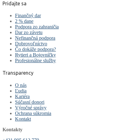
Pridajte sa
Finančný dar
2 % dane
Podpora zo zahraničia
Dar zo závetu
Nefinančná podpora
Dobrovoľníctvo
Čo dokáže podpora?
Rytieri a Bojovníčky
Profesionálne služby
Transparency
O nás
Ľudia
Kariéra
Súčasní donori
Výročné správy
Ochrana súkromia
Kontakt
Kontakty