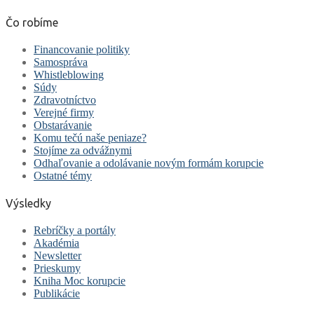
Čo robíme
Financovanie politiky
Samospráva
Whistleblowing
Súdy
Zdravotníctvo
Verejné firmy
Obstarávanie
Komu tečú naše peniaze?
Stojíme za odvážnymi
Odhaľovanie a odolávanie novým formám korupcie
Ostatné témy
Výsledky
Rebríčky a portály
Akadémia
Newsletter
Prieskumy
Kniha Moc korupcie
Publikácie