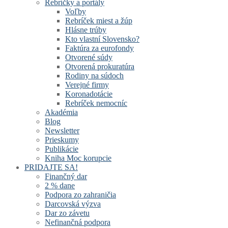
Rebríčky a portály
Voľby
Rebríček miest a žúp
Hlásne trúby
Kto vlastní Slovensko?
Faktúra za eurofondy
Otvorené súdy
Otvorená prokuratúra
Rodiny na súdoch
Verejné firmy
Koronadotácie
Rebríček nemocníc
Akadémia
Blog
Newsletter
Prieskumy
Publikácie
Kniha Moc korupcie
PRIDAJTE SA!
Finančný dar
2 % dane
Podpora zo zahraničia
Darcovská výzva
Dar zo závetu
Nefinančná podpora