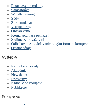
Financovanie politiky
Samospráva
Whistleblowing
Súdy
Zdravotníctvo
Verejné firmy
Obstarávanie
Komu tečú naše peniaze?
Stojíme za odvážnymi
Odhaľovanie a odolávanie novým formám korupcie
Ostatné témy
Výsledky
Rebríčky a portály
Akadémia
Newsletter
Prieskumy
Kniha Moc korupcie
Publikácie
Pridajte sa