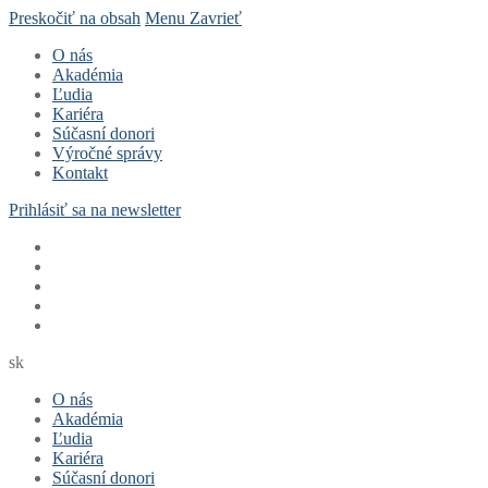
Preskočiť na obsah
Menu
Zavrieť
O nás
Akadémia
Ľudia
Kariéra
Súčasní donori
Výročné správy
Kontakt
Prihlásiť sa na newsletter
sk
O nás
Akadémia
Ľudia
Kariéra
Súčasní donori