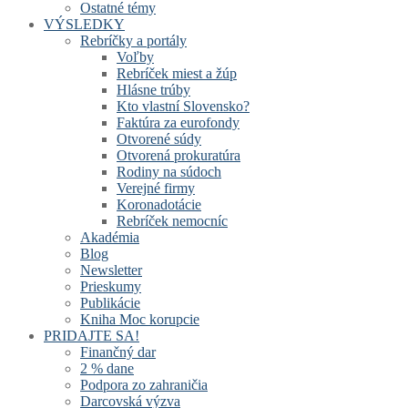
Ostatné témy
VÝSLEDKY
Rebríčky a portály
Voľby
Rebríček miest a žúp
Hlásne trúby
Kto vlastní Slovensko?
Faktúra za eurofondy
Otvorené súdy
Otvorená prokuratúra
Rodiny na súdoch
Verejné firmy
Koronadotácie
Rebríček nemocníc
Akadémia
Blog
Newsletter
Prieskumy
Publikácie
Kniha Moc korupcie
PRIDAJTE SA!
Finančný dar
2 % dane
Podpora zo zahraničia
Darcovská výzva