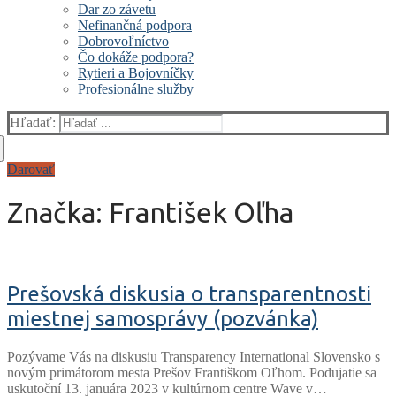
Dar zo závetu
Nefinančná podpora
Dobrovoľníctvo
Čo dokáže podpora?
Rytieri a Bojovníčky
Profesionálne služby
Hľadať:
Darovať
Značka:
František Oľha
Prešovská diskusia o transparentnosti
miestnej samosprávy (pozvánka)
Pozývame Vás na diskusiu Transparency International Slovensko s
novým primátorom mesta Prešov Františkom Oľhom. Podujatie sa
uskutoční 13. januára 2023 v kultúrnom centre Wave v…