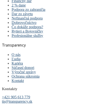
Finančný dar
2 % dane
Podpora zo zahraničia
Dar zo závetu
Nefinančná podpora
Dobrovoľníctvo
Čo dokáže podpora?
Rytieri a Bojovníčky
Profesionálne služby
Transparency
O nás
Ľudia
Kariéra
Súčasní donori
Výročné správy
Ochrana súkromia
Kontakt
Kontakty
+421 905 613 779
tis@transparency.sk