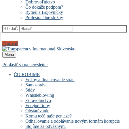
Dobrovoľníctvo
Čo dokáže podpora?
Rytieri a Bojovníčky
Profesionálne služby
Hľadať:
Darovať
Menu
Prihlásiť sa na newsletter
ČO ROBÍME
Voľby a financovanie strán
Samospráva
Súdy
Whistleblowing
Zdravotníctvo
Verejné firmy
Obstarávanie
Komu tečú naše peniaze?
Odhaľovanie a odolávanie novým formám korupcie
Stojíme za odvážnymi