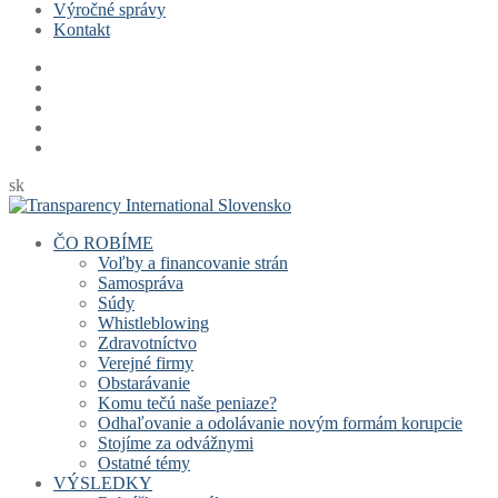
Výročné správy
Kontakt
sk
ČO ROBÍME
Voľby a financovanie strán
Samospráva
Súdy
Whistleblowing
Zdravotníctvo
Verejné firmy
Obstarávanie
Komu tečú naše peniaze?
Odhaľovanie a odolávanie novým formám korupcie
Stojíme za odvážnymi
Ostatné témy
VÝSLEDKY