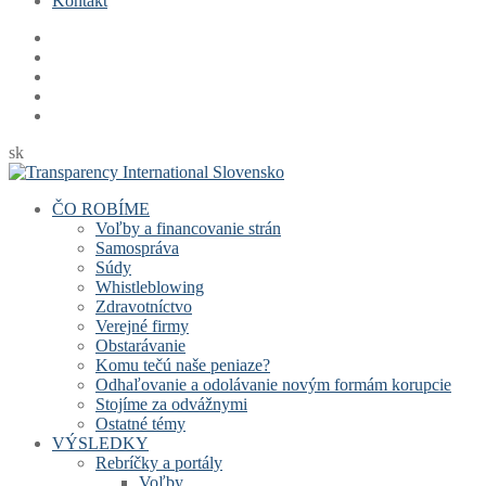
Kontakt
sk
ČO ROBÍME
Voľby a financovanie strán
Samospráva
Súdy
Whistleblowing
Zdravotníctvo
Verejné firmy
Obstarávanie
Komu tečú naše peniaze?
Odhaľovanie a odolávanie novým formám korupcie
Stojíme za odvážnymi
Ostatné témy
VÝSLEDKY
Rebríčky a portály
Voľby