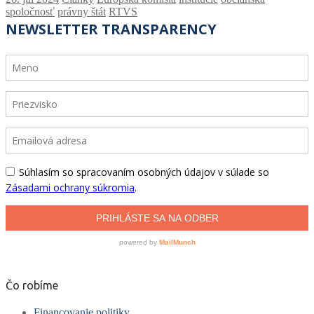
spoločnosť
právny štát
RTVS
Čo robíme
Financovanie politiky