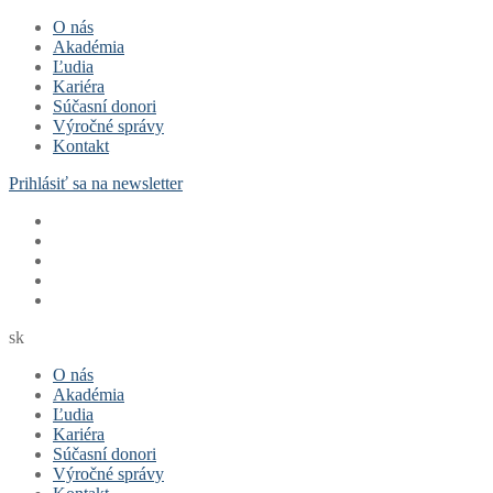
O nás
Akadémia
Ľudia
Kariéra
Súčasní donori
Výročné správy
Kontakt
Prihlásiť sa na newsletter
sk
O nás
Akadémia
Ľudia
Kariéra
Súčasní donori
Výročné správy