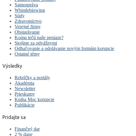
Samospráva
Whistleblowing
Súdy
Zdravotníctvo
Verejné firmy
Obstarávanie
Komu tečú naše peniaze?
Stojíme za odvážnymi
Odhaľovanie a odolávanie novým formám korupcie
Ostatné témy
Výsledky
Rebríčky a portály
Akadémia
Newsletter
Prieskumy
Kniha Moc korupcie
Publikácie
Pridajte sa
Finančný dar
2 % dane