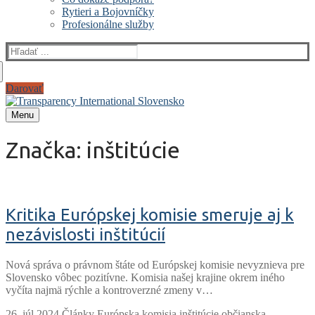
Rytieri a Bojovníčky
Profesionálne služby
Darovať
Menu
Značka:
inštitúcie
Kritika Európskej komisie smeruje aj k
nezávislosti inštitúcií
Nová správa o právnom štáte od Európskej komisie nevyznieva pre
Slovensko vôbec pozitívne. Komisia našej krajine okrem iného
vyčíta najmä rýchle a kontroverzné zmeny v…
Články
Európska komisia
inštitúcie
občianska