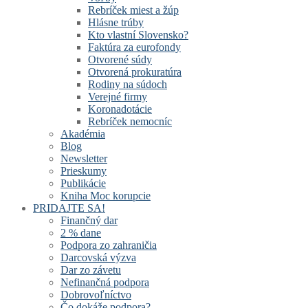
Rebríček miest a žúp
Hlásne trúby
Kto vlastní Slovensko?
Faktúra za eurofondy
Otvorené súdy
Otvorená prokuratúra
Rodiny na súdoch
Verejné firmy
Koronadotácie
Rebríček nemocníc
Akadémia
Blog
Newsletter
Prieskumy
Publikácie
Kniha Moc korupcie
PRIDAJTE SA!
Finančný dar
2 % dane
Podpora zo zahraničia
Darcovská výzva
Dar zo závetu
Nefinančná podpora
Dobrovoľníctvo
Čo dokáže podpora?