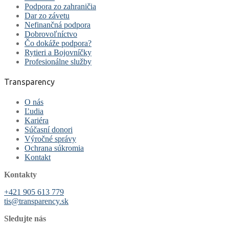
Podpora zo zahraničia
Dar zo závetu
Nefinančná podpora
Dobrovoľníctvo
Čo dokáže podpora?
Rytieri a Bojovníčky
Profesionálne služby
Transparency
O nás
Ľudia
Kariéra
Súčasní donori
Výročné správy
Ochrana súkromia
Kontakt
Kontakty
+421 905 613 779
tis@transparency.sk
Sledujte nás