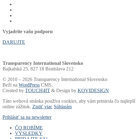
Vyjadrite vašu podporu
DARUJTE
Transparency International Slovensko
Bajkalská 25, 827 18 Bratislava 212
© 2010 – 2026 Transparency International Slovensko
Beží na
WordPress
CMS.
Created by
TOUCH4IT
& Design by
KOVIDESIGN
Táto webová stránka používa cookies, aby vám priniesla čo najlepší
online zážitok.
Zistiť viac
Súhlasím
Prihlásiť sa na newsletter
ČO ROBÍME
VÝSLEDKY
Voľby a financovanie strán
PRIDAJTE SA!
Samospráva
Rebríčky a portály