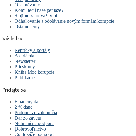
Obstarávanie
Komu tečú naše peniaze?
Stojíme za odvážnymi
Odhaľovanie a odolávanie novým formám korupcie
Ostatné témy
Výsledky
Rebríčky a portály
Akadémia
Newsletter
Prieskumy
Kniha Moc korupcie
Publikácie
Pridajte sa
Finančný dar
2 % dane
Podpora zo zahraničia
Dar zo závetu
Nefinančná podpora
Dobrovoľníctvo
Čo dokáže podpora?