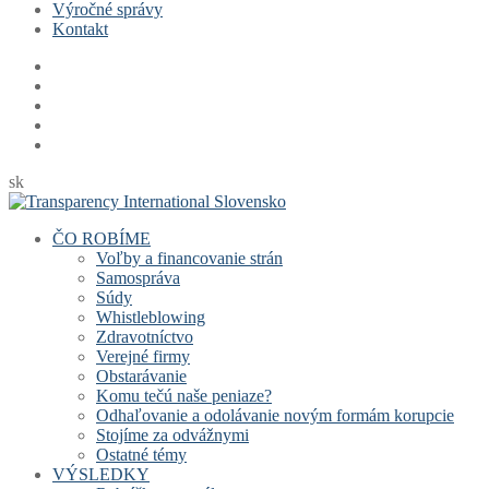
Výročné správy
Kontakt
sk
ČO ROBÍME
Voľby a financovanie strán
Samospráva
Súdy
Whistleblowing
Zdravotníctvo
Verejné firmy
Obstarávanie
Komu tečú naše peniaze?
Odhaľovanie a odolávanie novým formám korupcie
Stojíme za odvážnymi
Ostatné témy
VÝSLEDKY