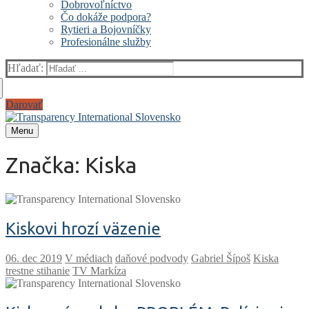
Dobrovoľníctvo
Čo dokáže podpora?
Rytieri a Bojovníčky
Profesionálne služby
Hľadať:
Darovať
Menu
Značka:
Kiska
Kiskovi hrozí väzenie
V médiach
daňové podvody
Gabriel Šípoš
Kiska
trestne stihanie
TV Markíza