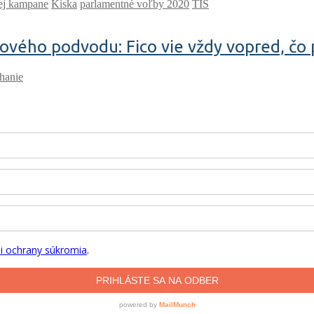
ej kampane
Kiska
parlamentné voľby 2020
TIS
ového podvodu: Fico vie vždy vopred, čo p
ihanie