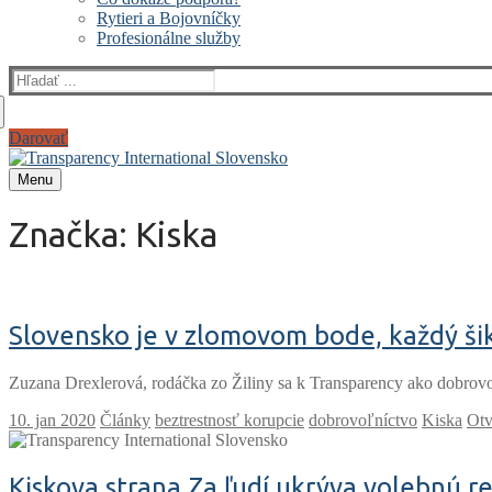
Rytieri a Bojovníčky
Profesionálne služby
Darovať
Menu
Značka:
Kiska
Slovensko je v zlomovom bode, každý ši
Zuzana Drexlerová, rodáčka zo Žiliny sa k Transparency ako dobrov
Články
beztrestnosť korupcie
dobrovoľníctvo
Kiska
Otv
Kiskova strana Za ľudí ukrýva volebnú r