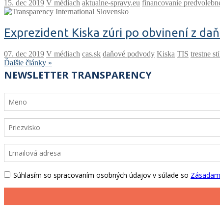
V médiach
aktualne-spravy.eu
financovanie predvolebn
Exprezident Kiska zúri po obvinení z daň
V médiach
cas.sk
daňové podvody
Kiska
TIS
trestne st
Ďalšie články »