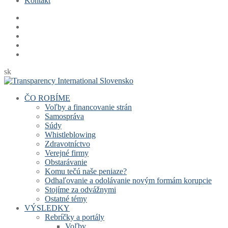
Kontakt
sk
ČO ROBÍME
Voľby a financovanie strán
Samospráva
Súdy
Whistleblowing
Zdravotníctvo
Verejné firmy
Obstarávanie
Komu tečú naše peniaze?
Odhaľovanie a odolávanie novým formám korupcie
Stojíme za odvážnymi
Ostatné témy
VÝSLEDKY
Rebríčky a portály
Voľby