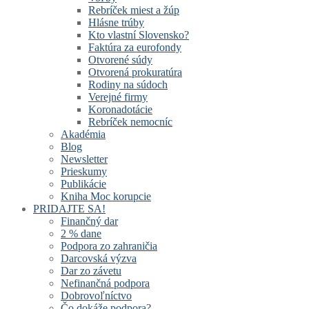
Rebríček miest a žúp
Hlásne trúby
Kto vlastní Slovensko?
Faktúra za eurofondy
Otvorené súdy
Otvorená prokuratúra
Rodiny na súdoch
Verejné firmy
Koronadotácie
Rebríček nemocníc
Akadémia
Blog
Newsletter
Prieskumy
Publikácie
Kniha Moc korupcie
PRIDAJTE SA!
Finančný dar
2 % dane
Podpora zo zahraničia
Darcovská výzva
Dar zo závetu
Nefinančná podpora
Dobrovoľníctvo
Čo dokáže podpora?