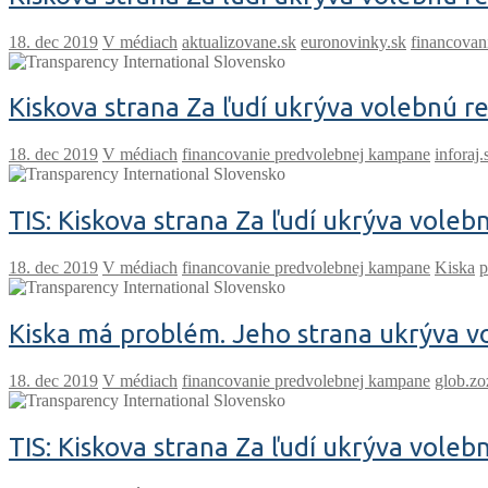
V médiach
aktualizovane.sk
euronovinky.sk
financovan
Kiskova strana Za ľudí ukrýva volebnú 
V médiach
financovanie predvolebnej kampane
inforaj.
TIS: Kiskova strana Za ľudí ukrýva vole
V médiach
financovanie predvolebnej kampane
Kiska
p
Kiska má problém. Jeho strana ukrýva 
V médiach
financovanie predvolebnej kampane
glob.z
TIS: Kiskova strana Za ľudí ukrýva vole