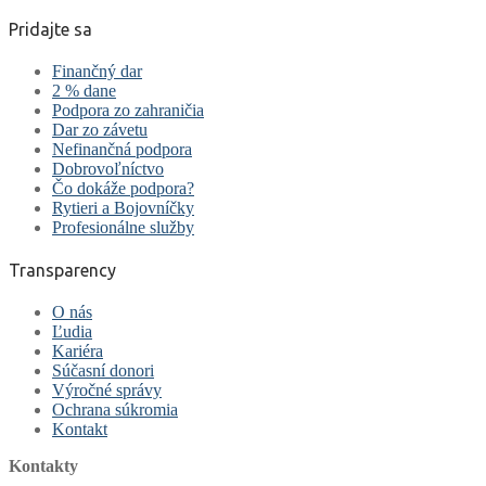
Pridajte sa
Finančný dar
2 % dane
Podpora zo zahraničia
Dar zo závetu
Nefinančná podpora
Dobrovoľníctvo
Čo dokáže podpora?
Rytieri a Bojovníčky
Profesionálne služby
Transparency
O nás
Ľudia
Kariéra
Súčasní donori
Výročné správy
Ochrana súkromia
Kontakt
Kontakty