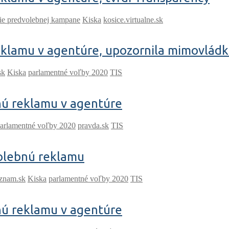
ie predvolebnej kampane
Kiska
kosice.virtualne.sk
reklamu v agentúre, upozornila mimovlád
sk
Kiska
parlamentné voľby 2020
TIS
bnú reklamu v agentúre
arlamentné voľby 2020
pravda.sk
TIS
volebnú reklamu
oznam.sk
Kiska
parlamentné voľby 2020
TIS
bnú reklamu v agentúre