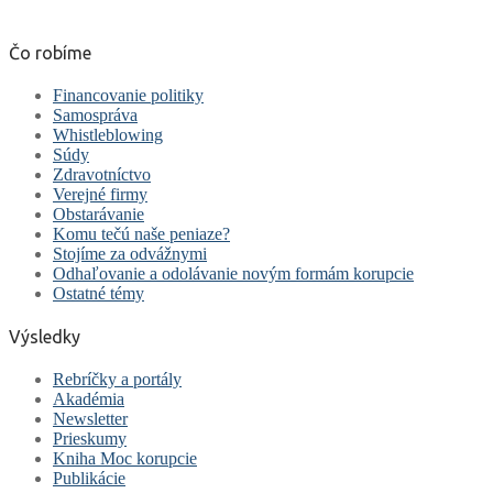
Čo robíme
Financovanie politiky
Samospráva
Whistleblowing
Súdy
Zdravotníctvo
Verejné firmy
Obstarávanie
Komu tečú naše peniaze?
Stojíme za odvážnymi
Odhaľovanie a odolávanie novým formám korupcie
Ostatné témy
Výsledky
Rebríčky a portály
Akadémia
Newsletter
Prieskumy
Kniha Moc korupcie
Publikácie