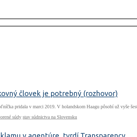
kovný človek je potrebný (rozhovor)
oľníčka pridala v marci 2019. V holandskom Haagu pôsobí už vyše šes
orené súdy
stav súdnictva na Slovensku
eklamu v agentúre, tvrdí Transparency