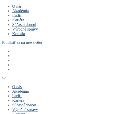
O nás
Akadémia
Ľudia
Kariéra
Súčasní donori
Výročné správy
Kontakt
Prihlásiť sa na newsletter
sk
O nás
Akadémia
Ľudia
Kariéra
Súčasní donori
Výročné správy