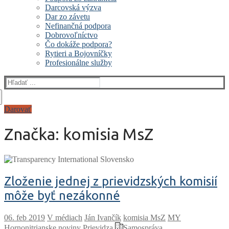
Darcovská výzva
Dar zo závetu
Nefinančná podpora
Dobrovoľníctvo
Čo dokáže podpora?
Rytieri a Bojovníčky
Profesionálne služby
Hľadať:
Darovať
Značka:
komisia MsZ
Zloženie jednej z prievidzských komisií
môže byť nezákonné
V médiach
Ján Ivančík
komisia MsZ
MY
Hornonitrianske noviny
Prievidza
Samospráva