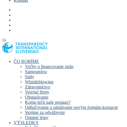
Kontakt
sk
ČO ROBÍME
Voľby a financovanie strán
Samospráva
Súdy
Whistleblowing
Zdravotníctvo
Verejné firmy
Obstarávanie
Komu tečú naše peniaze?
Odhaľovanie a odolávanie novým formám korupcie
Stojíme za odvážnymi
Ostatné témy
VÝSLEDKY