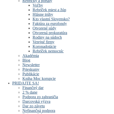
Rebríčky a portály
Voľby
Rebríček miest a žúp
Hlásne trúby
Kto vlastní Slovensko?
Faktúra za eurofondy
Otvorené súdy
Otvorená prokuratúra
Rodiny na súdoch
Verejné firmy
Koronadotácie
Rebríček nemocníc
Akadémia
Blog
Newsletter
Prieskumy
Publikácie
Kniha Moc korupcie
PRIDAJTE SA!
Finančný dar
2 % dane
Podpora zo zahraničia
Darcovská výzva
Dar zo závetu
Nefinančná podpora