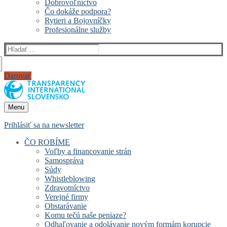
Dobrovoľníctvo
Čo dokáže podpora?
Rytieri a Bojovníčky
Profesionálne služby
Hľadať:
Darovať
Menu
Prihlásiť sa na newsletter
ČO ROBÍME
Voľby a financovanie strán
Samospráva
Súdy
Whistleblowing
Zdravotníctvo
Verejné firmy
Obstarávanie
Komu tečú naše peniaze?
Odhaľovanie a odolávanie novým formám korupcie