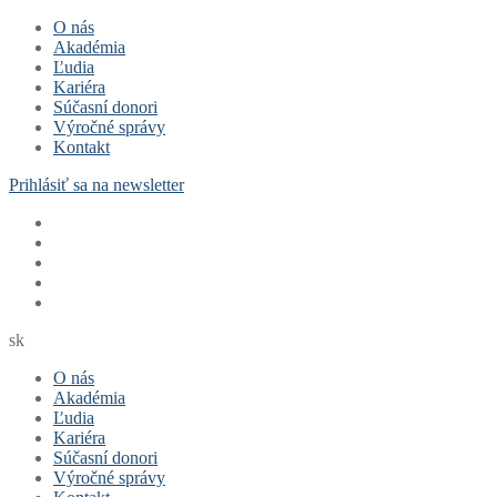
Preskočiť
Menu
Zavrieť
O nás
na
Akadémia
obsah
Ľudia
Kariéra
Súčasní donori
Výročné správy
Kontakt
Prihlásiť sa na newsletter
sk
O nás
Akadémia
Ľudia
Kariéra
Súčasní donori
Výročné správy