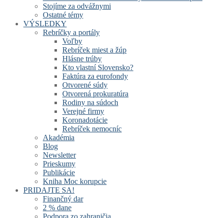
Stojíme za odvážnymi
Ostatné témy
VÝSLEDKY
Rebríčky a portály
Voľby
Rebríček miest a žúp
Hlásne trúby
Kto vlastní Slovensko?
Faktúra za eurofondy
Otvorené súdy
Otvorená prokuratúra
Rodiny na súdoch
Verejné firmy
Koronadotácie
Rebríček nemocníc
Akadémia
Blog
Newsletter
Prieskumy
Publikácie
Kniha Moc korupcie
PRIDAJTE SA!
Finančný dar
2 % dane
Podpora zo zahraničia