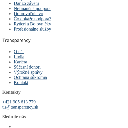
Dar zo závetu
Nefinančná podpora
Dobrovoľníctvo
Čo dokáže podpora?
Rytieri a Bojovníčky
Profesionálne služby
Transparency
O nás
Ľudia
Kariéra
Súčasní donori
Výročné správy
Ochrana súkromia
Kontakt
Kontakty
+421 905 613 779
tis@transparency.sk
Sledujte nás