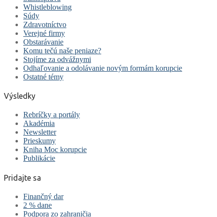
Whistleblowing
Súdy
Zdravotníctvo
Verejné firmy
Obstarávanie
Komu tečú naše peniaze?
Stojíme za odvážnymi
Odhaľovanie a odolávanie novým formám korupcie
Ostatné témy
Výsledky
Rebríčky a portály
Akadémia
Newsletter
Prieskumy
Kniha Moc korupcie
Publikácie
Pridajte sa
Finančný dar
2 % dane
Podpora zo zahraničia