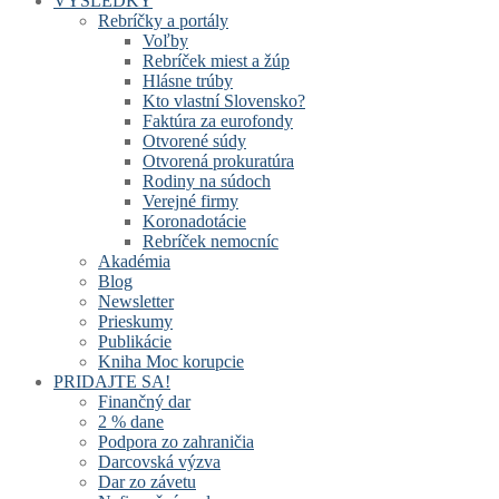
VÝSLEDKY
Rebríčky a portály
Voľby
Rebríček miest a žúp
Hlásne trúby
Kto vlastní Slovensko?
Faktúra za eurofondy
Otvorené súdy
Otvorená prokuratúra
Rodiny na súdoch
Verejné firmy
Koronadotácie
Rebríček nemocníc
Akadémia
Blog
Newsletter
Prieskumy
Publikácie
Kniha Moc korupcie
PRIDAJTE SA!
Finančný dar
2 % dane
Podpora zo zahraničia
Darcovská výzva
Dar zo závetu