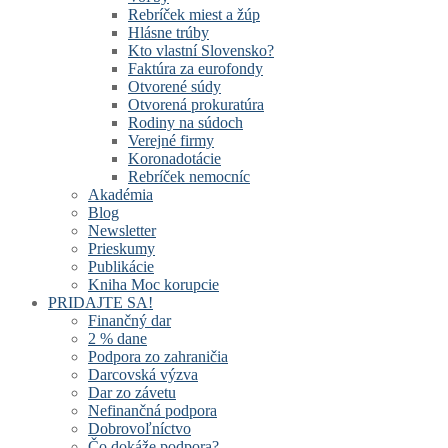
Rebríček miest a žúp
Hlásne trúby
Kto vlastní Slovensko?
Faktúra za eurofondy
Otvorené súdy
Otvorená prokuratúra
Rodiny na súdoch
Verejné firmy
Koronadotácie
Rebríček nemocníc
Akadémia
Blog
Newsletter
Prieskumy
Publikácie
Kniha Moc korupcie
PRIDAJTE SA!
Finančný dar
2 % dane
Podpora zo zahraničia
Darcovská výzva
Dar zo závetu
Nefinančná podpora
Dobrovoľníctvo
Čo dokáže podpora?