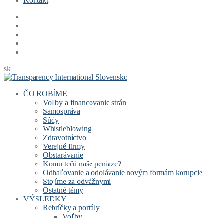
Kontakt
sk
ČO ROBÍME
Voľby a financovanie strán
Samospráva
Súdy
Whistleblowing
Zdravotníctvo
Verejné firmy
Obstarávanie
Komu tečú naše peniaze?
Odhaľovanie a odolávanie novým formám korupcie
Stojíme za odvážnymi
Ostatné témy
VÝSLEDKY
Rebríčky a portály
Voľby