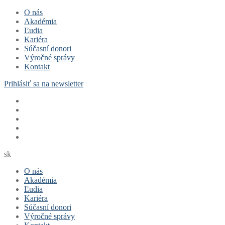
Preskočiť
Menu
Zavrieť
O nás
na
Akadémia
obsah
Ľudia
Kariéra
Súčasní donori
Výročné správy
Kontakt
Prihlásiť sa na newsletter
sk
O nás
Akadémia
Ľudia
Kariéra
Súčasní donori
Výročné správy