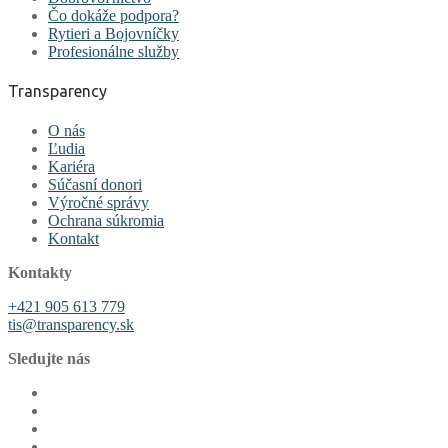
Čo dokáže podpora?
Rytieri a Bojovníčky
Profesionálne služby
Transparency
O nás
Ľudia
Kariéra
Súčasní donori
Výročné správy
Ochrana súkromia
Kontakt
Kontakty
+421 905 613 779
tis@transparency.sk
Sledujte nás