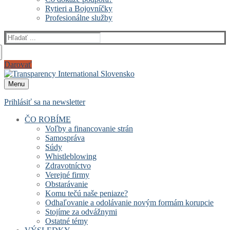
Rytieri a Bojovníčky
Profesionálne služby
Hľadať:
Darovať
Menu
Prihlásiť sa na newsletter
ČO ROBÍME
Voľby a financovanie strán
Samospráva
Súdy
Whistleblowing
Zdravotníctvo
Verejné firmy
Obstarávanie
Komu tečú naše peniaze?
Odhaľovanie a odolávanie novým formám korupcie
Stojíme za odvážnymi
Ostatné témy