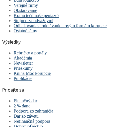
Zdravotníctvo
Verejné firmy
Obstarávanie
Komu tečú naše peniaze?
Stojíme za odvážnymi
Odhaľovanie a odolávanie novým formám korupcie
Ostatné témy
Výsledky
Rebríčky a portály
Akadémia
Newsletter
Prieskumy
Kniha Moc korupcie
Publikácie
Pridajte sa
Finančný dar
2 % dane
Podpora zo zahraničia
Dar zo závetu
Nefinančná podpora
Dobrovoľníctvo