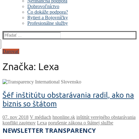
Nefinančná podpora
Dobrovoľníctvo
Čo dokáže podpora?
Rytieri a Bojovníčky
Profesionálne služby
Hľadať:
Darovať
Značka:
Lexa
Šéf inštitútu obstarávania radil, ako na
biznis so štátom
V médiach
hnonline.sk
inštitút verejného obstarávania
konflikt zaujmov
Lexa
porušenie zákona o štátnej službe