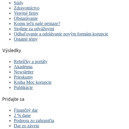
Súdy
Zdravotníctvo
Verejné firmy
Obstarávanie
Komu tečú naše peniaze?
Stojíme za odvážnymi
Odhaľovanie a odolávanie novým formám korupcie
Ostatné témy
Výsledky
Rebríčky a portály
Akadémia
Newsletter
Prieskumy
Kniha Moc korupcie
Publikácie
Pridajte sa
Finančný dar
2 % dane
Podpora zo zahraničia
Dar zo závetu