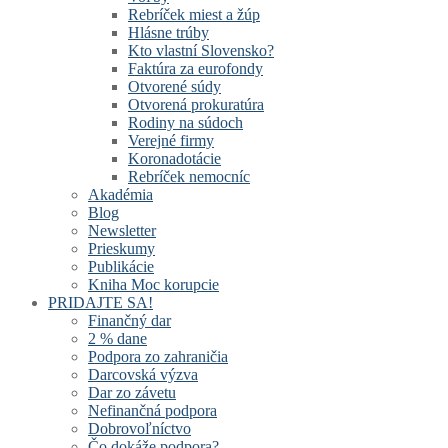
Rebríček miest a žúp
Hlásne trúby
Kto vlastní Slovensko?
Faktúra za eurofondy
Otvorené súdy
Otvorená prokuratúra
Rodiny na súdoch
Verejné firmy
Koronadotácie
Rebríček nemocníc
Akadémia
Blog
Newsletter
Prieskumy
Publikácie
Kniha Moc korupcie
PRIDAJTE SA!
Finančný dar
2 % dane
Podpora zo zahraničia
Darcovská výzva
Dar zo závetu
Nefinančná podpora
Dobrovoľníctvo
Čo dokáže podpora?