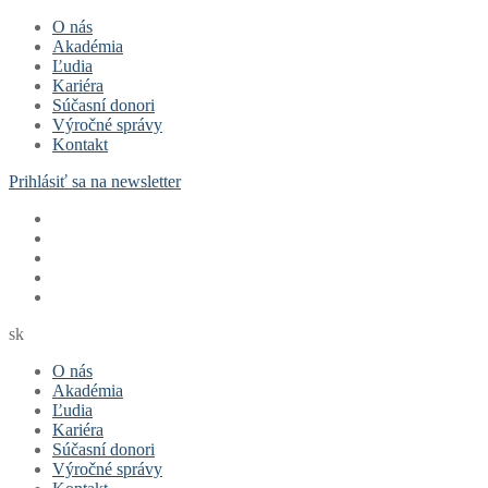
Preskočiť
Menu
Zavrieť
O nás
na
Akadémia
obsah
Ľudia
Kariéra
Súčasní donori
Výročné správy
Kontakt
Prihlásiť sa na newsletter
sk
O nás
Akadémia
Ľudia
Kariéra
Súčasní donori
Výročné správy