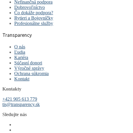
Nefinančná podpora
Dobrovoľníctvo
Čo dokáže podpora?
Rytieri a Bojovníčky
Profesionálne služby
Transparency
O nás
Ľudia
Kariéra
Súčasní donori
Výročné správy
Ochrana súkromia
Kontakt
Kontakty
+421 905 613 779
tis@transparency.sk
Sledujte nás