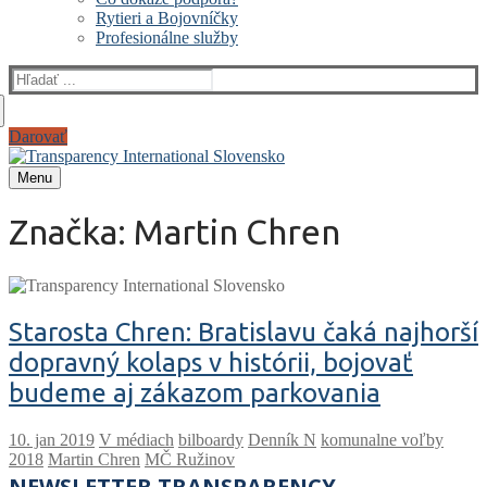
Rytieri a Bojovníčky
Profesionálne služby
Hľadať:
Darovať
Menu
Značka:
Martin Chren
Starosta Chren: Bratislavu čaká najhorší
dopravný kolaps v histórii, bojovať
budeme aj zákazom parkovania
V médiach
bilboardy
Denník N
komunalne voľby
2018
Martin Chren
MČ Ružinov