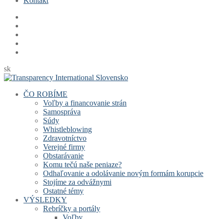
Kontakt
sk
ČO ROBÍME
Voľby a financovanie strán
Samospráva
Súdy
Whistleblowing
Zdravotníctvo
Verejné firmy
Obstarávanie
Komu tečú naše peniaze?
Odhaľovanie a odolávanie novým formám korupcie
Stojíme za odvážnymi
Ostatné témy
VÝSLEDKY
Rebríčky a portály
Voľby