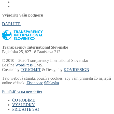
Vyjadrite vašu podporu
DARUJTE
Transparency International Slovensko
Bajkalská 25, 827 18 Bratislava 212
© 2010 – 2026 Transparency International Slovensko
Beží na
WordPress
CMS.
Created by
TOUCH4IT
& Design by
KOVIDESIGN
Táto webová stránka používa cookies, aby vám priniesla čo najlepší
online zážitok.
Zistiť viac
Súhlasím
Prihlásiť sa na newsletter
ČO ROBÍME
VÝSLEDKY
Voľby a financovanie strán
PRIDAJTE SA!
Samospráva
Rebríčky a portály
Súdy
Akadémia
Finančný dar
Voľby