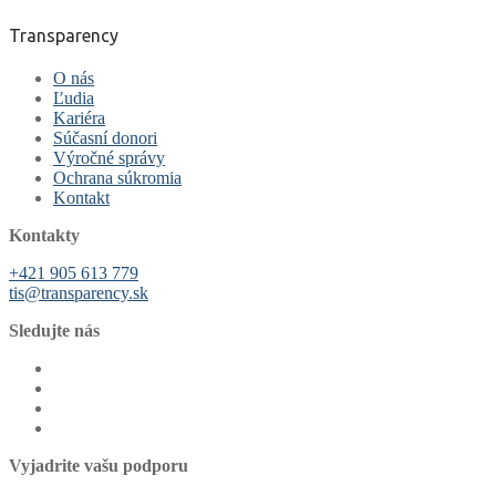
Transparency
O nás
Ľudia
Kariéra
Súčasní donori
Výročné správy
Ochrana súkromia
Kontakt
Kontakty
+421 905 613 779
tis@transparency.sk
Sledujte nás
Vyjadrite vašu podporu