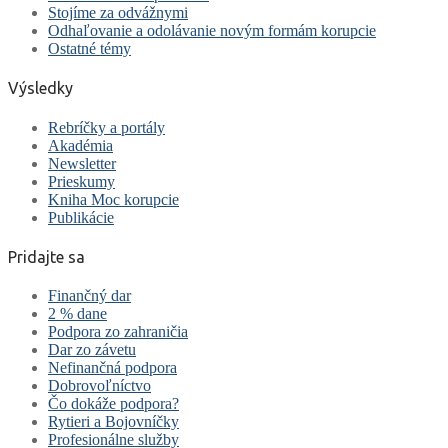
Stojíme za odvážnymi
Odhaľovanie a odolávanie novým formám korupcie
Ostatné témy
Výsledky
Rebríčky a portály
Akadémia
Newsletter
Prieskumy
Kniha Moc korupcie
Publikácie
Pridajte sa
Finančný dar
2 % dane
Podpora zo zahraničia
Dar zo závetu
Nefinančná podpora
Dobrovoľníctvo
Čo dokáže podpora?
Rytieri a Bojovníčky
Profesionálne služby