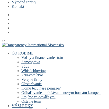
Výročné správy
Kontakt
sk
ČO ROBÍME
Voľby a financovanie strán
Samospráva
Súdy
Whistleblowing
Zdravotníctvo
Verejné firmy
Obstarávanie
Komu tečú naše peniaze?
Odhaľovanie a odolávanie novým formám korupcie
Stojíme za odvážnymi
Ostatné témy
VÝSLEDKY