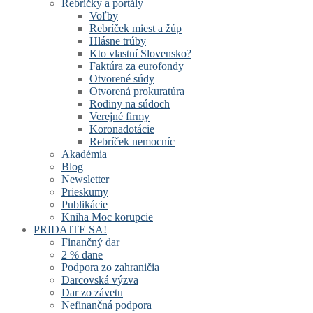
Rebríčky a portály
Voľby
Rebríček miest a žúp
Hlásne trúby
Kto vlastní Slovensko?
Faktúra za eurofondy
Otvorené súdy
Otvorená prokuratúra
Rodiny na súdoch
Verejné firmy
Koronadotácie
Rebríček nemocníc
Akadémia
Blog
Newsletter
Prieskumy
Publikácie
Kniha Moc korupcie
PRIDAJTE SA!
Finančný dar
2 % dane
Podpora zo zahraničia
Darcovská výzva
Dar zo závetu
Nefinančná podpora