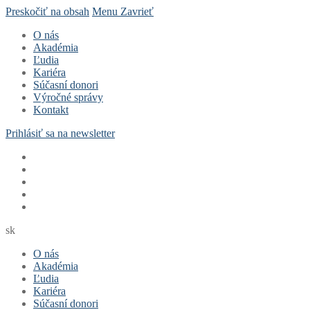
Preskočiť na obsah
Menu
Zavrieť
O nás
Akadémia
Ľudia
Kariéra
Súčasní donori
Výročné správy
Kontakt
Prihlásiť sa na newsletter
sk
O nás
Akadémia
Ľudia
Kariéra
Súčasní donori