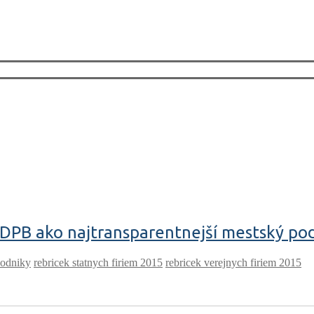
 DPB ako najtransparentnejší mestský po
podniky
rebricek statnych firiem 2015
rebricek verejnych firiem 2015