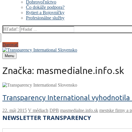
Dobrovoľníctvo
Čo dokáže podpora?
Rytieri a Bojovníčky
Profesionálne služby
Hľadať:
Darovať
Menu
Značka:
masmedialne.info.sk
Transparency International vyhodnotila
V médiach
DPB
masmedialne.info.sk
mestske firmy a 